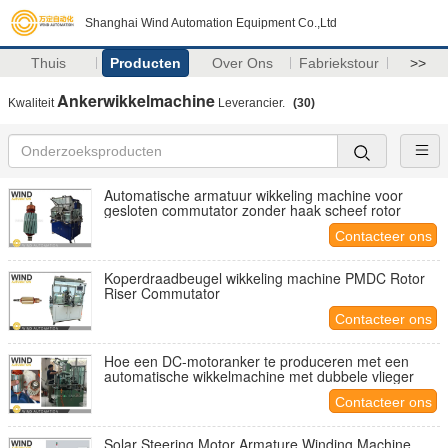
Shanghai Wind Automation Equipment Co.,Ltd
Thuis
Producten
Over Ons
Fabriekstour
>>
Ankerwikkelmachine
Kwaliteit
Leverancier.
(30)
Automatische armatuur wikkeling machine voor
gesloten commutator zonder haak scheef rotor
Contacteer ons
Koperdraadbeugel wikkeling machine PMDC Rotor
Riser Commutator
Contacteer ons
Hoe een DC-motoranker te produceren met een
automatische wikkelmachine met dubbele vlieger
Contacteer ons
Solar Steering Motor Armature Winding Machine