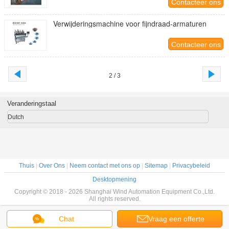
Contacteer ons
Verwijderingsmachine voor fijndraad-armaturen
Contacteer ons
2 / 3
Veranderingstaal
Dutch
Thuis
|
Over Ons
|
Neem contact met ons op
|
Sitemap
|
Privacybeleid
Desktopmening
Copyright © 2018 - 2026 Shanghai Wind Automation Equipment Co.,Ltd.
All rights reserved.
Chat
Vraag een offerte