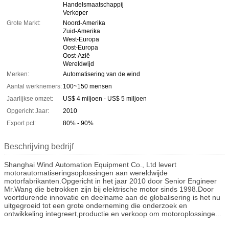
Handelsmaatschappij
Verkoper
Grote Markt:
Noord-Amerika
Zuid-Amerika
West-Europa
Oost-Europa
Oost-Azië
Wereldwijd
Merken:
Automatisering van de wind
Aantal werknemers:
100~150 mensen
Jaarlijkse omzet:
US$ 4 miljoen - US$ 5 miljoen
Opgericht Jaar:
2010
Export pct:
80% - 90%
Beschrijving bedrijf
Shanghai Wind Automation Equipment Co., Ltd levert
motorautomatiseringsoplossingen aan wereldwijde
motorfabrikanten.
Opgericht in het jaar 2010 door Senior Engineer
Mr.Wang die betrokken zijn bij elektrische motor sinds 1998.
Door
voortdurende innovatie en deelname aan de globalisering is het nu
uitgegroeid tot een grote onderneming die onderzoek en
ontwikkeling integreert,productie en verkoop om motoroplossingen
te leveren aan klanten over de hele wereld.