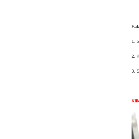
Fab
1. 
2. 
3. 
Kli