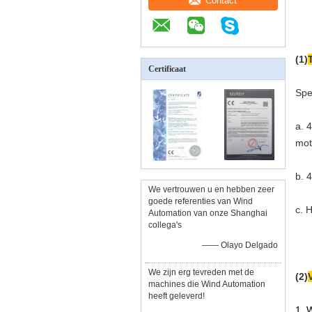
Contact
(1)
Certificaat
Spe
a. 
mot
b. 
We vertrouwen u en hebben zeer
goede referenties van Wind
c. 
Automation van onze Shanghai
collega's
—— Olayo Delgado
We zijn erg tevreden met de
(2)
machines die Wind Automation
heeft geleverd!
1. 