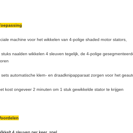
Toepassing
ciale machine voor het wikkelen van 4-polige shaded motor stators,
4 stuks naalden wikkelen 4 sleuven tegelijk, de 4-polige gesegmenteer
oren
4 sets automatische klem- en draadknipapparaat zorgen voor het geauto
Het kost ongeveer 2 minuten om 1 stuk gewikkelde stator te krijgen
Voordelen
Wikkelt 4 sleuven per keer, snel