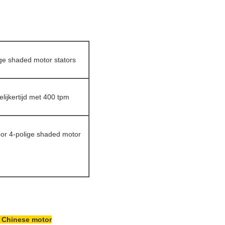
ige shaded motor stators
elijkertijd met 400 tpm
or 4-polige shaded motor
 Chinese motor