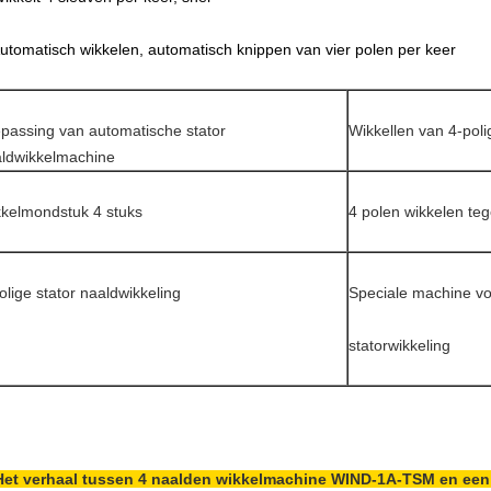
Automatisch wikkelen, automatisch knippen van vier polen per keer
passing van automatische stator
Wikkellen van 4-pol
ldwikkelmachine
kelmondstuk 4 stuks
4 polen wikkelen teg
olige stator naaldwikkeling
Speciale machine vo
statorwikkeling
Het verhaal tussen 4 naalden wikkelmachine WIND-1A-TSM en een