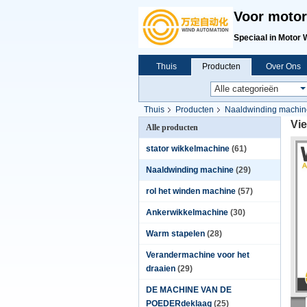
Voor motor
Speciaal in Motor 
Thuis
Producten
Over Ons
Thuis
Producten
Naaldwinding machin
Vie
Alle producten
stator wikkelmachine
(61)
Naaldwinding machine
(29)
rol het winden machine
(57)
Ankerwikkelmachine
(30)
Warm stapelen
(28)
Verandermachine voor het
draaien
(29)
DE MACHINE VAN DE
POEDERdeklaag
(25)