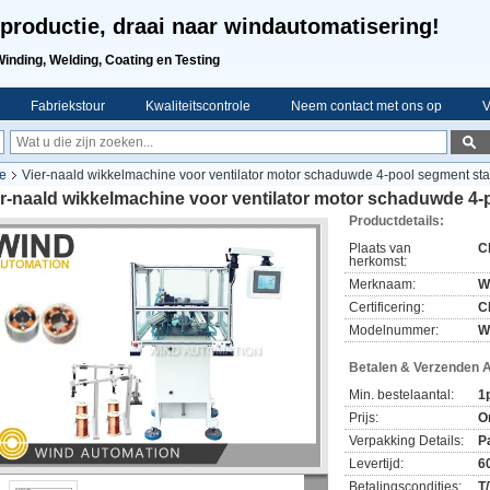
productie, draai naar windautomatisering!
Winding, Welding, Coating en Testing
Fabriekstour
Kwaliteitscontrole
Neem contact met ons op
V
e
Vier-naald wikkelmachine voor ventilator motor schaduwde 4-pool segment sta
r-naald wikkelmachine voor ventilator motor schaduwde 4-
Productdetails:
Plaats van
C
herkomst:
Merknaam:
W
Certificering:
C
Modelnummer:
W
Betalen & Verzenden 
Min. bestelaantal:
1
Prijs:
O
Verpakking Details:
P
Levertijd:
6
Betalingscondities:
T