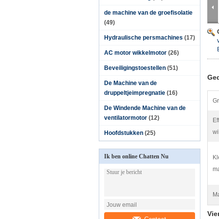
de machine van de groefisolatie
(49)
Hydraulische persmachines
(17)
AC motor wikkelmotor
(26)
Beveiligingstoestellen
(51)
Ged
De Machine van de
druppeltjeimpregnatie
(16)
Gr
De Windende Machine van de
ventilatormotor
(12)
Ef
wi
Hoofdstukken
(25)
Ik ben online Chatten Nu
Kl
ma
Ma
Vie