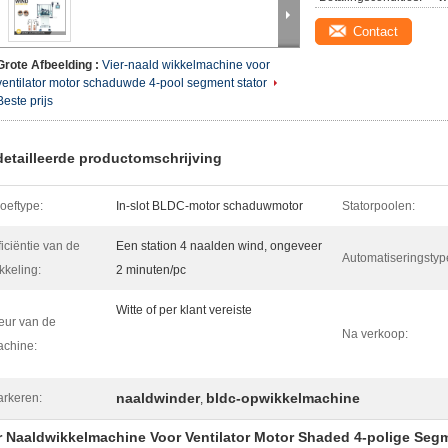
Contact
Grote Afbeelding :
Vier-naald wikkelmachine voor
ventilator motor schaduwde 4-pool segment stator
Beste prijs
etailleerde productomschrijving
oeftype:
In-slot BLDC-motor schaduwmotor
Statorpoolen:
ficiëntie van de
Een station 4 naalden wind, ongeveer
Automatiseringstyp
kkeling:
2 minuten/pc
Witte of per klant vereiste
eur van de
Na verkoop:
chine:
naaldwinder
bldc-opwikkelmachine
rkeren:
,
r Naaldwikkelmachine Voor Ventilator Motor Shaded 4-polige Se