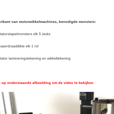
rikant van motorwikkelmachines, benodigde monsters:
Statorstapelmonsters elk 5 stuks
Koperdraaddikte elk 1 rol
Stator lamineringstekening en wikkeltekening
k op onderstaande afbeelding om de video te bekijken