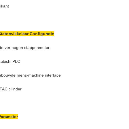
rikant
Statorwikkelaar Configuratie
te vermogen stappenmotor
subishi PLC
ebouwde mens-machine interface
TAC cilinder
Parameter