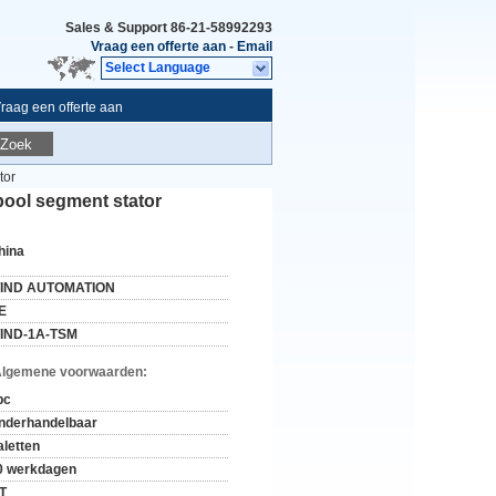
Sales & Support
86-21-58992293
Vraag een offerte aan
-
Email
Select Language
raag een offerte aan
Zoek
tor
pool segment stator
hina
IND AUTOMATION
E
IND-1A-TSM
Algemene voorwaarden:
pc
nderhandelbaar
aletten
0 werkdagen
/T