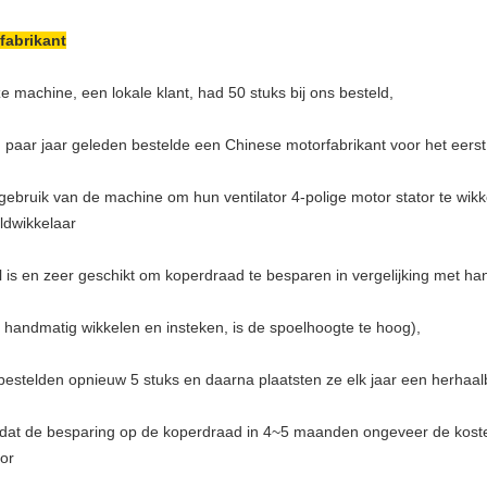
fabrikant
e machine, een lokale klant, had 50 stuks bij ons besteld,
 paar jaar geleden bestelde een Chinese motorfabrikant voor het eer
gebruik van de machine om hun ventilator 4-polige motor stator te wikk
ldwikkelaar
l is en zeer geschikt om koperdraad te besparen in vergelijking met h
s handmatig wikkelen en insteken, is de spoelhoogte te hoog),
bestelden opnieuw 5 stuks en daarna plaatsten ze elk jaar een herhaalb
at de besparing op de koperdraad in 4~5 maanden ongeveer de kosten
or