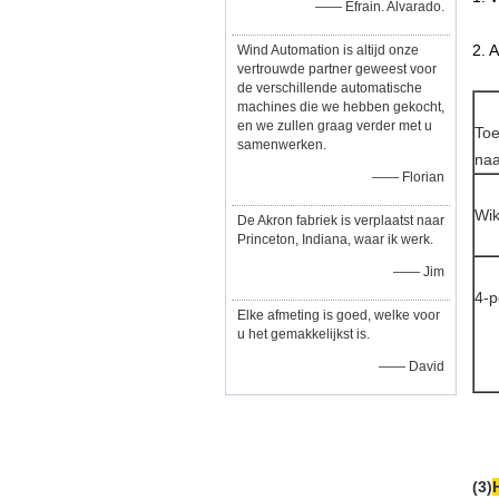
—— Efrain. Alvarado.
2. 
Wind Automation is altijd onze
vertrouwde partner geweest voor
de verschillende automatische
machines die we hebben gekocht,
en we zullen graag verder met u
Toe
samenwerken.
naa
—— Florian
Wik
De Akron fabriek is verplaatst naar
Princeton, Indiana, waar ik werk.
—— Jim
4-p
Elke afmeting is goed, welke voor
u het gemakkelijkst is.
—— David
(3)