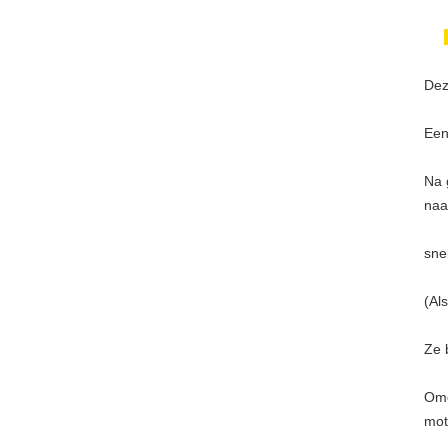
Dez
Een
Na 
naa
sne
(Al
Ze 
Omd
mot