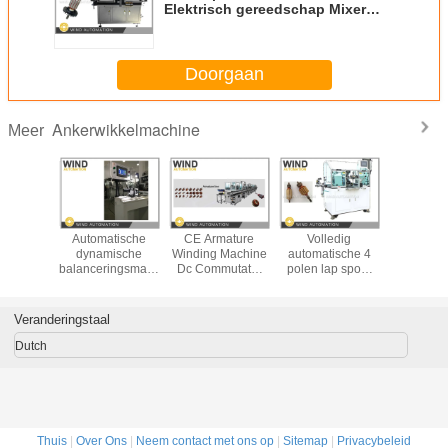
Elektrisch gereedschap Mixer
Stofzuiger Motoropwinder
Doorgaan
Ankerwikkelmachine
Meer
teering
Automatische
CE Armature
Volledig
5Slot Ar
rmature
dynamische
Winding Machine
automatische 4
Rotor Wi
 Machine
balanceringsmachine
Dc Commutator
polen lap spoel
Machin
Winder
voor rotor met
Motor Volledig
winder
Brush M
p Winder
kleine armaturen
automatische
Viersta
productielijn
WIND-O
Veranderingstaal
Dutch
Thuis
|
Over Ons
|
Neem contact met ons op
|
Sitemap
|
Privacybeleid