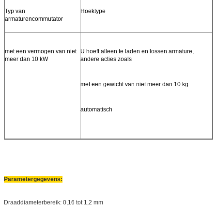
Typ van
Hoektype
armaturencommutator
met een vermogen van niet
U hoeft alleen te laden en lossen armature,
meer dan 10 kW
andere acties zoals
met een gewicht van niet meer dan 10 kg
automatisch
Parametergegevens:
Draaddiameterbereik: 0,16 tot 1,2 mm