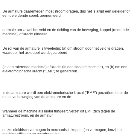
De armature daarentegen moet stroom dragen, dus het is altijd een geleider of
een geleidende spoel, georiënteerd
normale om zowel het veld en de richting van de beweging, koppel (roterende
machine), of kracht (lineaire
De rol van de armature is tweeledig: (a) om stroom door het veld te dragen,
waardoor het askoppel wordt gecreëerd
(in een roterende machine) of kracht (in een lineaire machine), en (b) om een
elektromotorische kracht ("EMF") te genereren.
In de armature wordt een elektromotorische kracht ("EMF") gecreëerd door de
relatieve beweging van de armature en de
Wanneer de machine als motor fungeert, verzet dit EMF zich tegen de
armaturestroom, en de armatur
omzet elektrisch vermogen in mechanisch koppel (en vermogen, tenzij de
machine stilstaat) en overdraagt het