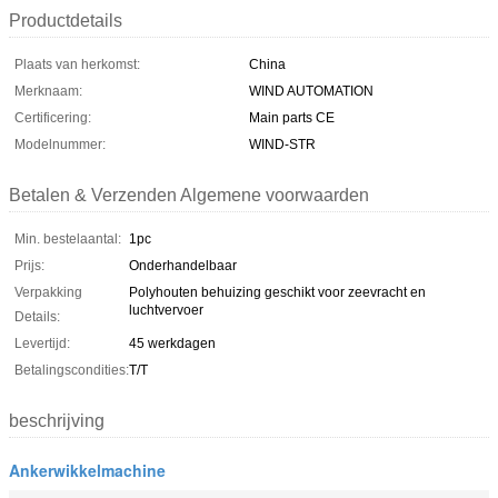
Productdetails
Plaats van herkomst:
China
Merknaam:
WIND AUTOMATION
Certificering:
Main parts CE
Modelnummer:
WIND-STR
Betalen & Verzenden Algemene voorwaarden
Min. bestelaantal:
1pc
Prijs:
Onderhandelbaar
Verpakking
Polyhouten behuizing geschikt voor zeevracht en
luchtvervoer
Details:
Levertijd:
45 werkdagen
Betalingscondities:
T/T
beschrijving
Ankerwikkelmachine