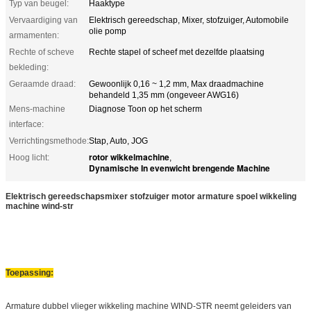
Typ van beugel:
Haaktype
Vervaardiging van
Elektrisch gereedschap, Mixer, stofzuiger, Automobile
olie pomp
armamenten:
Rechte of scheve
Rechte stapel of scheef met dezelfde plaatsing
bekleding:
Geraamde draad:
Gewoonlijk 0,16 ~ 1,2 mm, Max draadmachine
behandeld 1,35 mm (ongeveer AWG16)
Mens-machine
Diagnose Toon op het scherm
interface:
Verrichtingsmethode:
Stap, Auto, JOG
rotor wikkelmachine
Hoog licht:
,
Dynamische In evenwicht brengende Machine
Elektrisch gereedschapsmixer stofzuiger motor armature spoel wikkeling
machine wind-str
Toepassing:
Armature dubbel vlieger wikkeling machine WIND-STR neemt geleiders van