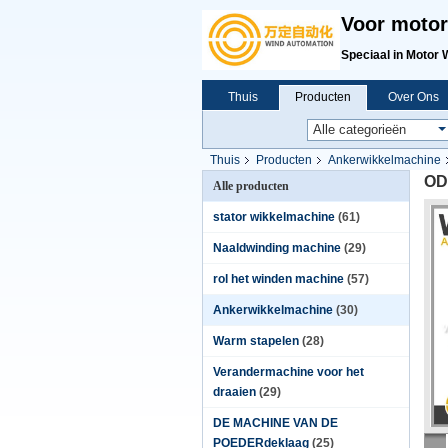
Voor motor
Speciaal in Motor 
Thuis
Producten
Over Ons
Thuis
Producten
Ankerwikkelmachine
ODD
Alle producten
stator wikkelmachine
(61)
Naaldwinding machine
(29)
rol het winden machine
(57)
Ankerwikkelmachine
(30)
Warm stapelen
(28)
Verandermachine voor het
draaien
(29)
DE MACHINE VAN DE
POEDERdeklaag
(25)