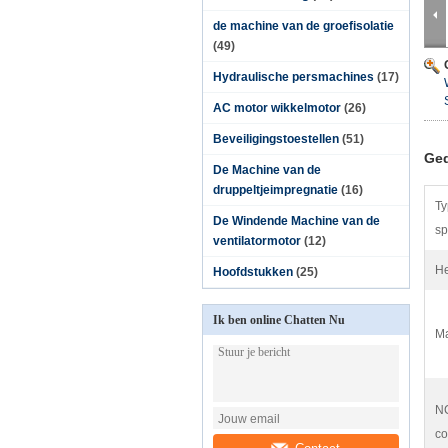
de machine van de groefisolatie
(49)
Hydraulische persmachines
(17)
AC motor wikkelmotor
(26)
Beveiligingstoestellen
(51)
Ged
De Machine van de
druppeltjeimpregnatie
(16)
Ty
De Windende Machine van de
sp
ventilatormotor
(12)
He
Hoofdstukken
(25)
Ik ben online Chatten Nu
Ma
N
co