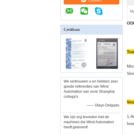
Contact
Ma
ODD
Certificaat
Toe
Mic
Voo
We vertrouwen u en hebben zeer
goede referenties van Wind
Automation van onze Shanghai
collega's
Voo
—— Olayo Delgado
1.
A
We zijn erg tevreden met de
machines die Wind Automation
hoe
heeft geleverd!