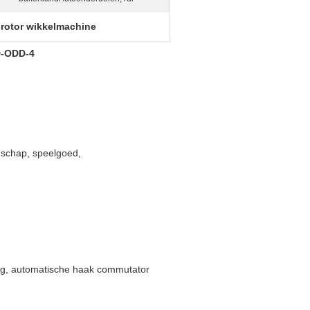
rotor wikkelmachine
,
D-ODD-4
edschap, speelgoed,
ng, automatische haak commutator