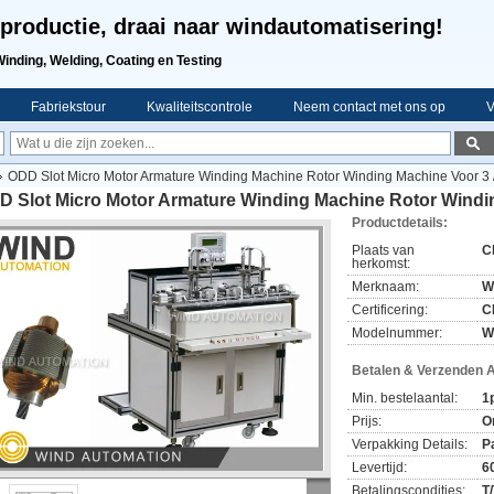
productie, draai naar windautomatisering!
Winding, Welding, Coating en Testing
Fabriekstour
Kwaliteitscontrole
Neem contact met ons op
V
ODD Slot Micro Motor Armature Winding Machine Rotor Winding Machine Voor 3 / 
 Slot Micro Motor Armature Winding Machine Rotor Winding
Productdetails:
Plaats van
C
herkomst:
Merknaam:
W
Certificering:
C
Modelnummer:
W
Betalen & Verzenden 
Min. bestelaantal:
1
Prijs:
O
Verpakking Details:
P
Levertijd:
6
Betalingscondities:
T