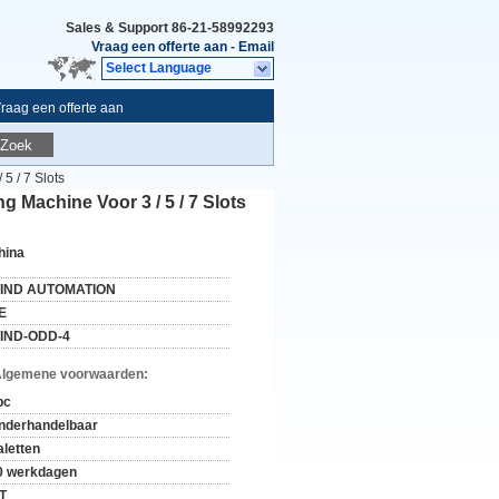
Sales & Support
86-21-58992293
Vraag een offerte aan
-
Email
Select Language
raag een offerte aan
Zoek
5 / 7 Slots
 Machine Voor 3 / 5 / 7 Slots
hina
IND AUTOMATION
E
IND-ODD-4
Algemene voorwaarden:
pc
nderhandelbaar
aletten
0 werkdagen
/T