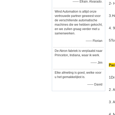
—— Efrain. Alvarado.
2- 
Wind Automation is altijd onze
3.
H
vertrouwde partner geweest voor
de verschillende automatische
machines die we hebben gekocht,
4. 
en we zullen graag verder met u
samenwerken.
5To
—— Florian
De Akron fabriek is verplaatst naar
Princeton, Indiana, waar ik werk.
—— Jim
Par
Elke afmeting is goed, welke voor
u het gemakkelijkst is.
1Dr
—— David
2. 
3. 
4. 