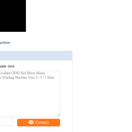
achine
naar ons
Contact