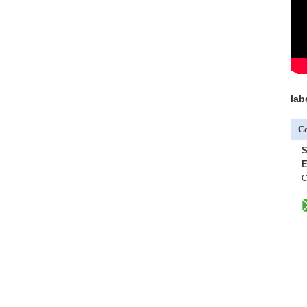
lab
Co
S
E
C