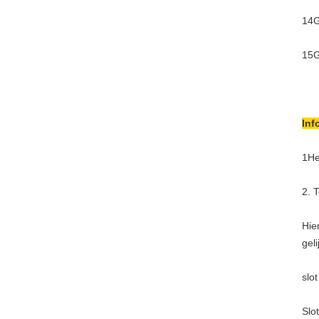
14G
15G
Inf
1He
2. 
Hie
gel
slot
Slot