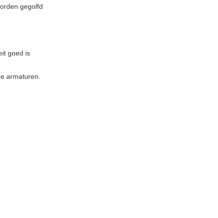
 worden gegolfd
it goed is
ype armaturen.