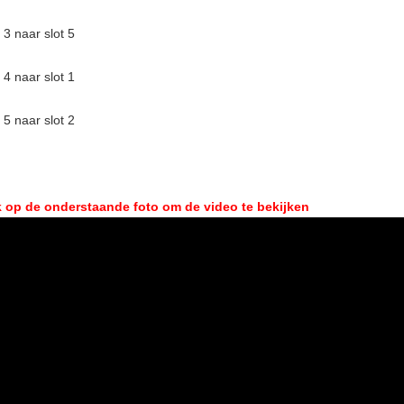
 3 naar slot 5
 4 naar slot 1
 5 naar slot 2
k op de onderstaande foto om de video te bekijken