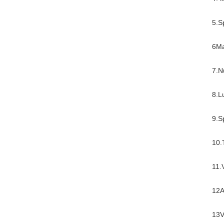
5.S
6Ma
7.N
8.L
9.S
10.
11.
12A
13V