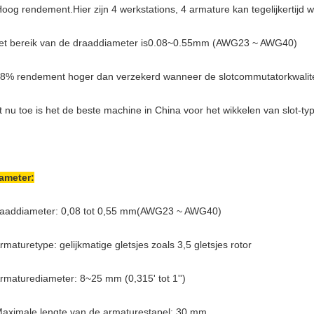
Hoog rendement.
Hier zijn 4 werkstations, 4 armature kan tegelijkertijd
et bereik van de draaddiameter is
0.08~0.55mm (AWG23 ~ AWG40)
98% rendement hoger dan verzekerd wanneer de slotcommutatorkwalite
t nu toe is het de beste machine in China voor het wikkelen van slot-t
ameter
:
aaddiameter: 0,08 tot 0,55 mm
(AWG23 ~ AWG40)
Armaturetype: gelijkmatige gletsjes zoals 3,5 gletsjes rotor
Armaturediameter: 8~25 mm (0,315' tot 1'')
Maximale lengte van de armaturestapel: 30 mm