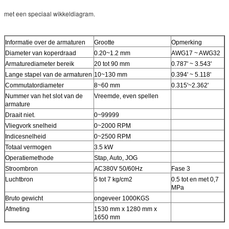
met een speciaal wikkeldiagram.
Informatie over de armaturen
Grootte
Opmerking
Diameter van koperdraad
0.20~1.2 mm
AWG17 ~ AWG32
Armaturediameter bereik
20 tot 90 mm
0.787' ~ 3.543'
Lange stapel van de armaturen
10~130 mm
0.394' ~ 5.118'
Commutatordiameter
8~60 mm
0.315'~2.362'
Nummer van het slot van de
Vreemde, even spellen
armature
Draait niet.
0~99999
Vliegvork snelheid
0~2000 RPM
Indicesnelheid
0~2500 RPM
Totaal vermogen
3.5 kW
Operatiemethode
Stap, Auto, JOG
Stroombron
AC380V 50/60Hz
Fase 3
Luchtbron
5 tot 7 kg/cm2
0.5 tot en met 0,7
MPa
Bruto gewicht
ongeveer 1000KGS
Afmeting
1530 mm x 1280 mm x
1650 mm