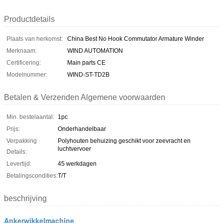
Productdetails
Plaats van herkomst:
China Best No Hook Commutator Armature Winder
Merknaam:
WIND AUTOMATION
Certificering:
Main parts CE
Modelnummer:
WIND-ST-TD2B
Betalen & Verzenden Algemene voorwaarden
Min. bestelaantal:
1pc
Prijs:
Onderhandelbaar
Verpakking
Polyhouten behuizing geschikt voor zeevracht en
luchtvervoer
Details:
Levertijd:
45 werkdagen
Betalingscondities:
T/T
beschrijving
Ankerwikkelmachine