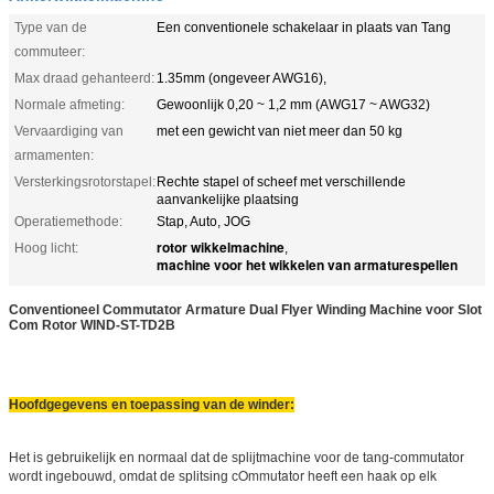
Type van de
Een conventionele schakelaar in plaats van Tang
commuteer:
Max draad gehanteerd:
1.35mm (ongeveer AWG16),
Normale afmeting:
Gewoonlijk 0,20 ~ 1,2 mm (AWG17 ~ AWG32)
Vervaardiging van
met een gewicht van niet meer dan 50 kg
armamenten:
Versterkingsrotorstapel:
Rechte stapel of scheef met verschillende
aanvankelijke plaatsing
Operatiemethode:
Stap, Auto, JOG
rotor wikkelmachine
Hoog licht:
,
machine voor het wikkelen van armaturespellen
Conventioneel Commutator Armature Dual Flyer Winding Machine voor Slot
Com Rotor WIND-ST-TD2B
Hoofdgegevens en toepassing van de winder:
Het is gebruikelijk en normaal dat de splijtmachine voor de tang-commutator
Ommutator heeft een haak op elk
wordt ingebouwd, omdat de splitsing c