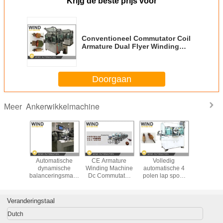
Krijg de beste prijs voor
Conventioneel Commutator Coil
Armature Dual Flyer Winding
Machine voor permanente
magneet rechtstroommotoren
Doorgaan
Ankerwikkelmachine
Meer
teering
Automatische
CE Armature
Volledig
5Slot Ar
rmature
dynamische
Winding Machine
automatische 4
Rotor Wi
 Machine
balanceringsmachine
Dc Commutator
polen lap spoel
Machin
Winder
voor rotor met
Motor Volledig
winder
Brush M
p Winder
kleine armaturen
automatische
Viersta
productielijn
WIND-O
Veranderingstaal
Dutch