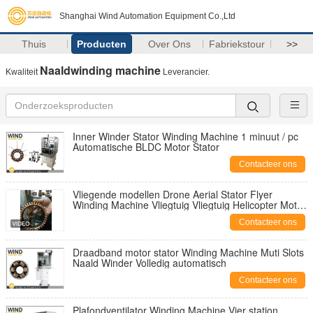
Shanghai Wind Automation Equipment Co.,Ltd
Thuis
Producten
Over Ons
Fabriekstour
>>
Naaldwinding machine
Kwaliteit
Leverancier.
Inner Winder Stator Winding Machine 1 minuut / pc
Automatische BLDC Motor Stator
Contacteer ons
Vliegende modellen Drone Aerial Stator Flyer
Winding Machine Vliegtuig Vliegtuig Helicopter Motor
Outrunner
Contacteer ons
Draadband motor stator Winding Machine Muti Slots
Naald Winder Volledig automatisch
Contacteer ons
Plafondventilator Winding Machine Vier station