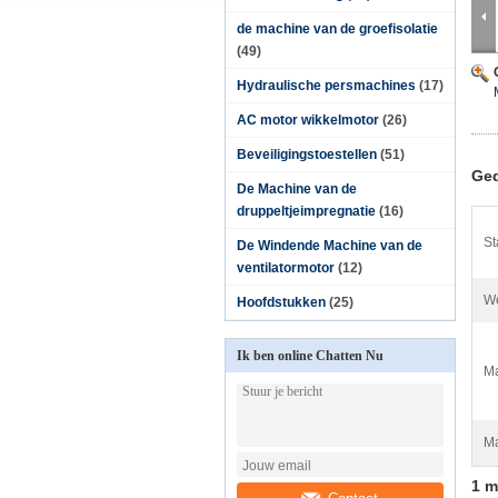
de machine van de groefisolatie
(49)
Hydraulische persmachines
(17)
AC motor wikkelmotor
(26)
Beveiligingstoestellen
(51)
Ged
De Machine van de
druppeltjeimpregnatie
(16)
St
De Windende Machine van de
ventilatormotor
(12)
We
Hoofdstukken
(25)
Ik ben online Chatten Nu
Ma
Ma
1 m