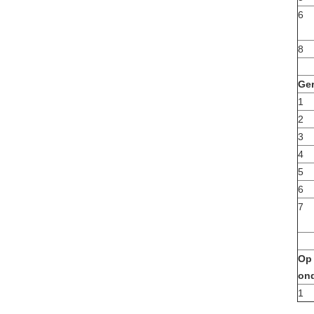
6
8
Ge
1
2
3
4
5
6
7
Op
ond
1