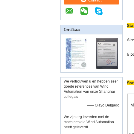
Contact
Sta
Certificaat
Air
6 p
We vertrouwen u en hebben zeer
Sta
goede referenties van Wind
Automation van onze Shanghai
collega's
M
—— Olayo Delgado
We zijn erg tevreden met de
machines die Wind Automation
heeft geleverd!
on