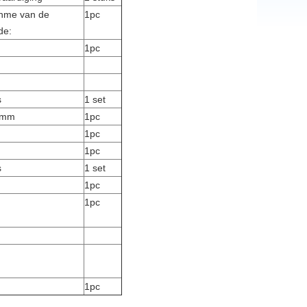
thme van de
1pc
de:
1pc
s
1 set
 mm
1pc
1pc
1pc
s
1 set
1pc
1pc
1pc