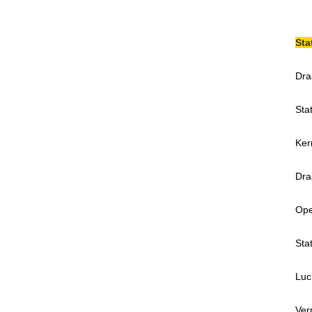
Sta
Dra
Sta
Ker
Dra
Ope
Sta
Luc
Ver