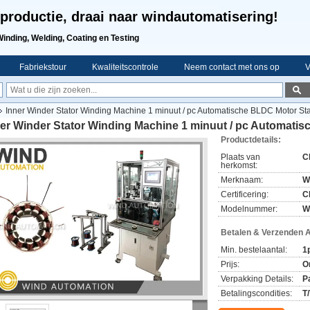
productie, draai naar windautomatisering!
Winding, Welding, Coating en Testing
Fabriekstour
Kwaliteitscontrole
Neem contact met ons op
V
Inner Winder Stator Winding Machine 1 minuut / pc Automatische BLDC Motor Sta
er Winder Stator Winding Machine 1 minuut / pc Automatis
Productdetails:
Plaats van
C
herkomst:
Merknaam:
W
Certificering:
C
Modelnummer:
W
Betalen & Verzenden 
Min. bestelaantal:
1
Prijs:
O
Verpakking Details:
P
Betalingscondities:
T