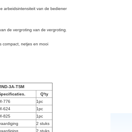
 arbeidsintensiteit van de bediener
van de vergroting van de vergroting.
s compact, netjes en mooi
WIND-3A-TSM
Specificaties.
Q'ty
M-776
1pc
M-624
1pc
M-825
1pc
aardiging
2 stuks
aardiging
2 stuks