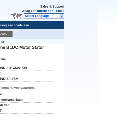
Sales & Support
Vraag een offerte aan
-
Email
Select Language
raag een offerte aan
Zoek
tor
che BLDC Motor Stator
hina
IND AUTOMATION
E
IND-3A-TSM
Algemene voorwaarden:
pc
nderhandelbaar
aletten
/T