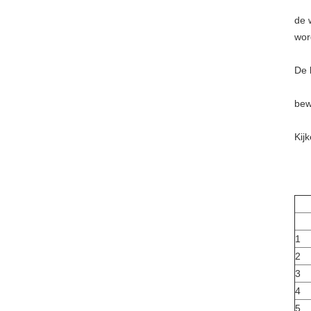
de 
wor
De 
bew
Kij
1
2
3
4
5