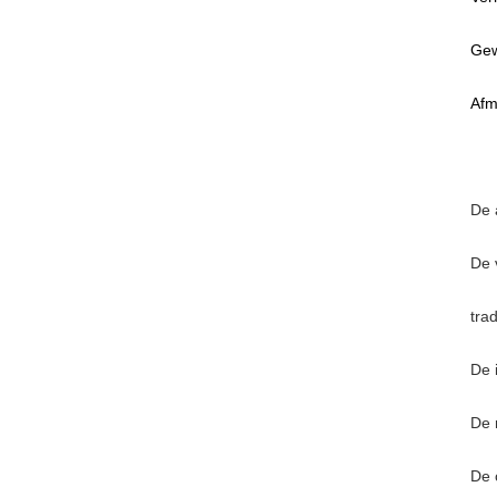
Gew
Afm
De 
De 
tra
De 
De 
De 