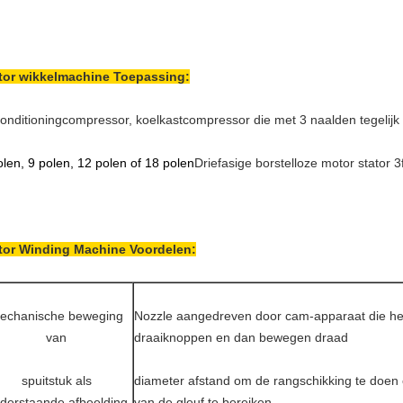
tor wikkelmachine Toepassing:
conditioningcompressor, koelkastcompressor die met 3 naalden tegelijk
olen, 9 polen, 12 polen of 18 polen
Driefasige borstelloze motor stator 3
tor Winding Machine Voordelen:
echanische beweging
Nozzle aangedreven door cam-apparaat die he
van
draaiknoppen en dan bewegen draad
spuitstuk als
diameter afstand om de rangschikking te doen
derstaande afbeelding
van de gleuf te bereiken,