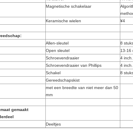
Magnetische schakelaar
Algori
metho
Keramische wielen
¥4
reedschap:
Allen-sleutel
8 stuk
Open sleutel
13-16
Schroevendraaier
4 inch.
Schroevendraaier van Phillips
4 inch.
Schakel
8 stuk
Gereedschapskist
met een breedte van niet meer dan 50
mm
 maat gemaakt
erdeel
Deeltjes