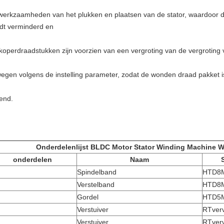
werkzaamheden van het plukken en plaatsen van de stator, waardoor de
dt verminderd en
koperdraadstukken zijn voorzien van een vergroting van de vergroting 
egen volgens de instelling parameter, zodat de wonden draad pakket i
kend.
Onderdelenlijst BLDC Motor Stator Winding Machine 
onderdelen
Naam
Spindelband
HTD8
Verstelband
HTD8
Gordel
HTD5
Verstuiver
RTverv
Verstuiver
RTverv