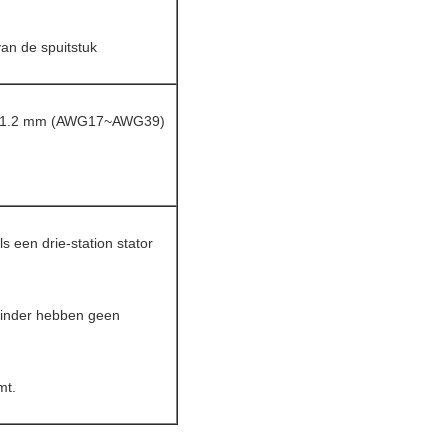
 van de spuitstuk
~1.2 mm (AWG17~AWG39)
ls een drie-station stator
winder hebben geen
mt.