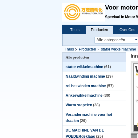
Voor motor
Speciaal in Motor 
Thuis
Producten
Over Ons
Thuis
Producten
stator wikkelmachine
Inn
Alle producten
stator wikkelmachine
(61)
Naaldwinding machine
(29)
rol het winden machine
(57)
Ankerwikkelmachine
(30)
Warm stapelen
(28)
Verandermachine voor het
draaien
(29)
DE MACHINE VAN DE
POEDERdeklaag
(25)