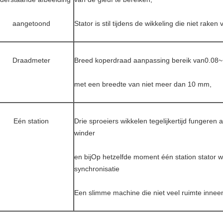
aangetoond
Stator is stil tijdens de wikkeling die niet raken
Draadmeter
Breed koperdraad aanpassing bereik van
0.08
met een breedte van niet meer dan 10 mm,
Eén station
Drie sproeiers wikkelen tegelijkertijd fungeren a
winder
en bij
Op hetzelfde moment één station stator 
synchronisatie
Een slimme machine die niet veel ruimte innee