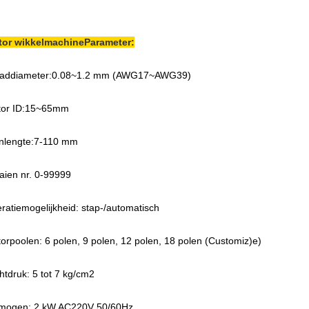
tor wikkelmachine
Parameter:
addiameter:0.08~1.2 mm (AWG17~AWG39)
tor ID:15~65mm
nlengte:7-110 mm
aien nr. 0-99999
ratiemogelijkheid: stap-/automatisch
torpoolen: 6 polen, 9 polen, 12 polen, 18 polen (Customiz)
e
)
htdruk: 5 tot 7 kg/cm2
mogen: 2 kW
,
AC220V 50/60Hz