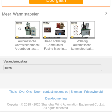
Doorgaan
Warm stapelen
Meer
Brazing
Automatische
Draad soldering
Volledig
220V / 38
ture
warmstekenmachine
Commutator
automatische
Commut
or Spot
Argonboog lassen
Fusing Machine
kommuteerbalk-
Fusing M
ng Hot
machine om
Ultrasone Wave
warmstapelmachine
met touch
 Machine
motor te lassen
Metal Welding
voor kleine DC-
600K
chine
Voor Auto Stator
borstelmotor
Veranderingstaal
Dutch
Thuis
|
Over Ons
|
Neem contact met ons op
|
Sitemap
|
Privacybeleid
Desktopmening
Copyright © 2018 - 2026 Shanghai Wind Automation Equipment Co.,Ltd.
All rights reserved.