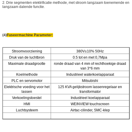
2. Drie segmenten elektrificatie methode, met stroom langzaam toenemende en
langzaam dalende functie.
(4)
Fuseermachine Parameter:
Stroomvoorziening
380V±10% 50Hz
Druk van de luchtbron
0.5 tot en met 0,7Mpa
Maximale draadgrootte
ronde draad van 4 mm of rechthoekige draad
van 3*6 mm
Koelmethode
Industrieel waterkoelapparaat
PLC en servomotor
Mitsubishi
Elektrische voeding voor het
125 KVA gelijkstroom lassenregelaar en
lassen
transformator
Verkoelingstoestel
Industrieel koelapparaat
HMI
WEINVIEW touchscreen
Luchtsysteem
Airtac-cilinder, SMC-klep