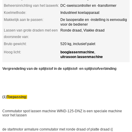
Beheersinrichting van het laswerk:
DC-sweiscontroller en -transformer
Koelmethode:
Industrieel koelapparaat
Makkelijk aan te passen:
De lasoperatie en -instelling is eenvoudig
voor de bediener
Lassen van grote draden met een
Ronde draad, Vlakke draad
doorsnede van:
Bruto gewicht:
520 kg, inclusief palet
booglassenmachine
Hoog licht:
,
ultrasoon lassenmachine
Vergrendeling van de splijtstof in de splijtstof- en splijtstofverbinding
(1)
Toepassing:
Commutator spot lassen machine WIND-125-DNZ is een speciale machine
voor het lassen
de startmotor armature commutator met ronde draad of platte draad ((