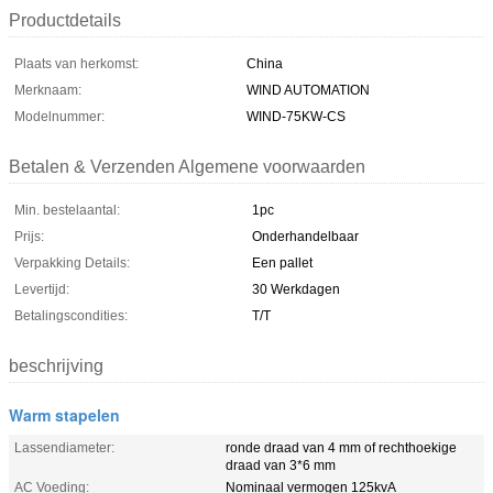
Productdetails
Plaats van herkomst:
China
Merknaam:
WIND AUTOMATION
Modelnummer:
WIND-75KW-CS
Betalen & Verzenden Algemene voorwaarden
Min. bestelaantal:
1pc
Prijs:
Onderhandelbaar
Verpakking Details:
Een pallet
Levertijd:
30 Werkdagen
Betalingscondities:
T/T
beschrijving
Warm stapelen
Lassendiameter:
ronde draad van 4 mm of rechthoekige
draad van 3*6 mm
AC Voeding:
Nominaal vermogen 125kvA