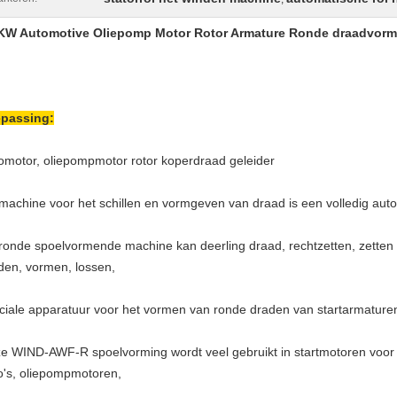
KW Automotive Oliepomp Motor Rotor Armature Ronde draadvo
passing:
omotor, oliepompmotor rotor koperdraad geleider
machine voor het schillen en vormgeven van draad is een volledig au
ronde spoelvormende machine kan deerling draad, rechtzetten, zetten e
jden, vormen, lossen,
ciale apparatuur voor het vormen van ronde draden van startarmature
e WIND-AWF-R spoelvorming wordt veel gebruikt in startmotoren voor a
o's, oliepompmotoren,