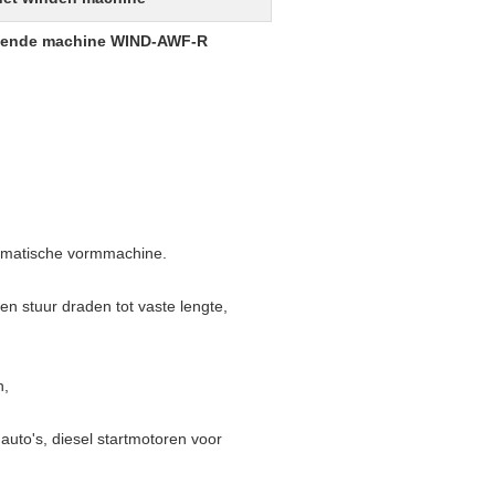
rmende machine WIND-AWF-R
tomatische vormmachine.
n stuur draden tot vaste lengte,
n,
uto's, diesel startmotoren voor