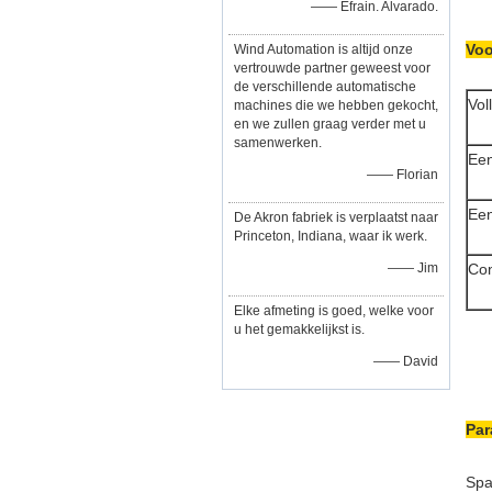
—— Efrain. Alvarado.
Voo
Wind Automation is altijd onze
vertrouwde partner geweest voor
de verschillende automatische
Vol
machines die we hebben gekocht,
en we zullen graag verder met u
samenwerken.
Een
—— Florian
Een
De Akron fabriek is verplaatst naar
Princeton, Indiana, waar ik werk.
—— Jim
Con
Elke afmeting is goed, welke voor
u het gemakkelijkst is.
—— David
Par
Spa