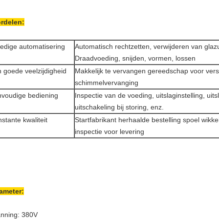
rdelen:
ledige automatisering
Automatisch rechtzetten, verwijderen van glazu
Draadvoeding, snijden, vormen, lossen
 goede veelzijdigheid
Makkelijk te vervangen gereedschap voor vers
schimmelvervanging
voudige bediening
Inspectie van de voeding, uitslaginstelling, uit
uitschakeling bij storing, enz.
stante kwaliteit
Startfabrikant herhaalde bestelling spoel wikk
inspectie voor levering
ameter
:
nning: 380V