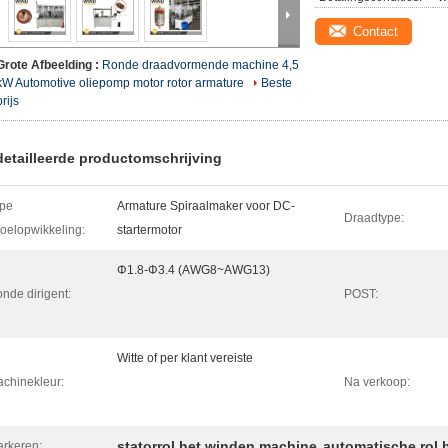
Contact
Grote Afbeelding :
Ronde draadvormende machine 4,5
kW Automotive oliepomp motor rotor armature
Beste
prijs
etailleerde productomschrijving
pe
Armature Spiraalmaker voor DC-
Draadtype:
oelopwikkeling:
startermotor
Φ1.8-Φ3.4 (AWG8~AWG13)
nde dirigent:
POST:
Witte of per klant vereiste
chinekleur:
Na verkoop:
statorrol het winden machine
automatische rol 
rkeren:
,