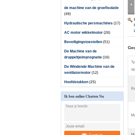
de machine van de groefisolatie
(49)
Hydraulische persmachines
(17)
AC motor wikkelmotor
(26)
Beveiligingstoestellen
(51)
Ged
De Machine van de
druppeltjeimpregnatie
(16)
Ty
De Windende Machine van de
sp
ventilatormotor
(12)
Hoofdstukken
(25)
Ro
Ik ben online Chatten Nu
Ma
Ma