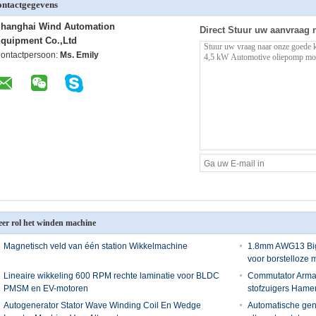
ntactgegevens
hanghai Wind Automation
Direct Stuur uw aanvraag 
quipment Co.,Ltd
ontactpersoon:
Ms. Emily
er rol het winden machine
Magnetisch veld van één station Wikkelmachine
1.8mm AWG13 Big
voor borstelloze m
Lineaire wikkeling 600 RPM rechte laminatie voor BLDC
Commutator Armat
PMSM en EV-motoren
stofzuigers Hame
Autogenerator Stator Wave Winding Coil En Wedge
Automatische gen