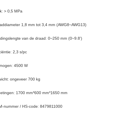
k: > 0,5 MPa
addiameter 1,8 mm tot 3,4 mm (AWG8~AWG13)
dingslengte van de draad: 0~250 mm (0~9.8')
ciëntie: 2,3 s/pc
mogen: 4500 W
icht: ongeveer 700 kg
etingen: 1700 mm*600 mm*1650 mm
-nummer / HS-code: 8479811000