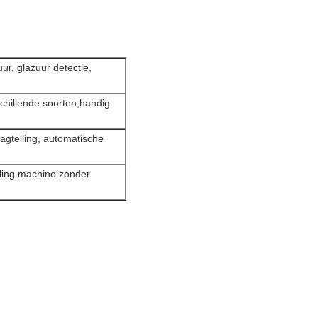
ur, glazuur detectie,
chillende soorten,
handig
slagtelling, automatische
eling machine zonder