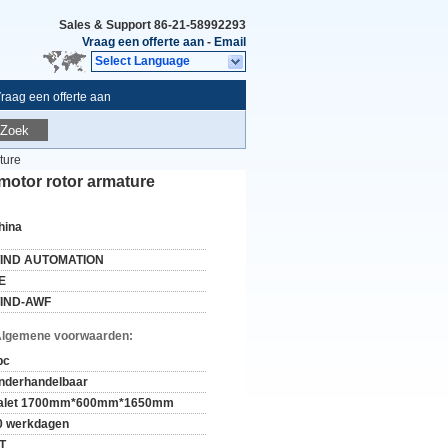
Sales & Support
86-21-58992293
Vraag een offerte aan
-
Email
Select Language
raag een offerte aan
Zoek
ture
otor rotor armature
hina
IND AUTOMATION
E
IND-AWF
Algemene voorwaarden:
pc
nderhandelbaar
alet 1700mm*600mm*1650mm
0 werkdagen
/T