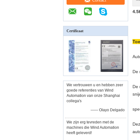
Contact
4.5
Certificaat
Toe
Aut
De 
We vertrouwen u en hebben zeer
De 
goede referenties van Wind
sni
Automation van onze Shanghai
collega's
spe
—— Olayo Delgado
We zijn erg tevreden met de
Dez
machines die Wind Automation
aut
heeft geleverd!