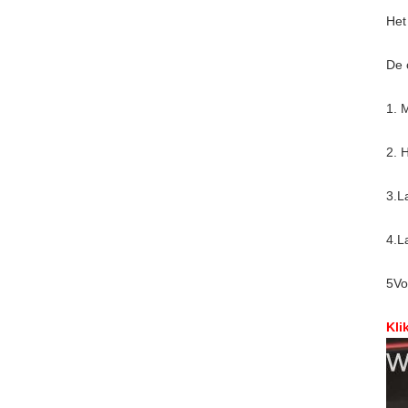
Het
De 
1. 
2. 
3.L
4.L
5Vo
Kli