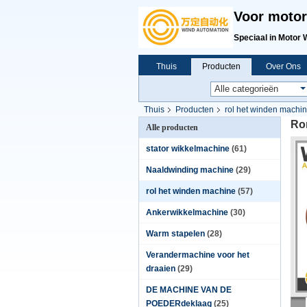
Voor motor
Speciaal in Motor 
Thuis
Producten
Over Ons
Thuis
Producten
rol het winden machi
Ro
Alle producten
stator wikkelmachine
(61)
Naaldwinding machine
(29)
rol het winden machine
(57)
Ankerwikkelmachine
(30)
Warm stapelen
(28)
Verandermachine voor het
draaien
(29)
DE MACHINE VAN DE
POEDERdeklaag
(25)