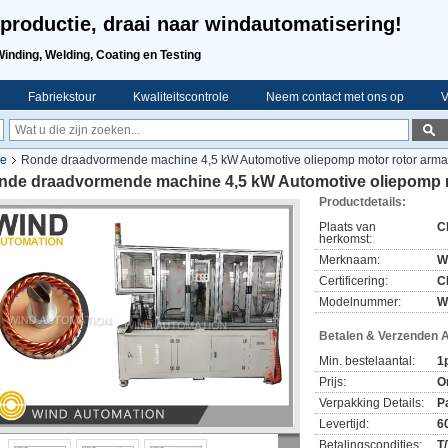
productie, draai naar windautomatisering!
Winding, Welding, Coating en Testing
Fabriekstour
Kwaliteitscontrole
Neem contact met ons op
V
ne
Ronde draadvormende machine 4,5 kW Automotive oliepomp motor rotor arma
nde draadvormende machine 4,5 kW Automotive oliepomp m
Productdetails:
Plaats van
C
herkomst:
Merknaam:
W
Certificering:
C
Modelnummer:
W
Betalen & Verzenden 
Min. bestelaantal:
1
Prijs:
O
Verpakking Details:
P
Levertijd:
6
Betalingscondities:
T