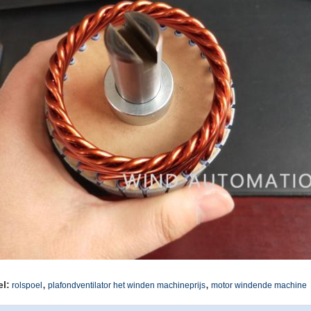
,
,
el:
rolspoel
plafondventilator het winden machineprijs
motor windende machine