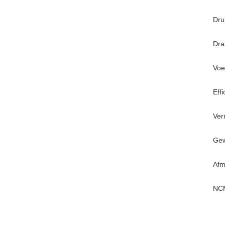
Dru
Dra
Voe
Effi
Ver
Gew
Afm
NCM