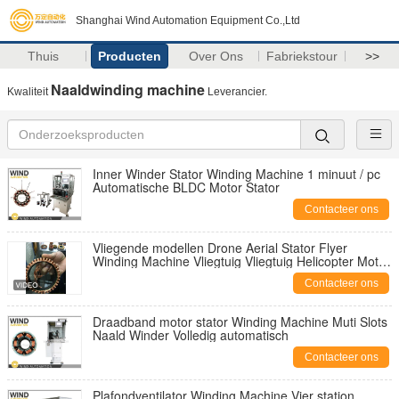
Shanghai Wind Automation Equipment Co.,Ltd
Thuis
Producten
Over Ons
Fabriekstour
>>
Naaldwinding machine
Kwaliteit
Leverancier.
Inner Winder Stator Winding Machine 1 minuut / pc
Automatische BLDC Motor Stator
Contacteer ons
Vliegende modellen Drone Aerial Stator Flyer
Winding Machine Vliegtuig Vliegtuig Helicopter Motor
Outrunner
Contacteer ons
Draadband motor stator Winding Machine Muti Slots
Naald Winder Volledig automatisch
Contacteer ons
Plafondventilator Winding Machine Vier station