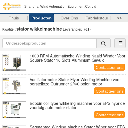
Shanghai Wind Automation Equipment Co.,Ltd
Thuis
Producten
Over Ons
Fabriekstour
>>
stator wikkelmachine
Kwaliteit
Leverancier.
(61)
1000 RPM Automatische Winding Naald Winder Voor
Square Stator 16 Slots Aluminium Gevuld
Contacteer ons
Ventilatormotor Stator Flyer Winding Machine voor
borstelloze Outrunner 2/4/6 polen motor
Contacteer ons
Bobbin coil type wikkeling machine voor EPS hybride
voertuig auto motor stator
Contacteer ons
Segmented Winding Machine Stator Winer Voor EPS