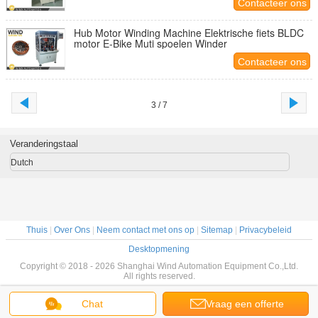
Contacteer ons
Hub Motor Winding Machine Elektrische fiets BLDC
motor E-Bike Muti spoelen Winder
Contacteer ons
3 / 7
Veranderingstaal
Dutch
Thuis
|
Over Ons
|
Neem contact met ons op
|
Sitemap
|
Privacybeleid
Desktopmening
Copyright © 2018 - 2026 Shanghai Wind Automation Equipment Co.,Ltd.
All rights reserved.
Chat
Vraag een offerte