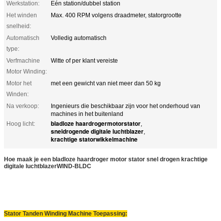
Werkstation:
Eén station/dubbel station
Het winden
Max. 400 RPM volgens draadmeter, statorgrootte
snelheid:
Automatisch
Volledig automatisch
type:
Verfmachine
Witte of per klant vereiste
Motor Winding:
Motor het
met een gewicht van niet meer dan 50 kg
Winden:
Na verkoop:
Ingenieurs die beschikbaar zijn voor het onderhoud van
machines in het buitenland
bladloze haardrogermotorstator
Hoog licht:
,
sneldrogende digitale luchtblazer
,
krachtige statorwikkelmachine
Hoe maak je een bladloze haardroger motor stator snel drogen krachtige
digitale luchtblazer
WIND-BLDC
Stator Tanden Winding Machine Toepassing: