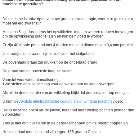
machine te gebruiken?
De machine is ontworpen voor uw grootste stator lengte, voor zo'n grote stator,
moet het erg zwaar zijn
Minstens 5 kg, dus tijdens het opwikkelen, moeten we een reducer toevoegen
om de opwikkeling glad te laten en niet beïnvloed te worden,
Er zijn 40 draaie per tand met 4 draden met een diameter van 0,4 mm parallel.
Je draadjes en draaien zijn te veel voor het slotgebied.
De bovenlaag draad zal drukken op de onderlaag draad,
De draad van de bovenste laag zal vallen.
Voorstel voor windautomatisering:
1We stellen een isolatie kap voor en we kunnen de kap ontwerpen.
Als uit de demonstratie van de wikkeling blijkt dat een isolatiehoop nodig is
U kunt de
36-slots elektrostatische coating stator winding machine
video,
Het is dezelfde bocht als de jouwe, maar het heeft weinig bochten (minder dan
30 bochten).
2Als je niet wilt investeren in de gereedschappen om de plastic doppen en
Het materiaal moet bestand zijn tegen 155 graden Celsius.