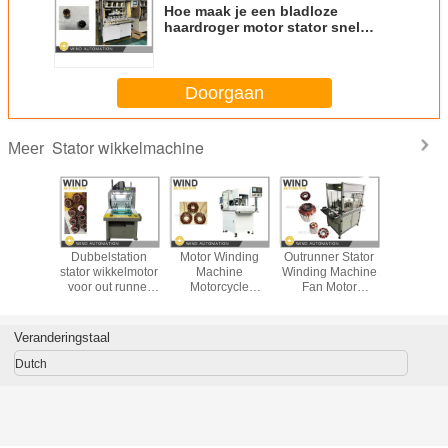
Hoe maak je een bladloze
haardroger motor stator snel
drogen krachtige digitale
luchtblazer
Doorgaan
Stator wikkelmachine
Meer
ald
Dubbelstation
Motor Winding
Outrunner Stator
Elektrisch
plafond
stator wikkelmotor
Machine
Winding Machine
prototyp
or Motor
voor out runner
Motorcycle
Fan Motor
glasvezell
machine
single phase 3-
Digitale Generator
Ventilator Externe
voor sta
productie
phase ventilator
Stator Outrunner
rotor Winder
totypes
motor
Gesegmenteerd
Veranderingstaal
tors
Buiten Rotor
Winder
Dutch