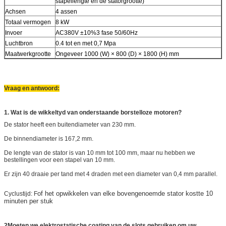
stapellengte en de statorgrootte)
Achsen
4 assen
Totaal vermogen
8 kW
Invoer
AC380V ±10%3 fase 50/60Hz
Luchtbron
0.4 tot en met 0,7 Mpa
Maatwerkgrootte
Ongeveer 1000 (W) × 800 (D) × 1800 (H) mm
Vraag en antwoord:
1. Wat is de wikkeltyd van onderstaande borstelloze motoren?
De stator heeft een buitendiameter van 230 mm.
De binnendiameter is 167,2 mm.
De lengte van de stator is van 10 mm tot 100 mm, maar nu hebben we
bestellingen voor een stapel van 10 mm.
Er zijn 40 draaie per tand met 4 draden met een diameter van 0,4 mm parallel.
of het opwikkelen van elke bovengenoemde stator kostte 10
Cyclustijd: F
minuten per stuk
2Moeten we elektrostatische coating van de slots gebruiken om uw