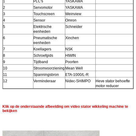
1
PLC's
YASKAWA
2
Servomotor
YASKAWA
3
Touchscreen
Weinview
4
Sensor
Omron
5
Elektrische
Schneider
eenheden
6
Pneumatische
Xinchen
eenheden
7
Koellagers
NSK
8
Schroefgids
HIWIN
9
Tijdband
Poorten
10
Stroomvoorziening
Mean Well
11
Spanningsbron
ETA-1000/L-R
12
Verminderaar
Nidec-SHIMPO
Heve stator behoefte
motor reducer
Klik op de onderstaande afbeelding om video stator wikkeling machine te
bekijken