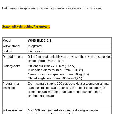
Het maken van spoelen op tanden voor inslot stator zoals 36 slots stator,
Stator wikkelmachine
Parameter:
Model
WIND-BLDC-2,4
Wikkelstapel
Inlegstator
Station
Eén station
Draaddiameter
0.1-1.2 mm (afhankelijk van de vulsnelheid van de statorslot
en de breedte van de slot)
Statorgrootte
Buitendeurs: max 230 mm (9,055')
Inwendige diameter:min.10mm (0,394'")
Gewicht van de stapel: maximaal 10 kg (lbs)
Stapellengte: maximaal 100 mm (3,94 ̊)
Programma-
De maximale stap is 200 stappen. Het systeemprogramma
instelling
slaat 10 sets op, wat groter is dan de opslag die door de
computer kan worden geüpload en gedownload met
onbeperkte opslag.
Wikkelsnelheid
Max.400 t/min (afhankelijk van de draadgrootte, de