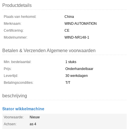
Productdetails
Plaats van herkomst:
China
Merknaam:
WIND AUTOMATION
Certificering:
CE
Modelnummer:
WIND-NR148-1
Betalen & Verzenden Algemene voorwaarden
Min. bestelaantal:
1 stuks
Prijs:
Onderhandelbaar
Levertijd:
30 werkdagen
Betalingscondities:
T/T
beschrijving
Stator wikkelmachine
Voorwaarde:
Nieuw
Achsen:
as 4