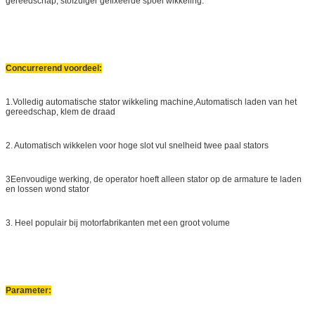
gereedschap, stofzuiger gefixeerde spoel wikkeling.
Concurrerend voordeel:
1.
Volledig automatische stator wikkeling machine,Automatisch laden van het
gereedschap, klem de draad
2. Automatisch wikkelen voor hoge slot vul snelheid twee paal stators
3Eenvoudige werking, de operator hoeft alleen stator op de armature te laden
en lossen wond stator
3. Heel populair bij motorfabrikanten met een groot volume
Parameter
: