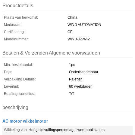
Productdetails
Plaats van herkomst:
China
Merknaam:
WIND AUTOMATION
Certificering:
CE
Modelnummer:
WIND-ASW-2
Betalen & Verzenden Algemene voorwaarden
Min. bestelaantal:
1pc
Prijs:
Onderhandelbaar
Verpakking Details:
Paletten
Levertijd:
60 werkdagen
Betalingscondities:
T/T
beschrijving
AC motor wikkelmotor
Wikkeling van
Hoog slotvullingspercentage twee-pool stators