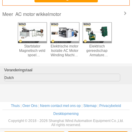
AC motor wikkelmotor
Meer
elijn van
Startstator
Elektrische motor
Elektrisch
Automat
en voor
Magnetisch veld
Isolatie AC Motor
gereedschap
wisselstr
tor van
spoel
Winding Machine
Armature
met een 
 Stand-
Wikkelmachine
/ Paper Dereeling
Balancing
station 
machine
Leider vormen en
Machine
Machine met
interl
Winder
meting en
Veranderingstaal
verwijdering van
gewicht apparaat
Dutch
Thuis
|
Over Ons
|
Neem contact met ons op
|
Sitemap
|
Privacybeleid
Desktopmening
Copyright © 2018 - 2026 Shanghai Wind Automation Equipment Co.,Ltd.
All rights reserved.