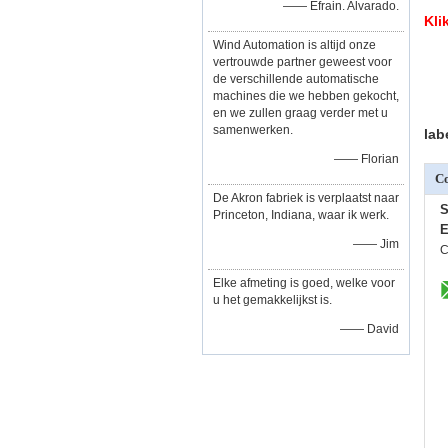
—— Efrain. Alvarado.
Kli
Wind Automation is altijd onze
vertrouwde partner geweest voor
de verschillende automatische
machines die we hebben gekocht,
en we zullen graag verder met u
samenwerken.
lab
—— Florian
Co
De Akron fabriek is verplaatst naar
S
Princeton, Indiana, waar ik werk.
E
—— Jim
C
Elke afmeting is goed, welke voor
u het gemakkelijkst is.
—— David