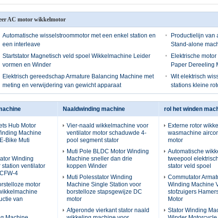
er AC motor wikkelmotor
Automatische wisselstroommotor met een enkel station en
Productielijn van
een interleave
Stand-alone mac
Startstator Magnetisch veld spoel Wikkelmachine Leider
Elektrische motor
vormen en Winder
Paper Dereeling
Elektrisch gereedschap Armature Balancing Machine met
Wit elektrisch wi
meting en verwijdering van gewicht apparaat
stations kleine ro
lmachine
Naaldwinding machine
rol het winden mac
iets Hub Motor
Vier-naald wikkelmachine voor
Externe rotor wikk
Winding Machine
ventilator motor schaduwde 4-
wasmachine aircon
E-Bike Muti
pool segment stator
motor
Muti Pole BLDC Motor Winding
Automatische wik
lator Winding
Machine sneller dan drie
tweepool elektrisc
station ventilator
koppen Winder
stator veld spoel
-CFW-4
Muti Polesstator Winding
Commutator Armatu
orstelloze motor
Machine Single Station voor
Winding Machine 
 wikkelmachine
borstelloze stapsgewijze DC
stofzuigers Hamer
uctie van
motor
Motor
Afgeronde vierkant stator naald
Stator Winding Ma
ng Machine
wikkeling machine voor
Winder Motorcycl