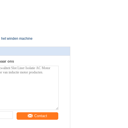
ol het winden machine
naar ons
Contact