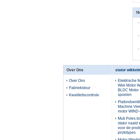
Me
Over Ons
stator wikke
Over Ons
Elektrische f
Wiel Motor 
Fabriekstour
BLDC Motor 
spoelen
Kwaliteitscontrole
Plafondventi
Machine Vier 
motor WIND
Muti Poles b
stator naald
voor de prod
prototypes
Motor Windi