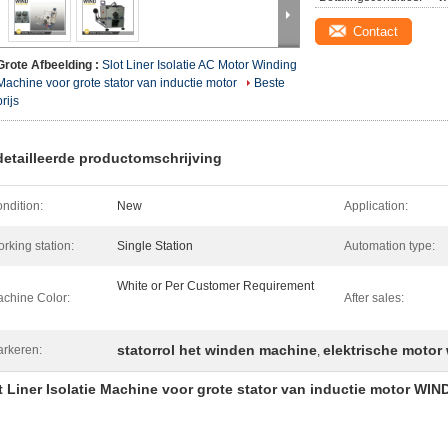
Contact
Grote Afbeelding :
Slot Liner Isolatie AC Motor Winding
Machine voor grote stator van inductie motor
Beste
prijs
etailleerde productomschrijving
ndition:
New
Application:
rking station:
Single Station
Automation type:
White or Per Customer Requirement
chine Color:
After sales:
statorrol het winden machine
elektrische moto
rkeren:
,
t Liner Isolatie Machine voor grote stator van inductie motor WI