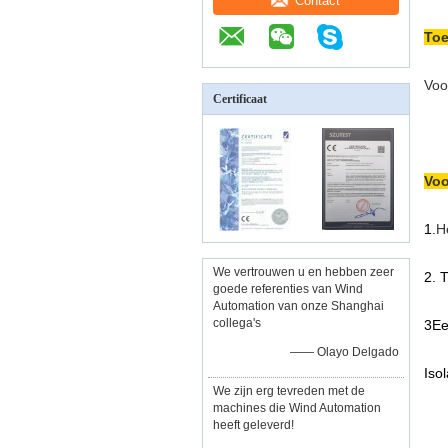
Contact
Toe
Voo
Certificaat
Voo
1.
H
We vertrouwen u en hebben zeer
2. 
goede referenties van Wind
Automation van onze Shanghai
collega's
3Ee
—— Olayo Delgado
Iso
We zijn erg tevreden met de
machines die Wind Automation
heeft geleverd!