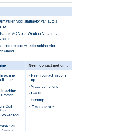
 armaturen voor startmotor van auto's
hine
 Isolatie AC Motor Winding Machine /
 Machine
sselstroommotor wikkelmachine Vier
tor winder
hine
Neem contact met ons op
elmachine
Neem contact met ons
ditioner
op
Vraag een offerte
kelmachine
E-Mail
he motor
Sitemap
re Coil
Mobiele site
Voor
s Power Tool
chine Coil
e Magneto