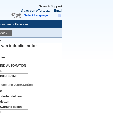
Sales & Support
Vraag een offerte aan
-
Email
Select Language
raag een offerte aan
Zoek
r
r van inductie motor
hina
IND AUTOMATION
E
IND-CZ-160
Algemene voorwaarden:
pc
nderhandelbaar
aletten
0working dagen
/T