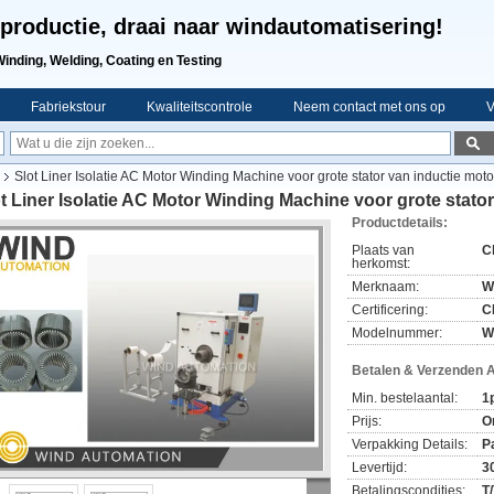
productie, draai naar windautomatisering!
Winding, Welding, Coating en Testing
Fabriekstour
Kwaliteitscontrole
Neem contact met ons op
V
Slot Liner Isolatie AC Motor Winding Machine voor grote stator van inductie moto
t Liner Isolatie AC Motor Winding Machine voor grote stato
Productdetails:
Plaats van
C
herkomst:
Merknaam:
W
Certificering:
C
Modelnummer:
W
Betalen & Verzenden 
Min. bestelaantal:
1
Prijs:
O
Verpakking Details:
P
Levertijd:
3
Betalingscondities:
T