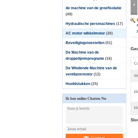
de machine van de groefisolatie
(49)
Hydraulische persmachines
(17)
AC motor wikkelmotor
(26)
Beveiligingstoestellen
(51)
Ged
De Machine van de
druppeltjeimpregnatie
(16)
Co
De Windende Machine van de
ventilatormotor
(12)
Wo
Hoofdstukken
(25)
Ma
Ik ben online Chatten Nu
Ma
Slo