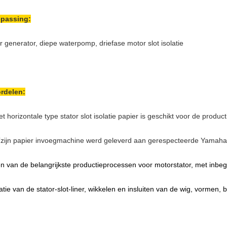
passing:
r generator, diepe waterpomp, driefase motor slot isolatie
rdelen:
et horizontale type stator slot isolatie papier is geschikt voor de product
T
zijn papier invoegmachine werd geleverd aan gerespecteerde Yamaha
n van de belangrijkste productieprocessen voor motorstator, met inbegr
latie van de stator-slot-liner, wikkelen en insluiten van de wig, vormen,