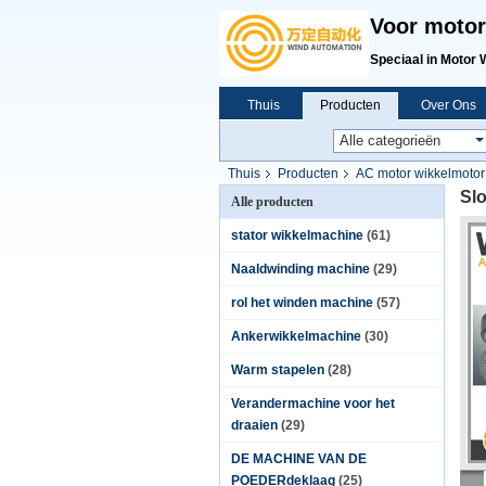
Voor motor
Speciaal in Motor 
Thuis
Producten
Over Ons
Thuis
Producten
AC motor wikkelmotor
Slo
Alle producten
stator wikkelmachine
(61)
Naaldwinding machine
(29)
rol het winden machine
(57)
Ankerwikkelmachine
(30)
Warm stapelen
(28)
Verandermachine voor het
draaien
(29)
DE MACHINE VAN DE
POEDERdeklaag
(25)