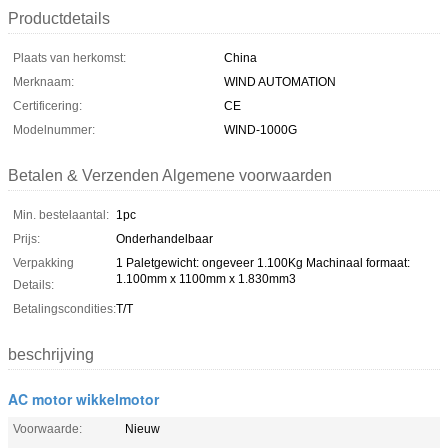
Productdetails
Plaats van herkomst:
China
Merknaam:
WIND AUTOMATION
Certificering:
CE
Modelnummer:
WIND-1000G
Betalen & Verzenden Algemene voorwaarden
Min. bestelaantal:
1pc
Prijs:
Onderhandelbaar
Verpakking
1 Paletgewicht: ongeveer 1.100Kg Machinaal formaat:
1.100mm x 1100mm x 1.830mm3
Details:
Betalingscondities:
T/T
beschrijving
AC motor wikkelmotor
Voorwaarde:
Nieuw