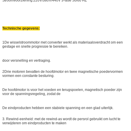
Stroomvoorziening:220V/380V/440V 3-fase 50/60 HZ
Technische gegevens:
1De wisselstroommotor met converter werkt als materiaaloverdracht om een
gestage en snelle progressie te bereiken.
door versnelling en vertraging.
2Drie motoren bevatten de hoofdmotor en twee magnetische poedervormen
vormen een constante besturing.
De hoofdmotor is voor het voeden en terugspoelen, magnetisch poeder zijn
voor de spanningsregeling, zodat de
De eindproducten hebben een stabiele spanning en een glad uiterlijk.
3. Rewind-eenheid: met de rewind-as wordt de persrol gebruikt om lucht te
verwijderen om eindproducten te maken