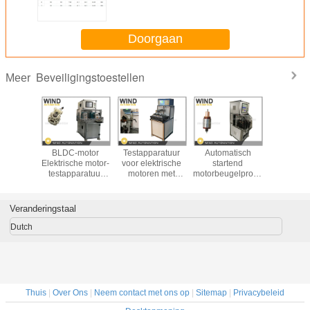
Doorgaan
Beveiligingstoestellen
Meer
mature-
BLDC-motor
Testapparatuur
Automatisch
Testappa
aratuur
Elektrische motor-
voor elektrische
startend
voor het 
or tijdens
testapparatuur
motoren met
motorbeugelproefapparaat
va
station
Hysteresedynamometer
gepoetste
voor gletsjes
motorarm
ATS-02
Stroomspanning
gelijkstroommotor
onder de 36
van beste
RPM-tester
Isolat
Veranderingstaal
spanning
Kwaliteits
Dutch
Thuis
|
Over Ons
|
Neem contact met ons op
|
Sitemap
|
Privacybeleid