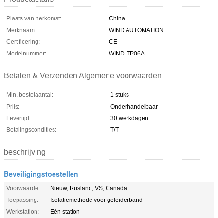
Plaats van herkomst:
China
Merknaam:
WIND AUTOMATION
Certificering:
CE
Modelnummer:
WIND-TP06A
Betalen & Verzenden Algemene voorwaarden
Min. bestelaantal:
1 stuks
Prijs:
Onderhandelbaar
Levertijd:
30 werkdagen
Betalingscondities:
T/T
beschrijving
Beveiligingstoestellen
Voorwaarde:
Nieuw, Rusland, VS, Canada
Toepassing:
Isolatiemethode voor geleiderband
Werkstation:
Eén station