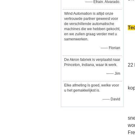
—— Efrain. Alvarado.
Wind Automation is altijd onze
vertrouwde partner geweest voor
de verschillende automatische
Te
machines die we hebben gekocht,
en we zullen graag verder met u
samenwerken.
—— Florian
De Akron fabriek is verplaatst naar
22 
Princeton, Indiana, waar ik werk.
—— Jim
Elke afmeting is goed, welke voor
kop
u het gemakkelijkst is.
—— David
sne
wor
Fre