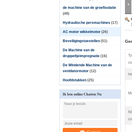
de machine van de groefisolatie
(49)
Hydraulische persmachines
(17)
AC motor wikkelmotor
(26)
Beveiligingstoestellen
(51)
Ged
De Machine van de
Ty
druppeltjeimpregnatie
(16)
co
De Windende Machine van de
ventilatormotor
(12)
He
Hoofdstukken
(25)
Ma
Ik ben online Chatten Nu
N
co