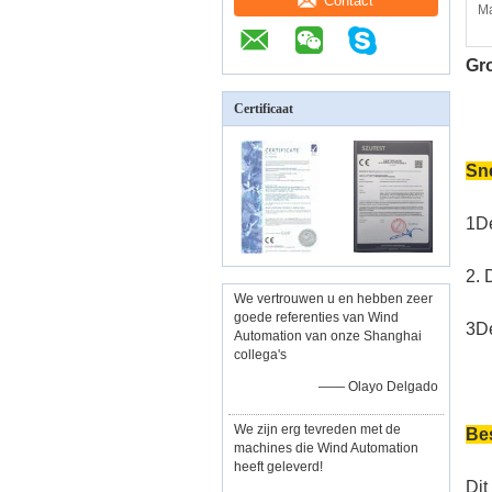
Contact
Ma
Gr
Certificaat
Sne
1De
2. 
We vertrouwen u en hebben zeer
goede referenties van Wind
3De
Automation van onze Shanghai
collega's
—— Olayo Delgado
We zijn erg tevreden met de
Bes
machines die Wind Automation
heeft geleverd!
Dit