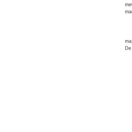
me
mac
max
De 