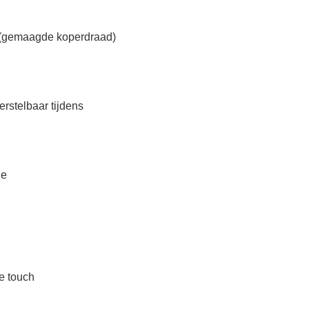
 (gemaagde koperdraad)
rstelbaar tijdens
ne
e touch