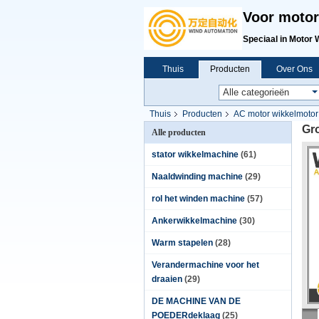
Voor motor
Speciaal in Motor 
Thuis
Producten
Over Ons
Thuis
Producten
AC motor wikkelmotor
Gr
Alle producten
stator wikkelmachine
(61)
Naaldwinding machine
(29)
rol het winden machine
(57)
Ankerwikkelmachine
(30)
Warm stapelen
(28)
Verandermachine voor het
draaien
(29)
DE MACHINE VAN DE
POEDERdeklaag
(25)