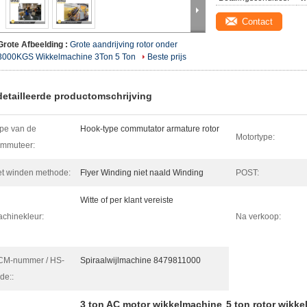
Contact
Grote Afbeelding :
Grote aandrijving rotor onder
3000KGS Wikkelmachine 3Ton 5 Ton
Beste prijs
etailleerde productomschrijving
pe van de
Hook-type commutator armature rotor
Motortype:
mmuteer:
t winden methode:
Flyer Winding niet naald Winding
POST:
Witte of per klant vereiste
chinekleur:
Na verkoop:
CM-nummer / HS-
Spiraalwijlmachine 8479811000
de::
3 ton AC motor wikkelmachine
5 ton rotor wikk
,