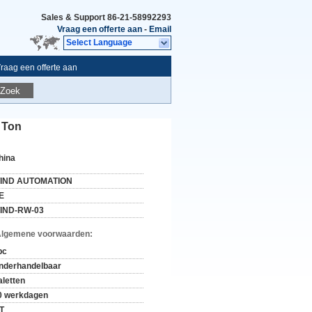
Sales & Support
86-21-58992293
Vraag een offerte aan
-
Email
Select Language
raag een offerte aan
Zoek
 Ton
hina
IND AUTOMATION
E
IND-RW-03
Algemene voorwaarden:
pc
nderhandelbaar
aletten
0 werkdagen
/T