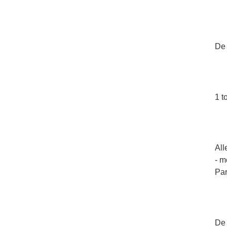
De 
1 t
All
- m
Par
De 