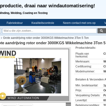
productie, draai naar windautomatisering!
Winding, Welding, Coating en Testing
Fabriekstour
Kwaliteitscontrole
Neem contact met ons op
V
Grote aandrijving rotor onder 3000KGS Wikkelmachine 3Ton 5 Ton
ote aandrijving rotor onder 3000KGS Wikkelmachine 3Ton 5
Productdetails:
Plaats van
C
herkomst:
Merknaam:
W
Certificering:
C
Modelnummer:
W
Betalen & Verzenden 
Min. bestelaantal:
1
Prijs:
O
Verpakking Details:
P
Levertijd:
6
Betalingscondities:
T