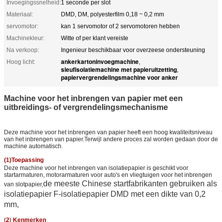
Invoegingssnelheid:
1 seconde per slot
Materiaal:
DMD, DM, polyesterfilm 0,18 ~ 0,2 mm
servomotor:
kan 1 servomotor of 2 servomotoren hebben
Machinekleur:
Witte of per klant vereiste
Na verkoop:
Ingenieur beschikbaar voor overzeese ondersteuning
ankerkartoninvoegmachine
Hoog licht:
,
sleufisolatiemachine met papieruitzetting
,
papiervergrendelingsmachine voor anker
Machine voor het inbrengen van papier met een
uitbreidings- of vergrendelingsmechanisme
Deze machine voor het inbrengen van papier heeft een hoog kwaliteitsniveau
van het inbrengen van papier.Terwijl andere proces zal worden gedaan door de
machine automatisch.
(1)Toepassing
Deze machine voor het inbrengen van isolatiepapier is geschikt voor
startarmaturen, motorarmaturen voor auto's en vliegtuigen voor het inbrengen
de meeste Chinese startfabrikanten gebruiken als
van slotpapier,
isolatiepapier F-isolatiepapier DMD met een dikte van 0,2
mm,
2
Kenmerken
(
)