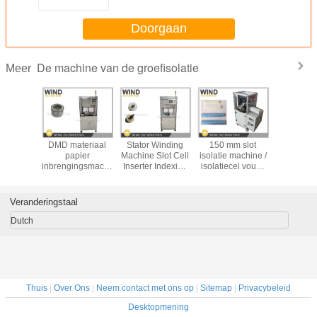
Doorgaan
De machine van de groefisolatie
Meer
-IF Slot
DMD materiaal
Stator Winding
150 mm slot
Motor stat
 Machine
papier
Machine Slot Cell
isolatie machine /
isolatie 
Isolatie
inbrengingsmachine
Inserter Indexing
isolatiecel vouw-
DMD pa
 Stator
96 gleuf Nieuwe
Device Servo
en krimpmachine
inbreng
Manschet
energie
Motor, Voeding
nieuwe e
en En
aandrijving motor
Device Servo
aandrij
Veranderingstaal
jden
stator
Motor
Dutch
Thuis
|
Over Ons
|
Neem contact met ons op
|
Sitemap
|
Privacybeleid
Desktopmening