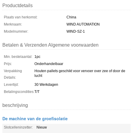
Productdetails
Plaats van herkomst:
China
Merknaam:
WIND AUTOMATION
Modelnummer:
WIND-SZ-1
Betalen & Verzenden Algemene voorwaarden
Min. bestelaantal:
1pc
Prijs:
Onderhandelbaar
Verpakking
Houten pallets geschikt voor vervoer over zee of door de
lucht
Details:
Levertijd:
30 Werkdagen
Betalingscondities:
T/T
beschrijving
De machine van de groefisolatie
Slotcelleninzetter:
Nieuw