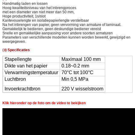
Handmatig laden en lossen
Hoog kwaliteitsniveau van het inbrengproces
met een diameter van niet meer dan 50 mm,
Hoge productiviteit, 1s/slot
Kantevouwlengte en isolatiepapierlengte verstelbaar
Na het inbrengen van papier, geen vervorming van armature of laminaat.
Gemakkelijk te bedienen, geen deskundige bediener vereist
Snelle en gemakkelijke aanpassing voor andere soorten armaturen
Parameters van verschillende modellen kunnen worden bewerkt, gewijzigd en
weergegeven.
)
Specificaties
(3
Stapellengte
Maximaal 100 mm
Dikte van het papier
0.18~0.2 mm
Verwarmingstemperatuur
70°C tot 100°C
Luchtbron
Min 0,5 MPa
Invoerkrachtbron
220 V wisselstroom
Klik hieronder op de foto om de video te bekijken