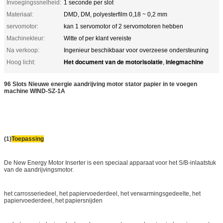
Invoegingssnelheid:
1 seconde per slot
Materiaal:
DMD, DM, polyesterfilm 0,18 ~ 0,2 mm
servomotor:
kan 1 servomotor of 2 servomotoren hebben
Machinekleur:
Witte of per klant vereiste
Na verkoop:
Ingenieur beschikbaar voor overzeese ondersteuning
Het document van de motorisolatie
inlegmachine
Hoog licht:
,
96 Slots Nieuwe energie aandrijving motor stator papier in te voegen
machine WIND-SZ-1A
(1)
Toepassing
De New Energy Motor Inserter is een speciaal apparaat voor het S/B-inlaatstuk
van de aandrijvingsmotor.
het carrosseriedeel, het papiervoederdeel, het verwarmingsgedeelte, het
papiervoederdeel, het papiersnijden