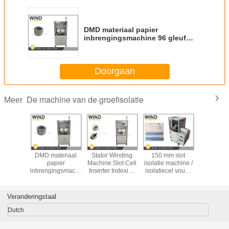
DMD materiaal papier
inbrengingsmachine 96 gleuf
Nieuwe energie aandrijving motor
stator
Doorgaan
De machine van de groefisolatie
Meer
-IF Slot
DMD materiaal
Stator Winding
150 mm slot
Motor stat
 Machine
papier
Machine Slot Cell
isolatie machine /
isolatie 
Isolatie
inbrengingsmachine
Inserter Indexing
isolatiecel vouw-
DMD pa
 Stator
96 gleuf Nieuwe
Device Servo
en krimpmachine
inbreng
Manschet
energie
Motor, Voeding
nieuwe e
en En
aandrijving motor
Device Servo
aandrij
Veranderingstaal
jden
stator
Motor
Dutch