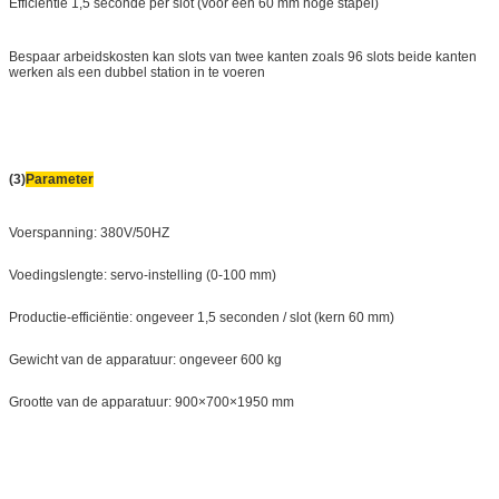
Efficiëntie 1,5 seconde per slot (voor een 60 mm hoge stapel)
Bespaar arbeidskosten kan slots van twee kanten zoals 96 slots beide kanten
werken als een dubbel station in te voeren
(3)
Parameter
Voerspanning: 380V/50HZ
Voedingslengte: servo-instelling (0-100 mm)
Productie-efficiëntie: ongeveer 1,5 seconden / slot (kern 60 mm)
Gewicht van de apparatuur: ongeveer 600 kg
Grootte van de apparatuur: 900×700×1950 mm