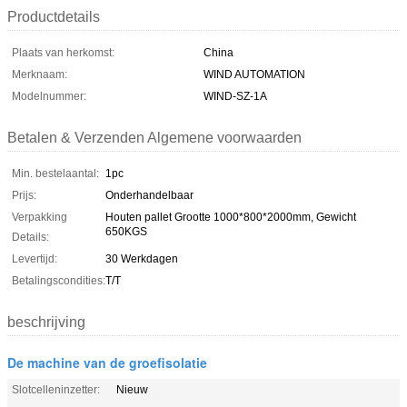
Productdetails
Plaats van herkomst:
China
Merknaam:
WIND AUTOMATION
Modelnummer:
WIND-SZ-1A
Betalen & Verzenden Algemene voorwaarden
Min. bestelaantal:
1pc
Prijs:
Onderhandelbaar
Verpakking
Houten pallet Grootte 1000*800*2000mm, Gewicht
650KGS
Details:
Levertijd:
30 Werkdagen
Betalingscondities:
T/T
beschrijving
De machine van de groefisolatie
Slotcelleninzetter:
Nieuw