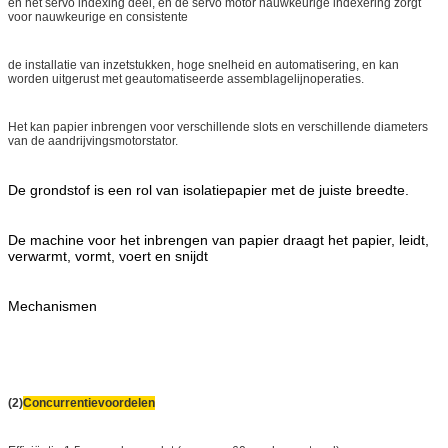
en het servo indexing deel, en de servo motor nauwkeurige indexering zorgt
voor nauwkeurige en consistente
de installatie van inzetstukken, hoge snelheid en automatisering, en kan
worden uitgerust met geautomatiseerde assemblagelijnoperaties.
Het kan papier inbrengen voor verschillende slots en verschillende diameters
van de aandrijvingsmotorstator.
De grondstof is een rol van isolatiepapier met de juiste breedte.
De machine voor het inbrengen van papier draagt het papier, leidt,
verwarmt, vormt, voert en snijdt
Mechanismen
(2)
Concurrentievoordelen