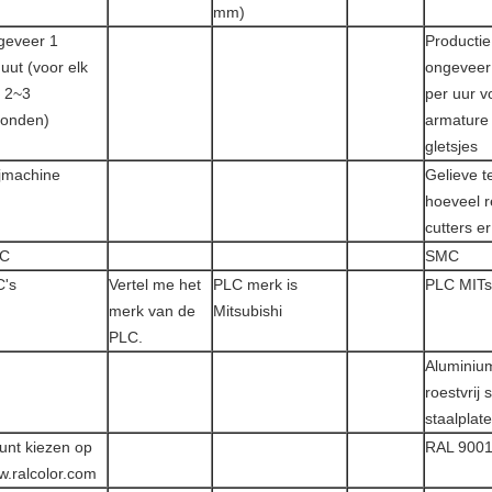
mm)
geveer 1
Productie
uut (voor elk
ongeveer
t 2~3
per uur v
conden)
armature
gletsjes
jmachine
Gelieve t
hoeveel 
cutters er
C
SMC
C's
Vertel me het
PLC merk is
PLC MITs
merk van de
Mitsubishi
PLC.
Aluminium
roestvrij 
staalplat
unt kiezen op
RAL 900
.ralcolor.com