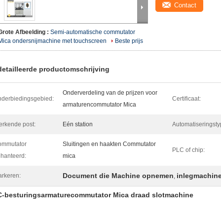
Contact
Grote Afbeelding :
Semi-automatische commutator
Mica ondersnijmachine met touchscreen
Beste prijs
etailleerde productomschrijving
Onderverdeling van de prijzen voor
derbiedingsgebied:
Certificaat:
armaturencommutator Mica
rkende post:
Eén station
Automatiseringsty
ommutator
Sluitingen en haakten Commutator
PLC of chip:
hanteerd:
mica
Document die Machine opnemen
inlegmachin
rkeren:
,
-besturingsarmaturecommutator Mica draad slotmachine