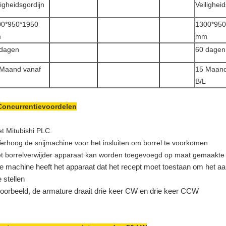
ligheidsgordijn
Veilighei
00*950*1950
1300*950
m
mm
 dagen
60 dagen
 Maand vanaf
15 Maand
B/L
Concurrentievoordelen
t Mitubishi PLC.
Verhoog de snijmachine voor het insluiten om borrel te voorkomen
t borrelverwijder apparaat kan worden toegevoegd op maat gemaakte
e machine heeft het apparaat dat het recept moet toestaan om het a
e stellen
voorbeeld, de armature draait drie keer CW en drie keer CCW