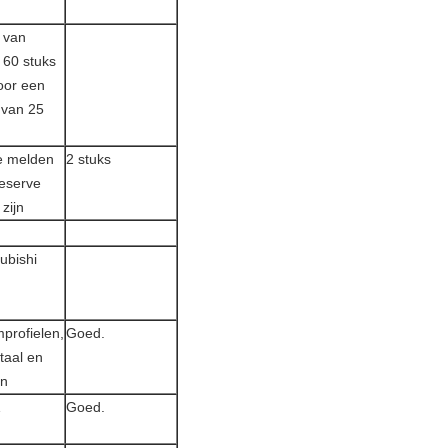
 van
 60 stuks
oor een
 van 25
e melden
2 stuks
reserve
 zijn
ubishi
profielen,
Goed.
staal en
en
1
Goed.