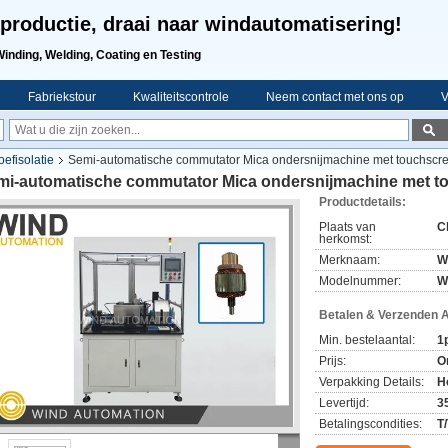
productie, draai naar windautomatisering!
Winding, Welding, Coating en Testing
Fabriekstour
Kwaliteitscontrole
Neem contact met ons op
V
efisolatie
Semi-automatische commutator Mica ondersnijmachine met touchscr
mi-automatische commutator Mica ondersnijmachine met t
Productdetails:
Plaats van
C
herkomst:
Merknaam:
W
Modelnummer:
W
Betalen & Verzenden 
Min. bestelaantal:
1
Prijs:
O
Verpakking Details:
H
Levertijd:
3
Betalingscondities:
T