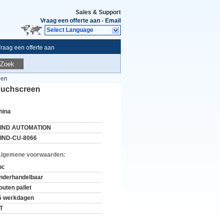
Sales & Support
Vraag een offerte aan
-
Email
Select Language
raag een offerte aan
Zoek
een
ouchscreen
hina
IND AUTOMATION
IND-CU-8066
Algemene voorwaarden:
pc
nderhandelbaar
outen pallet
5 werkdagen
/T