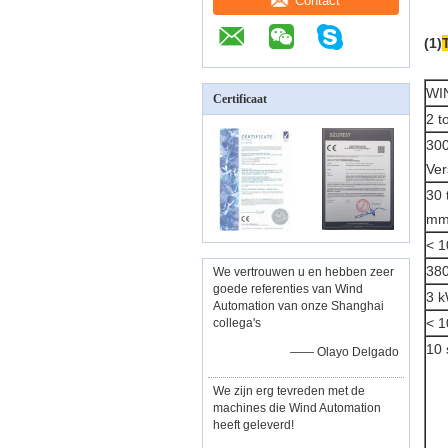
Contact
(1)
WI
Certificaat
2 t
30
Ver
30 
m
< 
38
We vertrouwen u en hebben zeer
goede referenties van Wind
3 
Automation van onze Shanghai
< 
collega's
10 
—— Olayo Delgado
We zijn erg tevreden met de
machines die Wind Automation
heeft geleverd!