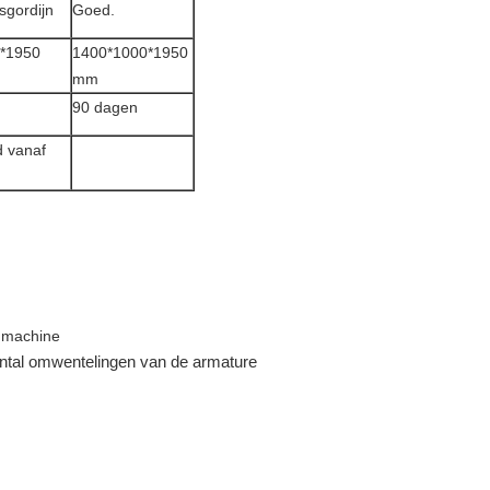
dsgordijn
Goed.
*1950
1400*1000*1950
mm
90 dagen
 vanaf
 machine
antal omwentelingen van de armature