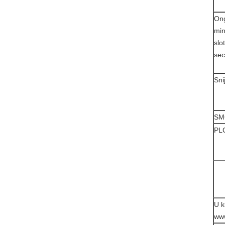
On
min
slo
se
Sni
SM
PL
U k
www