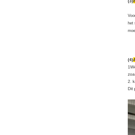
(3)
Voo
het
moet
(4)
1We
zoa
2. 
Dit