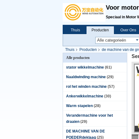
Voor motor
Speciaal in Motor 
Thuis
Producten
Over Ons
Thuis
Producten
de machine van de gro
Se
Alle producten
stator wikkelmachine
(61)
Naaldwinding machine
(29)
rol het winden machine
(57)
Ankerwikkelmachine
(30)
Warm stapelen
(28)
Verandermachine voor het
draaien
(29)
DE MACHINE VAN DE
POEDERdeklaag
(25)