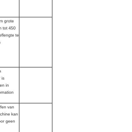
om grote
 tot 450
flengte te
n
e
 is
n in
omation
ffen van
chine kan
oor geen
n