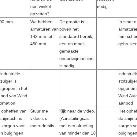
een winkel
nodig.
opzetten?
200 mm
We hebben
De grootte is
In staat 
armaturen van
boven het
armaturen
142 mm tot
standaard bereik,
mm schee
450 mm.
een op maat
gebruike
gemaakte
ondersnijmachine
is nodig,
 industriële
industriël
fzuiger is
stofzuiger
egrepen in het
opgenome
nbod van Wind
Wind Aut
omation
aanbod
 opheffen van
Stuur me
Kijk naar de video.
Het ophe
snijmachine
video's of
(Aansluitingsas
de snijma
 zorgen voor
meer details.
met een afmeting
zorgen v
n buigingen
van minder dan 18
buiginge