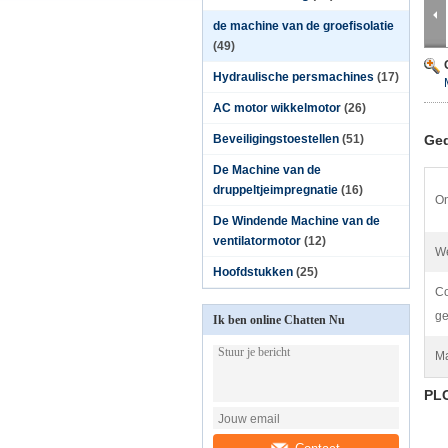
de machine van de groefisolatie
(49)
Hydraulische persmachines
(17)
AC motor wikkelmotor
(26)
Beveiligingstoestellen
(51)
Ged
De Machine van de
druppeltjeimpregnatie
(16)
On
De Windende Machine van de
ventilatormotor
(12)
We
Hoofdstukken
(25)
C
ge
Ik ben online Chatten Nu
Ma
PLC