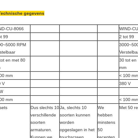
Technische gegevens
ND-CU-8066
WIND-CU
ot 99
2 tot 99
00~5000 RPM
3000~50
stelbaar
Verstelba
tot en met 80
30 tot en
m
mm
100 mm
< 100 m
0 V
380 V
kW
100 mm
< 100 m
sets
Dus slechts 10
Ja, slechts 10
We
Met 50 r
verschillende
soorten kunnen
hebben
soorten
worden
minstens
armaturen.
opgeslagen in het
50
Kunnen we
touchscreen
recepten