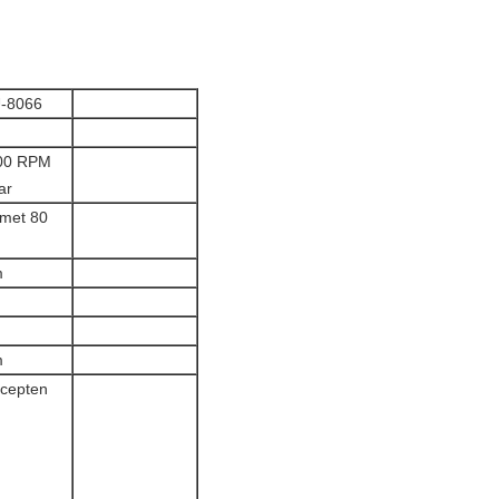
-8066
00 RPM
ar
 met 80
m
m
ecepten