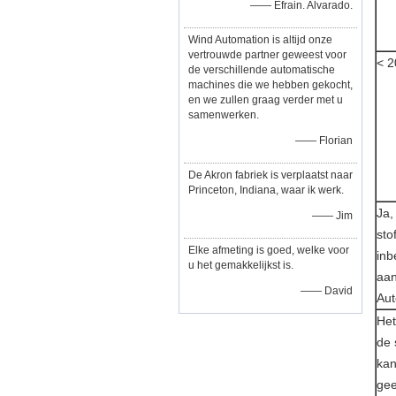
—— Efrain. Alvarado.
Wind Automation is altijd onze
vertrouwde partner geweest voor
< 
de verschillende automatische
machines die we hebben gekocht,
en we zullen graag verder met u
samenwerken.
—— Florian
De Akron fabriek is verplaatst naar
Princeton, Indiana, waar ik werk.
Ja,
—— Jim
sto
Elke afmeting is goed, welke voor
inb
u het gemakkelijkst is.
aa
—— David
Aut
Het
de 
kan
gee