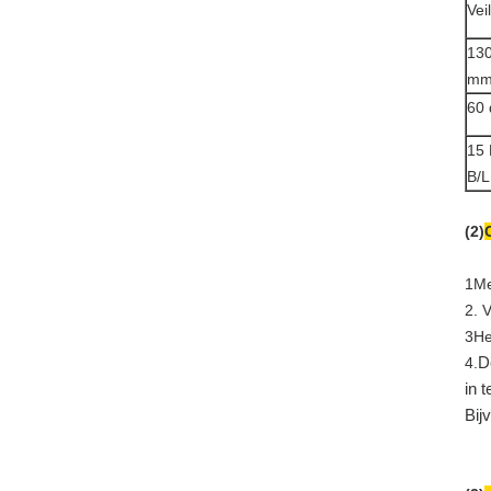
Vei
13
m
60
15
B/L
(2)
1Me
2. 
3He
4.
D
in t
Bij