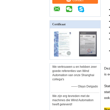
Contact
Certificaat
We vertrouwen u en hebben zeer
Dez
goede referenties van Wind
is 
Automation van onze Shanghai
collega's
Sta
—— Olayo Delgado
sta
We zijn erg tevreden met de
ook
machines die Wind Automation
heeft geleverd!
Sta