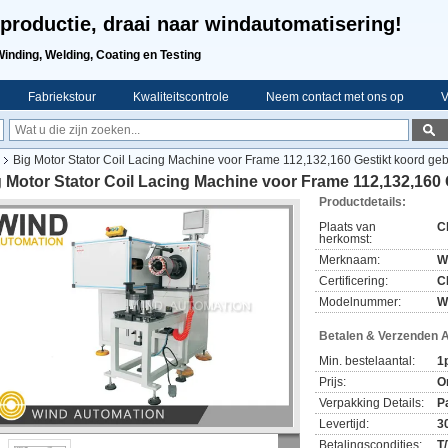
productie, draai naar windautomatisering!
Winding, Welding, Coating en Testing
Fabriekstour
Kwaliteitscontrole
Neem contact met ons op
V
Big Motor Stator Coil Lacing Machine voor Frame 112,132,160 Gestikt koord geb
 Motor Stator Coil Lacing Machine voor Frame 112,132,160 
Productdetails:
Plaats van
C
herkomst:
Merknaam:
W
Certificering:
C
Modelnummer:
W
Betalen & Verzenden 
Min. bestelaantal:
1
Prijs:
O
Verpakking Details:
P
Levertijd:
3
Betalingscondities:
T