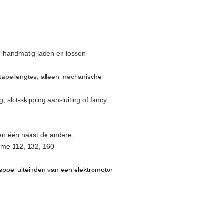
an handmatig laden en lossen
stapellengtes, alleen mechanische
g, slot-skipping aansluiting of fancy
len één naast de andere,
rame 112, 132, 160
 spoel uiteinden van een elektromotor