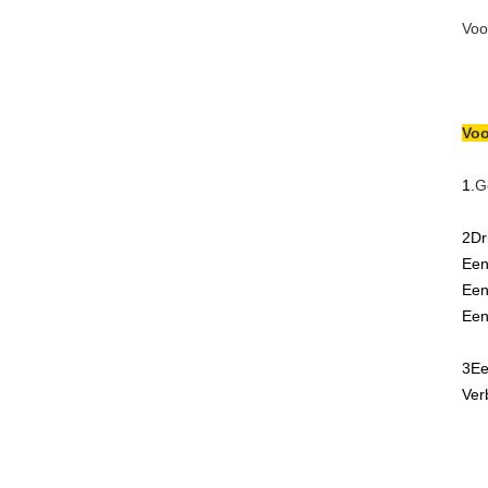
Voo
Voo
1.
G
2Dr
Een
Een
Een
3Ee
Ver