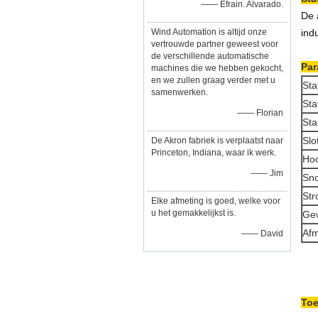
—— Efrain. Alvarado.
De 
Wind Automation is altijd onze
ind
vertrouwde partner geweest voor
de verschillende automatische
Par
machines die we hebben gekocht,
en we zullen graag verder met u
Sta
samenwerken.
Sta
—— Florian
Sta
Slo
De Akron fabriek is verplaatst naar
Princeton, Indiana, waar ik werk.
Hoo
—— Jim
Sno
Str
Elke afmeting is goed, welke voor
u het gemakkelijkst is.
Gew
Afm
—— David
Toe