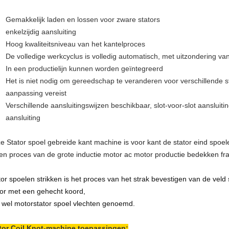
Gemakkelijk laden en lossen voor zware stators
enkelzijdig aansluiting
Hoog kwaliteitsniveau van het kantelproces
De volledige werkcyclus is volledig automatisch, met uitzondering v
In een productielijn kunnen worden geïntegreerd
Het is niet nodig om gereedschap te veranderen voor verschillende 
aanpassing vereist
Verschillende aansluitingswijzen beschikbaar, slot-voor-slot aansluitin
aansluiting
e Stator spoel gebreide kant machine is voor kant de stator eind spoe
een proces van de grote inductie motor ac motor productie bedekken f
tor spoelen strikken is het proces van het strak bevestigen van de veld
tor met een gehecht koord,
 wel motorstator spoel vlechten genoemd
.
tor Coil Knot-machine toepassingen: