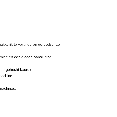
emakkelijk te veranderen gereedschap
ine en een gladde aansluiting.
t de gehecht koord)
machine
 machines,