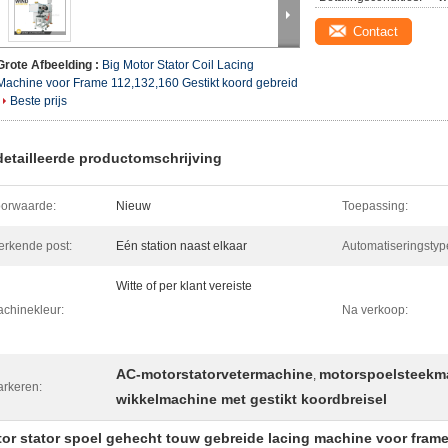
Contact
Grote Afbeelding :
Big Motor Stator Coil Lacing
Machine voor Frame 112,132,160 Gestikt koord gebreid
Beste prijs
etailleerde productomschrijving
orwaarde:
Nieuw
Toepassing:
rkende post:
Eén station naast elkaar
Automatiseringstyp
Witte of per klant vereiste
chinekleur:
Na verkoop:
AC-motorstatorvetermachine
motorspoelsteekma
,
rkeren:
wikkelmachine met gestikt koordbreisel
or stator spoel gehecht touw gebreide lacing machine voor fram