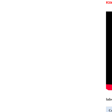
Kli
lab
Co