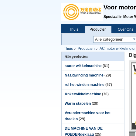
Voor motor
Speciaal in Motor 
Thuis
Producten
Over Ons
Thuis
Producten
AC motor wikkelmotor
Big
Alle producten
stator wikkelmachine
(61)
Naaldwinding machine
(29)
rol het winden machine
(57)
Ankerwikkelmachine
(30)
Warm stapelen
(28)
Verandermachine voor het
draaien
(29)
DE MACHINE VAN DE
POEDERdeklaag
(25)