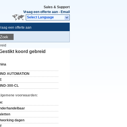
Sales & Support
Vraag een offerte aan
-
Email
Select Language
raag een offerte aan
Zoek
reid
Gestikt koord gebreid
hina
IND AUTOMATION
E
IND-300-CL
Algemene voorwaarden:
pc
nderhandelbaar
aletten
0working dagen
/T