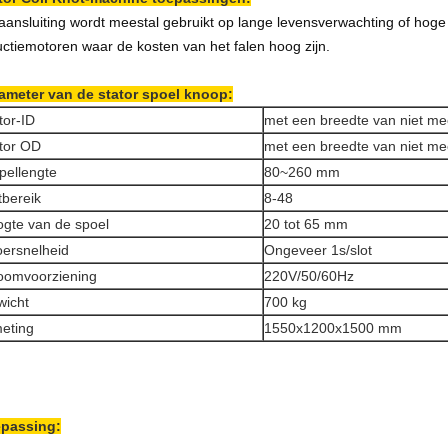
aansluiting wordt meestal gebruikt op lange levensverwachting of hoge
uctiemotoren waar de kosten van het falen hoog zijn.
ameter van de stator spoel knoop:
tor-ID
met een breedte van niet m
tor OD
met een breedte van niet m
pellengte
80~260 mm
tbereik
8-48
gte van de spoel
20 tot 65 mm
ersnelheid
Ongeveer 1s/slot
oomvoorziening
220V/50/60Hz
icht
700 kg
eting
1550x1200x1500 mm
passing: