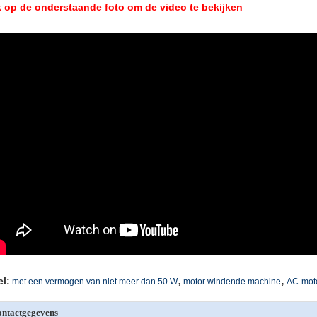
k op de onderstaande foto om de video te bekijken
,
,
el:
met een vermogen van niet meer dan 50 W
motor windende machine
AC-moto
ntactgegevens