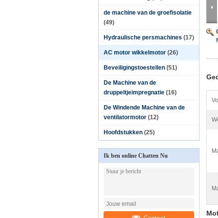
de machine van de groefisolatie
(49)
Hydraulische persmachines
(17)
AC motor wikkelmotor
(26)
Beveiligingstoestellen
(51)
Ged
De Machine van de
druppeltjeimpregnatie
(16)
Vo
De Windende Machine van de
ventilatormotor
(12)
We
Hoofdstukken
(25)
Ma
Ik ben online Chatten Nu
Ma
Mot