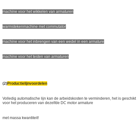
machine voor het wikkelen van armaturen
warmstekenmachine met commutator
machine voor het inbrengen van een wedel in een armature
machine voor het testen van armaturen
(2)
Productielijnvoordelen
Volledig automatische lijn kan de arbeidskosten te verminderen, het is geschikt
voor het produceren van dezelfde DC motor armature
met massa kwantiteit!