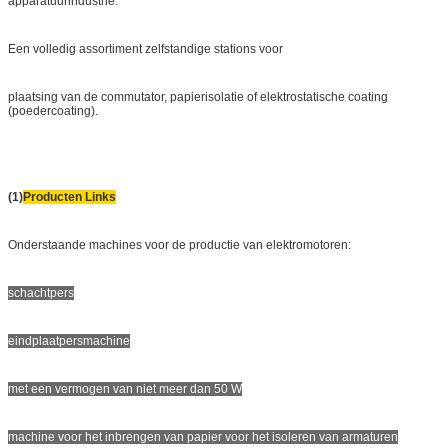
apparatuurindustrie.
Een volledig assortiment zelfstandige stations voor
plaatsing van de commutator, papierisolatie of elektrostatische coating
(poedercoating).
(1)
Producten Links
Onderstaande machines voor de productie van elektromotoren:
schachtpers
eindplaatpersmachine
met een vermogen van niet meer dan 50 W
machine voor het inbrengen van papier voor het isoleren van armaturen