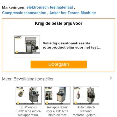
elektronisch testmateriaal
Markeringen:
,
Compressie testmachine
Anker het Testen Machine
,
Krijg de beste prijs voor
Volledig geautomatiseerde
rotorproductielijn voor het testen
van armaturen
Doorgaan
Beveiligingstoestellen
Meer
mature-
BLDC-motor
Testapparatuur
Automatisch
Testappa
aratuur
Elektrische motor-
voor elektrische
startend
voor het 
or tijdens
testapparatuur
motoren met
motorbeugelproefapparaat
va