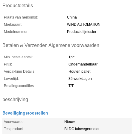
Productdetails
Plaats van herkomst:
China
Merknaam:
WIND AUTOMATION
Modelnummer:
Productielijntester
Betalen & Verzenden Algemene voorwaarden
Min. bestelaantal:
1pc
Prijs:
Onderhandelbaar
Verpakking Details:
Houten pallet
Levertijd:
35 werkdagen
Betalingscondities:
T/T
beschrijving
Beveiligingstoestellen
Voorwaarde:
Nieuw
Testproduct:
BLDC tuinvegermotor