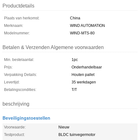
Productdetails
Plaats van herkomst:
China
Merknaam:
WIND AUTOMATION
Modelnummer:
WIND-MTS-80
Betalen & Verzenden Algemene voorwaarden
Min. bestelaantal:
1pc
Prijs:
Onderhandelbaar
Verpakking Details:
Houten pallet
Levertijd:
35 werkdagen
Betalingscondities:
T/T
beschrijving
Beveiligingstoestellen
Voorwaarde:
Nieuw
Testproduct:
BLDC tuinvegermotor