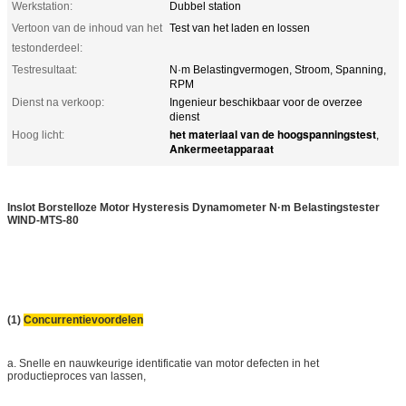
Werkstation:
Dubbel station
Vertoon van de inhoud van het
Test van het laden en lossen
testonderdeel:
Testresultaat:
N·m Belastingvermogen, Stroom, Spanning,
RPM
Dienst na verkoop:
Ingenieur beschikbaar voor de overzee
dienst
het materiaal van de hoogspanningstest
Hoog licht:
,
Ankermeetapparaat
Inslot Borstelloze Motor Hysteresis Dynamometer N·m Belastingstester
WIND-MTS-80
(1)
Concurrentievoordelen
a. Snelle en nauwkeurige identificatie van motor defecten in het
productieproces van lassen,