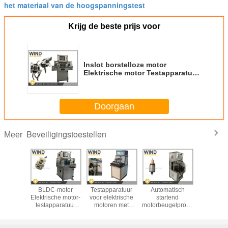
het materiaal van de hoogspanningstest
Krijg de beste prijs voor
Inslot borstelloze motor
Elektrische motor Testapparatuur
Hysteresidynamometer N·m Load
Tester
Doorgaan
Beveiligingstoestellen
Meer
mature-
BLDC-motor
Testapparatuur
Automatisch
Testappa
aratuur
Elektrische motor-
voor elektrische
startend
voor het 
or tijdens
testapparatuur
motoren met
motorbeugelproefapparaat
va
station
Hysteresedynamometer
gepoetste
voor gletsjes
motorarm
ATS-02
Stroomspanning
gelijkstroommotor
onder de 36
van beste