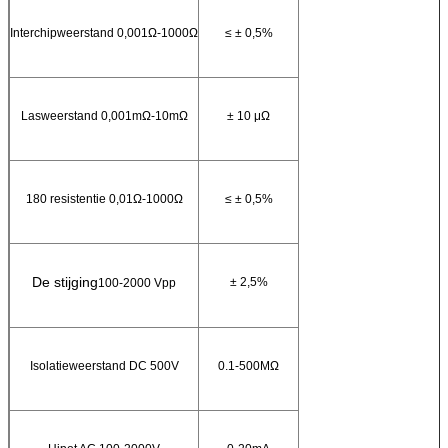
Interchipweerstand 0,001Ω-1000Ω
≤ ± 0,5%
Lasweerstand 0,001mΩ-10mΩ
± 10 μΩ
180 resistentie 0,01Ω-1000Ω
≤ ± 0,5%
De stijging
± 2,5%
100-2000 Vpp
Isolatieweerstand DC 500V
0.1-500MΩ