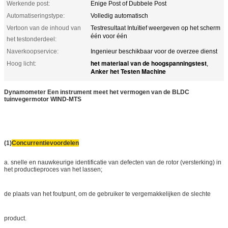
Werkende post:
Enige Post of Dubbele Post
Automatiseringstype:
Volledig automatisch
Vertoon van de inhoud van
Testresultaat Intuïtief weergeven op het scherm
één voor één
het testonderdeel:
Naverkoopservice:
Ingenieur beschikbaar voor de overzee dienst
het materiaal van de hoogspanningstest
Hoog licht:
,
Anker het Testen Machine
Dynamometer Een instrument meet het vermogen van de BLDC
tuinvegermotor WIND-MTS
(1)
Concurrentievoordelen
a. snelle en nauwkeurige identificatie van defecten van de rotor (versterking) in
het productieproces van het lassen;
de plaats van het foutpunt, om de gebruiker te vergemakkelijken de slechte
product.