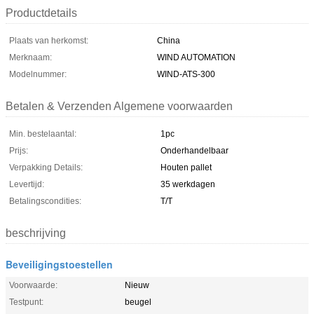
Productdetails
Plaats van herkomst:
China
Merknaam:
WIND AUTOMATION
Modelnummer:
WIND-ATS-300
Betalen & Verzenden Algemene voorwaarden
Min. bestelaantal:
1pc
Prijs:
Onderhandelbaar
Verpakking Details:
Houten pallet
Levertijd:
35 werkdagen
Betalingscondities:
T/T
beschrijving
Beveiligingstoestellen
Voorwaarde:
Nieuw
Testpunt:
beugel