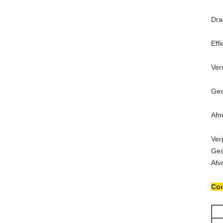
Dra
Effi
Ver
Gew
Afm
Ver
Ges
Afv
Con