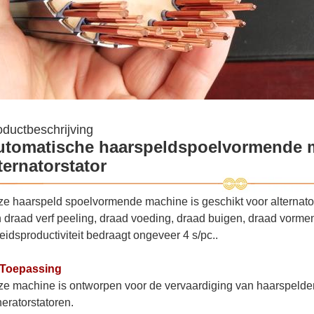
oductbeschrijving
utomatische haarspeldspoelvormende 
ternatorstator
e haarspeld spoelvormende machine is geschikt voor alternator
 draad verf peeling, draad voeding, draad buigen, draad vorm
eidsproductiviteit bedraagt ongeveer 4 s/pc..
 Toepassing
e machine is ontworpen voor de vervaardiging van haarspelden 
eratorstatoren.