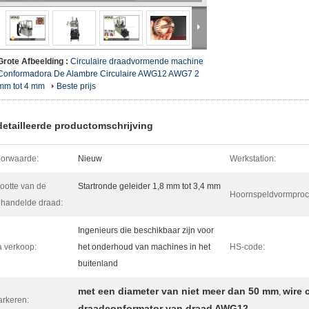
Grote Afbeelding :
Circulaire draadvormende machine
Conformadora De Alambre Circulaire AWG12 AWG7 2
mm tot 4 mm
Beste prijs
etailleerde productomschrijving
orwaarde:
Nieuw
Werkstation:
ootte van de
Startronde geleider 1,8 mm tot 3,4 mm
Hoornspeldvormproc
handelde draad:
Ingenieurs die beschikbaar zijn voor
 verkoop:
het onderhoud van machines in het
HS-code:
buitenland
met een diameter van niet meer dan 50 mm
wire
,
rkeren:
draadconformator van draad AWG12