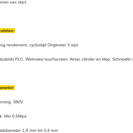
oren van start.
rdelen:
og rendement, cyclustijd Ongeveer 3 s/pc
tsubishi PLC, Weinview touchscreen, Airtac cilinder en klep, Schneide
ameter:
nning: 380V
k: Min 0,5Mpa
addiameter 1,8 mm tot 3,4 mm