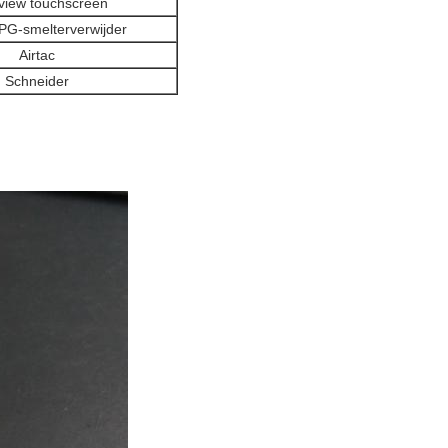
view touchscreen
PG-smelterverwijder
Airtac
Schneider