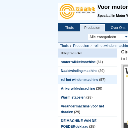
Voor motor
Speciaal in Motor 
Thuis
Producten
Over Ons
Thuis
Producten
rol het winden machi
Ci
Alle producten
to
stator wikkelmachine
(61)
Naaldwinding machine
(29)
rol het winden machine
(57)
Ankerwikkelmachine
(30)
Warm stapelen
(28)
Verandermachine voor het
draaien
(29)
DE MACHINE VAN DE
POEDERdeklaag
(25)