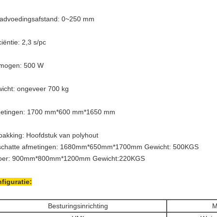
advoedingsafstand: 0~250 mm
ciëntie: 2,3 s/pc
mogen: 500 W
icht: ongeveer 700 kg
etingen: 1700 mm*600 mm*1650 mm
pakking:
Hoofdstuk van polyhout
chatte afmetingen: 1680mm*650mm*1700mm Gewicht: 500KGS
oer: 900mm*800mm*1200mm Gewicht:220KGS
figuratie:
Besturingsinrichting
M