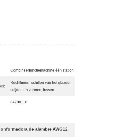
Combineerfunctiemachine één station
Rechtlijnen, schillen van het glazuur,
es:
snijden en vormen, lossen
84798110
 conformadora de alambre AWG12
,