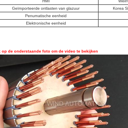
HMI
Wein
Geïmporteerde ontlasten van glazuur
Korea S
Penumatische eenheid
Elektronische eenheid
k op de onderstaande foto om de video te bekijken