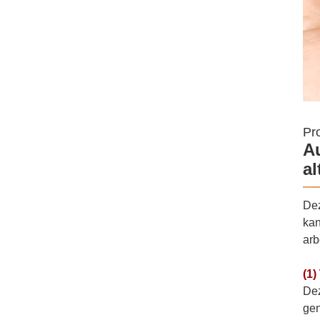
Pr
A
al
Dez
kan
arb
(1)
Dez
gen