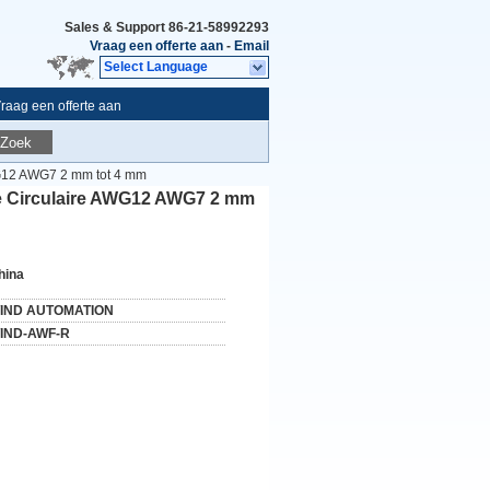
Sales & Support
86-21-58992293
Vraag een offerte aan
-
Email
Select Language
raag een offerte aan
Zoek
G12 AWG7 2 mm tot 4 mm
e Circulaire AWG12 AWG7 2 mm
hina
IND AUTOMATION
IND-AWF-R