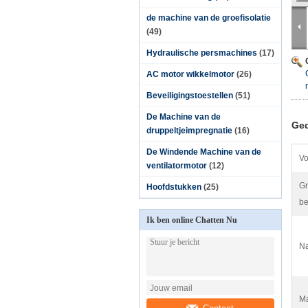
de machine van de groefisolatie
(49)
Hydraulische persmachines
(17)
AC motor wikkelmotor
(26)
Beveiligingstoestellen
(51)
De Machine van de
Ged
druppeltjeimpregnatie
(16)
De Windende Machine van de
Vo
ventilatormotor
(12)
Gr
Hoofdstukken
(25)
be
Ik ben online Chatten Nu
Na
Ma