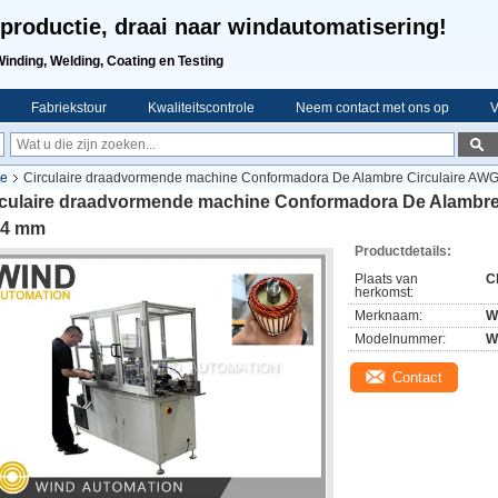
productie, draai naar windautomatisering!
Winding, Welding, Coating en Testing
Fabriekstour
Kwaliteitscontrole
Neem contact met ons op
V
ne
Circulaire draadvormende machine Conformadora De Alambre Circulaire AW
rculaire draadvormende machine Conformadora De Alambr
t 4 mm
Productdetails:
Plaats van
C
herkomst:
Merknaam:
W
Modelnummer:
W
Contact