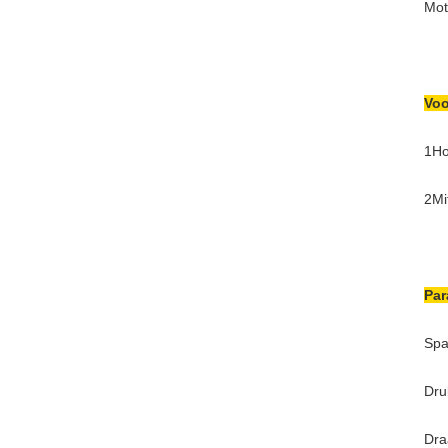
Mot
Voo
1Ho
2Mi
Par
Spa
Dru
Dra