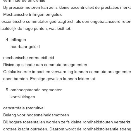
verminderde efficiëntie
Bij precisie-motoren kan zelfs kleine excentriciteit de prestaties mer
Mechanische trillingen en geluid
 excentrische commutator gedraagt zich als een ongebalanceerd roter
haaldelijk de hoge punten, wat leidt tot:
trillingen
hoorbaar geluid
mechanische vermoeidheid
Risico op schade aan commutatorsegmenten
Gelokaliseerde impact en verwarming kunnen commutatorsegmenten (
doen barsten. Ernstige gevallen kunnen leiden tot:
omhoogstaande segmenten
kortsluitingen
catastrofale rotoruitval
Belang voor hogesnelheidsmotoren
Bij hogere toerentallen worden zelfs kleine rondheidsfouten versterk
grotere kracht optreden. Daarom wordt de rondheidstolerantie streng