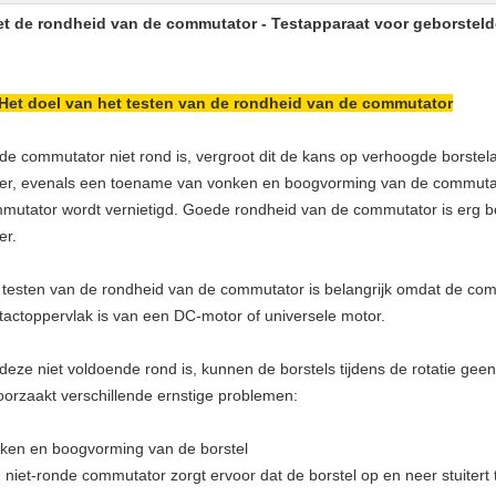
t de rondheid van de commutator - Testapparaat voor geborste
Het doel van het testen van de rondheid van de commutator
 de commutator niet rond is, vergroot dit de kans op verhoogde borst
er, evenals een toename van vonken en boogvorming van de commutat
mutator wordt vernietigd. Goede rondheid van de commutator is erg bel
er.
 testen van de rondheid van de commutator is belangrijk omdat de comm
tactoppervlak is van een DC-motor of universele motor.
 deze niet voldoende rond is, kunnen de borstels tijdens de rotatie geen
oorzaakt verschillende ernstige problemen:
ken en boogvorming van de borstel
 niet-ronde commutator zorgt ervoor dat de borstel op en neer stuitert t