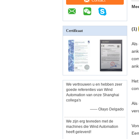
Contact
Mee
(1)
Certificaat
Als
ank
com
ank
Het
We vertrouwen u en hebben zeer
con
goede referenties van Wind
Automation van onze Shanghai
collega's
Als
—— Olayo Delgado
ver
We zijn erg tevreden met de
Von
machines die Wind Automation
heeft geleverd!
Een