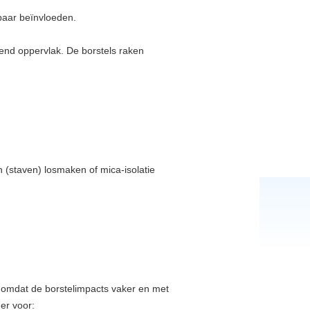
kbaar beïnvloeden.
end oppervlak. De borstels raken
staven) losmaken of mica-isolatie
t omdat de borstelimpacts vaker en met
er voor: