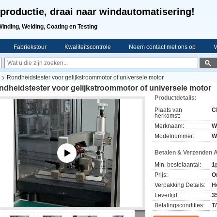
productie, draai naar windautomatisering!
Winding, Welding, Coating en Testing
Fabriekstour
Kwaliteitscontrole
Neem contact met ons op
V
Rondheidstester voor gelijkstroommotor of universele motor
dheidstester voor gelijkstroommotor of universele motor
Productdetails:
Plaats van
C
herkomst:
Merknaam:
W
Modelnummer:
W
Betalen & Verzenden 
Min. bestelaantal:
1
Prijs:
O
Verpakking Details:
H
Levertijd:
3
Betalingscondities:
T