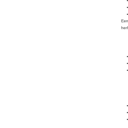
Een
her