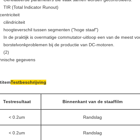
TIR (Total Indicator Runout)
entriciteit
cilindriciteit
hoogteverschil tussen segmenten ("hoge staaf")
In de praktijk is overmatige commutator-uitloop een van de meest 
borstelvonkproblemen bij de productie van DC-motoren.
(2)
hnische gegevens
titem
Testbeschrijving
Testresultaat
Binnenkant van de staaffilm
< 0.2um
Randslag
< 0.2um
Randslag