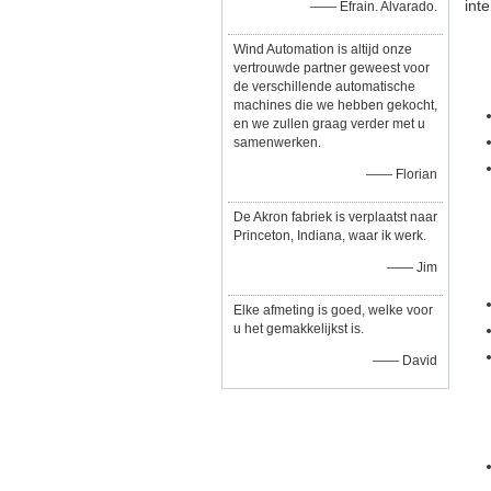
int
—— Efrain. Alvarado.
Wind Automation is altijd onze
vertrouwde partner geweest voor
de verschillende automatische
machines die we hebben gekocht,
en we zullen graag verder met u
samenwerken.
—— Florian
De Akron fabriek is verplaatst naar
Princeton, Indiana, waar ik werk.
—— Jim
Elke afmeting is goed, welke voor
u het gemakkelijkst is.
—— David