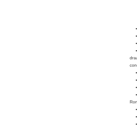
draa
con
Ron