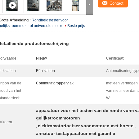
Contact
Grote Afbeelding :
Rondheidstester voor
gelijkstroommotor of universele motor
Beste prijs
etailleerde productomschrijving
orwaarde:
Nieuw
Certificaat:
rkstation:
Eén station
Automatiseringstyp
rtoon van de
Commutatoroppervlak
met een vermogen
houd van het
van niet meer dan 
stonderdeel:
W:
apparatuur voor het testen van de ronde vorm v
gelijkstroommotoren
rkeren:
elektromotortoetser voor motoren met borstel
,
,
armatuur testapparatuur met garantie