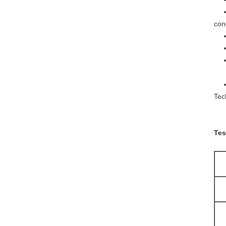
conc
Tec
Tes