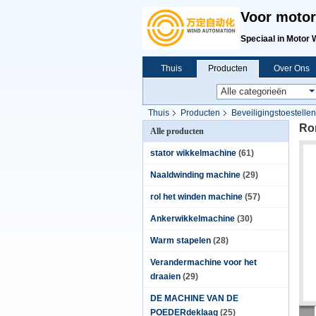
Voor motor
Speciaal in Motor 
Thuis
Producten
Over Ons
Thuis
Producten
Beveiligingstoestellen
Ron
Alle producten
stator wikkelmachine
(61)
Naaldwinding machine
(29)
rol het winden machine
(57)
Ankerwikkelmachine
(30)
Warm stapelen
(28)
Verandermachine voor het
draaien
(29)
DE MACHINE VAN DE
POEDERdeklaag
(25)