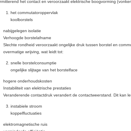
ermitterend het contact en veroorzaakt elektrische boogvorming (vonke
het commutatoroppervlak
koolborstels
nabijgelegen isolatie
Verhoogde borstelafname
Slechte rondheid veroorzaakt ongelijke druk tussen borstel en com
overmatige wrijving, wat leidt tot:
snelle borstelconsumptie
ongelijke slijtage van het borstelface
hogere onderhoudskosten
Instabiliteit van elektrische prestaties
Veranderende contactdruk verandert de contactweerstand. Dit kan lei
instabiele stroom
koppelfluctuaties
elektromagnetische ruis