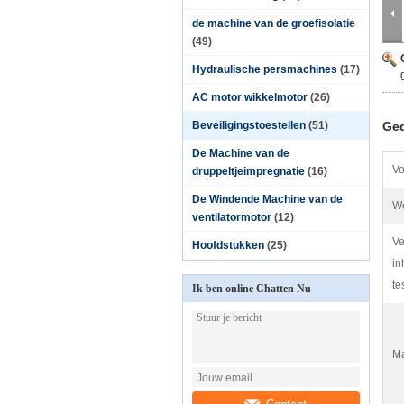
de machine van de groefisolatie
(49)
Hydraulische persmachines
(17)
AC motor wikkelmotor
(26)
Beveiligingstoestellen
(51)
Ged
De Machine van de
Vo
druppeltjeimpregnatie
(16)
De Windende Machine van de
We
ventilatormotor
(12)
Ve
Hoofdstukken
(25)
in
te
Ik ben online Chatten Nu
Ma