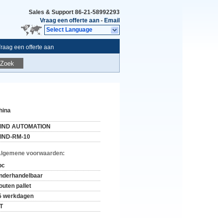
Sales & Support
86-21-58992293
Vraag een offerte aan
-
Email
Select Language
raag een offerte aan
Zoek
hina
IND AUTOMATION
IND-RM-10
Algemene voorwaarden:
pc
nderhandelbaar
outen pallet
5 werkdagen
/T