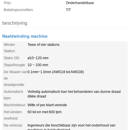
Prijs:
Onderhandelbaar
Betalingscondities:
T/T
beschrijving
Naaldwinding machine
Winder
Twee of vier stations
Station:
Stator OD:
ø10~120 mm
Stapelhoogte:
10 ~ 100 mm
De Waaier van
0.1mm~1.0mm (AWG18 tot AWG38)
de
draadgrootte:
Automatisch
Volledig automatisch kan het behandelen van dunne draad
dikke draad
type:
Machinekleur:
Witte of per klant vereiste
Het winden
60 tot en met 600 tpm
snelheid:
Na verkoop:
Ingenieurs die beschikbaar zijn voor het onderhoud van
machines in het buitenland