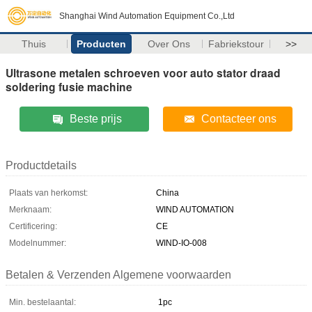
Shanghai Wind Automation Equipment Co.,Ltd
Thuis
Producten
Over Ons
Fabriekstour
>>
Ultrasone metalen schroeven voor auto stator draad
soldering fusie machine
Beste prijs
Contacteer ons
Productdetails
Plaats van herkomst:
China
Merknaam:
WIND AUTOMATION
Certificering:
CE
Modelnummer:
WIND-IO-008
Betalen & Verzenden Algemene voorwaarden
Min. bestelaantal:
1pc