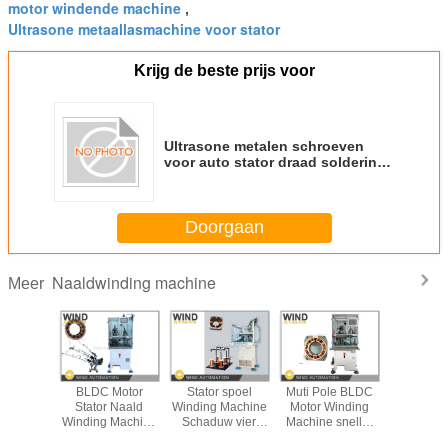
motor windende machine
,
Ultrasone metaallasmachine voor stator
Krijg de beste prijs voor
Ultrasone metalen schroeven
voor auto stator draad soldering
fusie machine
Doorgaan
Naaldwinding machine
Meer
s Naald
BLDC Motor
Stator spoel
Muti Pole BLDC
Hoe een
 Machine
Stator Naald
Winding Machine
Motor Winding
motor me
Motor
Winding Machine
Schaduw vier
Machine sneller
naaldwiel
 1.13mm
Cam Design 3
polen
dan drie koppen
voor re