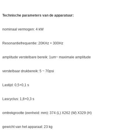
Technische parameters van de apparatuur:
nominaal vermogen: 4 kW
Resonantiefrequentie: 20KHz + 300Hz
amplitude verstelbare bereik: 1um~ maximale amplitude
verstelbaar drukbereik: 5 ~ 70psi
Lastijd: 0,5+0,1 s
Lascyclus: 1,8+0,3 s
omtrekgrootte (eenheid: mm): 374 (L) X262 (W) X329 (H)
gewicht van het apparaat: 23 kg