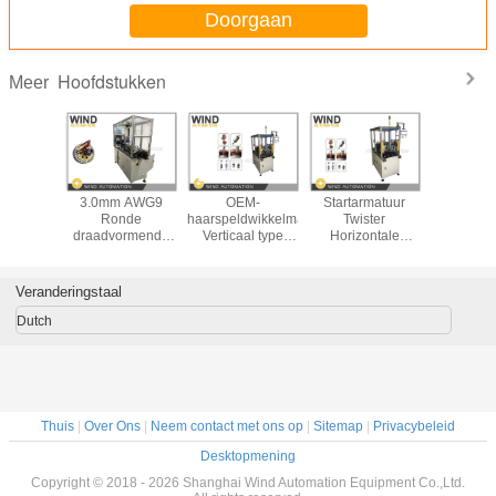
Doorgaan
Hoofdstukken
Meer
industrie
3.0mm AWG9
OEM-
Startarmatuur
TIG-sw
aarspeld
Ronde
haarspeldwikkelmachine
Twister
haars
eling
draadvormende
Verticaal type
Horizontale
wikkelm
hine
machine voor de
Armature Head
geleider kop
commutator
oekige
vervaardiging van
Twisting Machine
buigmachine
machine g
orming
startarmaturen
octrooi
Veranderingstaal
Dutch
Thuis
|
Over Ons
|
Neem contact met ons op
|
Sitemap
|
Privacybeleid
Desktopmening
Copyright © 2018 - 2026 Shanghai Wind Automation Equipment Co.,Ltd.