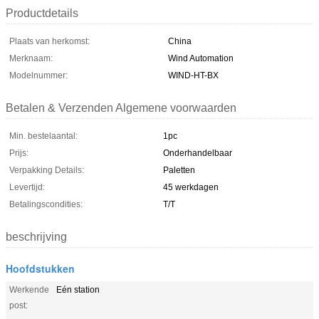
Productdetails
Plaats van herkomst:
China
Merknaam:
Wind Automation
Modelnummer:
WIND-HT-BX
Betalen & Verzenden Algemene voorwaarden
Min. bestelaantal:
1pc
Prijs:
Onderhandelbaar
Verpakking Details:
Paletten
Levertijd:
45 werkdagen
Betalingscondities:
T/T
beschrijving
Hoofdstukken
Werkende
Eén station
post: