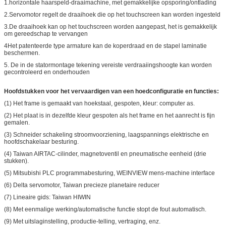
1.horizontale haarspeld-draaimachine, met gemakkelijke opsporing/ontlading
2.Servomotor regelt de draaihoek die op het touchscreen kan worden ingesteld
3.De draaihoek kan op het touchscreen worden aangepast, het is gemakkelijk
om gereedschap te vervangen
4Het patenteerde type armature kan de koperdraad en de stapel laminatie
beschermen.
5. De in de statormontage tekening vereiste verdraaiingshoogte kan worden
gecontroleerd en onderhouden
Hoofdstukken voor het vervaardigen van een hoed
configuratie en functies:
(1) Het frame is gemaakt van hoekstaal, gespoten, kleur: computer as.
(2) Het plaat is in dezelfde kleur gespoten als het frame en het aanrecht is fijn
gemalen.
(3) Schneider schakeling stroomvoorziening, laagspannings elektrische en
hoofdschakelaar besturing.
(4) Taiwan AIRTAC-cilinder, magnetoventil en pneumatische eenheid (drie
stukken).
(5) Mitsubishi PLC programmabesturing, WEINVIEW mens-machine interface
(6) Delta servomotor, Taiwan precieze planetaire reducer
(7) Lineaire gids: Taiwan HIWIN
(8) Met eenmalige werking/automatische functie stopt de fout automatisch.
(9) Met uitslaginstelling, productie-telling, vertraging, enz.