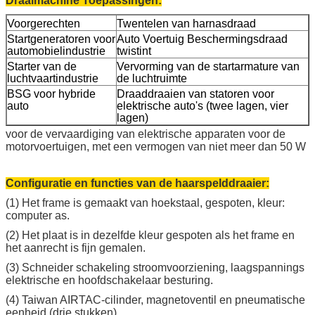
Draaimachine Toepassingen:
Voorgerechten
Twentelen van harnasdraad
Startgeneratoren voor
Auto Voertuig Beschermingsdraad
automobielindustrie
twistint
Starter van de
Vervorming van de startarmature van
luchtvaartindustrie
de luchtruimte
BSG voor hybride
Draaddraaien van statoren voor
auto
elektrische auto's (twee lagen, vier
lagen)
voor de vervaardiging van elektrische apparaten voor de
motorvoertuigen, met een vermogen van niet meer dan 50 W
Configuratie en functies van de haarspelddraaier:
(1) Het frame is gemaakt van hoekstaal, gespoten, kleur:
computer as.
(2) Het plaat is in dezelfde kleur gespoten als het frame en
het aanrecht is fijn gemalen.
(3) Schneider schakeling stroomvoorziening, laagspannings
elektrische en hoofdschakelaar besturing.
(4) Taiwan AIRTAC-cilinder, magnetoventil en pneumatische
eenheid (drie stukken).