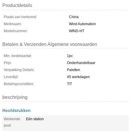
Productdetails
Plaats van herkomst:
China
Merknaam:
Wind Automation
Modelnummer:
WIND-HT
Betalen & Verzenden Algemene voorwaarden
Min. bestelaantal:
1pc
Prijs:
Onderhandelbaar
Verpakking Details:
Paletten
Levertijd:
45 werkdagen
Betalingscondities:
T/T
beschrijving
Hoofdstukken
Werkende
Eén station
post: