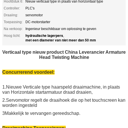
Hoofdstuk 6:
Nieuw verticaal type in plaats van horizontaal type
Controller:
PLC's
Draaiing:
servomotor
Toepassing:
DC-motorstarter
Na verkoop:
Ingenieur beschikbaar om oplossing te geven
hydraulische lagerpers
Hoog licht:
,
met een diameter van niet meer dan 50 mm
Verticaal type nieuw product China Leverancier Armature
Head Twisting Machine
Concurrerend voordeel:
1.Nieuwe Verticale type haarspeld draaimachine, in plaats
van Horizontale startarmatuur draad draaien,
2.Servomotor regelt de draaihoek die op het touchscreen kan
worden ingesteld
3Makkelijk te vervangen gereedschap.