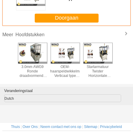
Twisting Machine
Doorgaan
Hoofdstukken
Meer
industrie
3.0mm AWG9
OEM-
Startarmatuur
TIG-sw
aarspeld
Ronde
haarspeldwikkelmachine
Twister
haars
eling
draadvormende
Verticaal type
Horizontale
wikkelm
hine
machine voor de
Armature Head
geleider kop
commutator
oekige
vervaardiging van
Twisting Machine
buigmachine
machine g
orming
startarmaturen
octrooi
Veranderingstaal
Dutch
Thuis
|
Over Ons
|
Neem contact met ons op
|
Sitemap
|
Privacybeleid