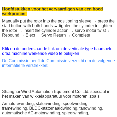
Hoofdstukken voor het vervaardigen van een hoed
werkproces:
Manually put the rotor into the positioning sleeve → press the
start button with both hands → tighten the cylinder to tighten
the rotor → insert the cylinder action → servo motor twist→
Rebound → Eject → Servo Return → Complete
Klik op de onderstaande link om de verticale type haarspeld
draaimachine werkende video te bekijken
De Commissie heeft de Commissie verzocht om de volgende
informatie te verstrekken:
Shanghai Wind Automation Equipment Co.,Ltd. speciaal in
het maken van wikkelapparatuur voor motoren, zoals
Armaturewinding, statorwinding, spoelwinding,
framewinding, BLDC-statornaaldwinding, tandwinding,
automatische AC-motorwinding, spleetwinding,