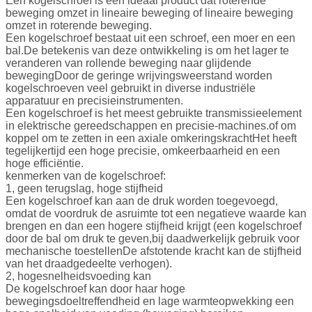
Een kogelschroef is een ideaal product dat roterende
beweging omzet in lineaire beweging of lineaire beweging
omzet in roterende beweging.
Een kogelschroef bestaat uit een schroef, een moer en een
bal.De betekenis van deze ontwikkeling is om het lager te
veranderen van rollende beweging naar glijdende
bewegingDoor de geringe wrijvingsweerstand worden
kogelschroeven veel gebruikt in diverse industriële
apparatuur en precisieinstrumenten.
Een kogelschroef is het meest gebruikte transmissieelement
in elektrische gereedschappen en precisie-machines.of om
koppel om te zetten in een axiale omkeringskrachtHet heeft
tegelijkertijd een hoge precisie, omkeerbaarheid en een
hoge efficiëntie.
kenmerken van de kogelschroef:
1, geen terugslag, hoge stijfheid
Een kogelschroef kan aan de druk worden toegevoegd,
omdat de voordruk de asruimte tot een negatieve waarde kan
brengen en dan een hogere stijfheid krijgt (een kogelschroef
door de bal om druk te geven,bij daadwerkelijk gebruik voor
mechanische toestellenDe afstotende kracht kan de stijfheid
van het draadgedeelte verhogen).
2, hogesnelheidsvoeding kan
De kogelschroef kan door haar hoge
bewegingsdoeltreffendheid en lage warmteopwekking een