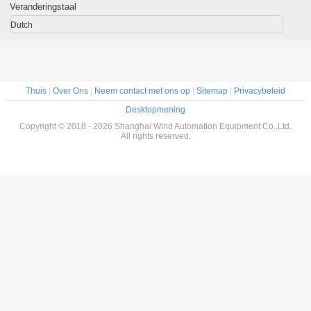
rnator
stator
Tool 
Veranderingstaal
Dutch
Thuis
|
Over Ons
|
Neem contact met ons op
|
Sitemap
|
Privacybeleid
Desktopmening
Copyright © 2018 - 2026 Shanghai Wind Automation Equipment Co.,Ltd.
All rights reserved.