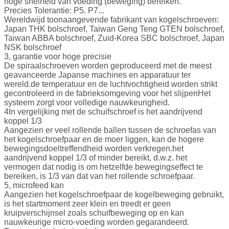
hoge snelheid van voeding (beweging) bereiken.
Precies Tolerantie: P5. P7...
Wereldwijd toonaangevende fabrikant van kogelschroeven:
Japan THK bolschroef, Taiwan Geng Teng GTEN bolschroef,
Taiwan ABBA bolschroef, Zuid-Korea SBC bolschroef, Japan
NSK bolschroef
3, garantie voor hoge precisie
De spiraalschroeven worden geproduceerd met de meest
geavanceerde Japanse machines en apparatuur ter
wereld.de temperatuur en de luchtvochtigheid worden strikt
gecontroleerd in de fabrieksomgeving voor het slijpenHet
systeem zorgt voor volledige nauwkeurigheid.
4In vergelijking met de schuifschroef is het aandrijvend
koppel 1/3
Aangezien er veel rollende ballen tussen de schroefas van
het kogelschroefpaar en de moer liggen, kan de hogere
bewegingsdoeltreffendheid worden verkregen.het
aandrijvend koppel 1/3 of minder bereikt, d.w.z. het
vermogen dat nodig is om hetzelfde bewegingseffect te
bereiken, is 1/3 van dat van het rollende schroefpaar.
5, microfeed kan
Aangezien het kogelschroefpaar de kogelbeweging gebruikt,
is het startmoment zeer klein en treedt er geen
kruipverschijnsel zoals schuifbeweging op en kan
nauwkeurige micro-voeding worden gegarandeerd.