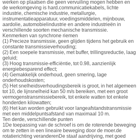
werken op plaatsen die geen vervuiling mogen hebben en
de werkomgeving is hard.communicatiekabels, lichte
industrie, chemische industrie, metallurgie,
instrumentatieapparatuur, voedingsmiddelen, mijnbouw,
aardolie, automobielindustrie en andere industrieën in
verschillende soorten mechanische transmissie.
Kenmerken van synchrone riemen
(1) Precieze transmissie, geen glijden tijdens het gebruik en
constante transmissieverhouding;
(2) Een soepele transmissie, met buffer, trillingsreductie, laag
geluid;
(3) Hoog transmissie-efficiëntie, tot 0.98, aanzienlijk
energiebesparend effect;
(4) Gemakkelijk onderhoud, geen smering, lage
onderhoudskosten;
(5) Het snelheidsverhoudingsbereik is groot, in het algemeen
tot 10, de lijnsnelheid kan 50 m/s bereiken, met een groot
vermogenstransmissiebereik, tot enkele watten tot enkele
honderden kilowatten;
(6) Het kan worden gebruikt voor langeafstandstransmissie
met een middelpuntsafstand van maximaal 10 m.
Ten derde, verschillende punten
1De toepassing van de schroef is om de roterende beweging
om te zetten in een lineaire beweging door de moer.de
rotatierichting veranderenDe staaf aandrijving, met goed