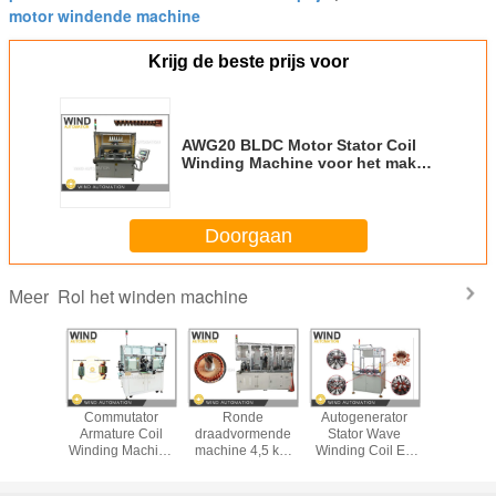
motor windende machine
Krijg de beste prijs voor
AWG20 BLDC Motor Stator Coil
Winding Machine voor het maken
van 9Slots12Slots Lineaire Naald
Winder In Automotive
Doorgaan
Rol het winden machine
Meer
enerator
Magnetisch veld
1.8mm AWG13
Lineaire wikkeling
Commu
or Wave
van één station
Big Copper Wire
600 RPM rechte
Armatur
g Coil En
Wikkelmachine
Coil Winding
laminatie voor
Winding
Inserter
Machine voor
BLDC PMSM en
Voor sto
ne Voor
borstelloze motor
EV-motoren
Hamers