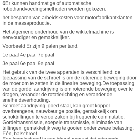
6Er kunnen handmatige of automatische
robothandvoedingsmethoden worden gekozen.
het besparen van arbeidskosten voor motorfabrikantklanten
in de massaproductie.
Het algemene onderhoud van de wikkelmachine is
eenvoudiger en gemakkelijker.
Voorbeeld Er zijn 9 palen per tand.
1e paal 4e paal 7e paal
3e paal 6e paal 9e paal
Het gebruik van de twee apparaten is verschillend: de
toepassing van de schroef is om de roterende beweging door
de moer om te zetten in de lineaire beweging.De toepassing
van de gordel aandrijving is om roterende beweging over te
dragen, verander de rotatierichting en verander de
snelheidsverhouding.
Schroef aandrijving, goed staal, kan groot koppel
overbrengen
e, nauwkeurige positie, gemakkelijk om
schoktrillingen te veroorzaken bij frequente commutatie.
Gordeltransmissie, soepele transmissie, eliminatie van
trillingen, gemakkelijk weg te gooien onder zware belasting.
Eén, balschroef.