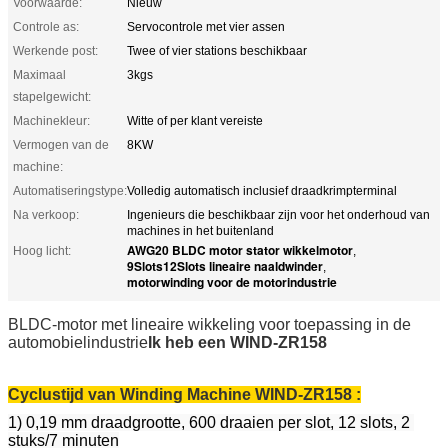
Voorwaarde:
Nieuw
Controle as:
Servocontrole met vier assen
Werkende post:
Twee of vier stations beschikbaar
Maximaal
3kgs
stapelgewicht:
Machinekleur:
Witte of per klant vereiste
Vermogen van de
8KW
machine:
Automatiseringstype:
Volledig automatisch inclusief draadkrimpterminal
Na verkoop:
Ingenieurs die beschikbaar zijn voor het onderhoud van
machines in het buitenland
AWG20 BLDC motor stator wikkelmotor
Hoog licht:
,
9Slots12Slots lineaire naaldwinder
,
motorwinding voor de motorindustrie
BLDC-motor met lineaire wikkeling voor toepassing in de
automobielindustrie
Ik heb een WIND-ZR158
Cyclustijd van Winding Machine WIND-ZR158
:
1) 0,19 mm draadgrootte, 600 draaien per slot, 12 slots, 2 
stuks/7 minuten