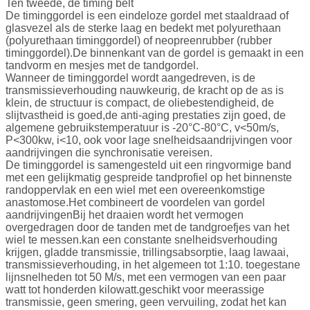
Ten tweede, de timing belt
De timinggordel is een eindeloze gordel met staaldraad of
glasvezel als de sterke laag en bedekt met polyurethaan
(polyurethaan timinggordel) of neopreenrubber (rubber
timinggordel).De binnenkant van de gordel is gemaakt in een
tandvorm en mesjes met de tandgordel.
Wanneer de timinggordel wordt aangedreven, is de
transmissieverhouding nauwkeurig, de kracht op de as is
klein, de structuur is compact, de oliebestendigheid, de
slijtvastheid is goed,de anti-aging prestaties zijn goed, de
algemene gebruikstemperatuur is -20°C-80°C, v<50m/s,
P<300kw, i<10, ook voor lage snelheidsaandrijvingen voor
aandrijvingen die synchronisatie vereisen.
De timinggordel is samengesteld uit een ringvormige band
met een gelijkmatig gespreide tandprofiel op het binnenste
randoppervlak en een wiel met een overeenkomstige
anastomose.Het combineert de voordelen van gordel
aandrijvingenBij het draaien wordt het vermogen
overgedragen door de tanden met de tandgroefjes van het
wiel te messen.kan een constante snelheidsverhouding
krijgen, gladde transmissie, trillingsabsorptie, laag lawaai,
transmissieverhouding, in het algemeen tot 1:10. toegestane
lijnsnelheden tot 50 M/s, met een vermogen van een paar
watt tot honderden kilowatt.geschikt voor meerassige
transmissie, geen smering, geen vervuiling, zodat het kan