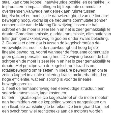
staal, kan grote koppel, nauwkeurige positie, en gemakkelijk
te produceren impact trillingen bij frequente commutatie
overbrengen.Vanwege het gebrek aan ruimte tussen
kogelschroef en moer, is de nauwkeurigheid van de lineaire
beweging hoog, vooral bij de frequente commutatie zonder
compensatie van de klaring.De wrijving tussen de bal
schroef en de moer is zeer klein en het is zeer gemakkelijk te
draaienGordeltransmissie, gladde transmissie, eliminatie van
trillingen, gemakkelijk weg te gooien onder zware belasting.
2. Doordat er geen gat is tussen de kogelschroef en de
vrouwelijke schroef, is de nauwkeurigheid hoog bij de
lineaire beweging, vooral wanneer de frequente commutatie
geen gatcompensatie nodig heeft.De wrijving tussen de bal
schroef en de moer is zeer klein en het is zeer gemakkelijk te
draaienHet principe van de kogelschroefdraad is om
rotatiebeweging om te zetten in lineaire beweging en om te
zetten koppel in axiale omkering kracht.omkeerbaarheid en
hoge efficiëntie, wat een sprong is voor de lineaire
bewegingsreeks.
3, heeft de riemaandrijving een eenvoudige structuur, een
soepele transmissie, lage kosten en
buffertrillingsabsorptie;De kogelschroef en de motor moeten
aan het midden van de koppeling worden aangesloten om
een flexibele aansluiting te bereiken.De timingband kan met
een synchroon wiel rechtstreeks aan de motoras worden