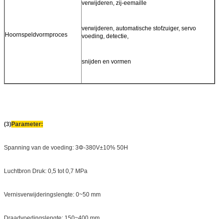
verwijderen, zij-eemaille
verwijderen, automatische stofzuiger, servo
Hoornspeldvormproces
voeding, detectie,
snijden en vormen
(3)
Parameter:
Spanning van de voeding: 3Φ-380V±10% 50H
Luchtbron Druk: 0,5 tot 0,7 MPa
Vernisverwijderingslengte: 0~50 mm
Draadvoedingslengte: 150~400 mm