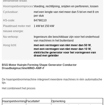
behandelde draad:
Hoornspeldvormproces:
Voeding, rechtlijning, snijden en perforeren, lossen
Cyclusduur:
met een lengte van niet meer dan 5 tot en met 8 cm
per stuk
HS-code:
84798110
Plaatdraad motor met
1 kW tot 150 kW
nieuwe energie:
Na verkoop:
Ingenieurs die beschikbaar zijn voor het onderhoud
van machines in het buitenland
met een vermogen van niet meer dan 50 W
Hoog licht:
,
met een vermogen van niet meer dan 10 W
,
elektrische generator voor het vormgeven van
draad met geleider
BSG Motor Hairpin Forming Shape Generator Conductor
Draadbuigmachine
WIND-AWF-F
De haarspeldvormmachine integreert meerdere machines in één automatische
lijn.
Het combineert het proces
Haarspeldvorming
Facultatief
Opmerking