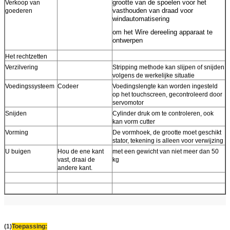
grootte van de spoelen voor het
Verkoop van
vasthouden van draad voor
goederen
windautomatisering
om het Wire dereeling apparaat te
ontwerpen
Het rechtzetten
Verzilvering
Stripping methode kan slijpen of snijden
volgens de werkelijke situatie
Voedingssysteem
Codeer
Voedingslengte kan worden ingesteld
op het touchscreen, gecontroleerd door
servomotor
Snijden
Cylinder druk om te controleren, ook
kan vorm cutter
Vorming
De vormhoek, de grootte moet geschikt
stator, tekening is alleen voor verwijzing
U buigen
Hou de ene kant
met een gewicht van niet meer dan 50
vast, draai de
kg
andere kant.
(1)
Toepassing: