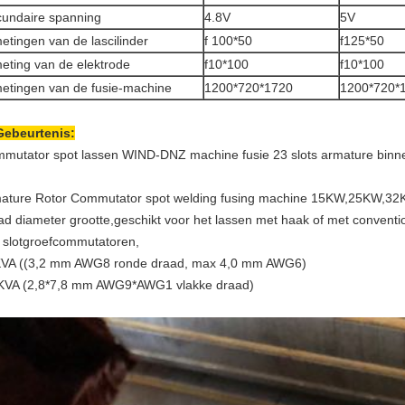
undaire spanning
4.8V
5V
etingen van de lascilinder
f 100*50
f125*50
eting van de elektrode
f10*100
f10*100
etingen van de fusie-machine
1200*720*1720
1200*720*
Gebeurtenis:
mutator spot lassen WIND-DNZ machine fusie 23 slots armature binn
ature Rotor Commutator spot welding fusing machine 15KW,25KW,32
ad diameter grootte,geschikt voor het lassen met haak of met conventi
 slotgroefcommutatoren,
VA ((3,2 mm AWG8 ronde draad, max 4,0 mm AWG6)
KVA (2,8*7,8 mm AWG9*AWG1 vlakke draad)