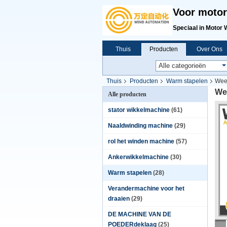
Voor motor
Speciaal in Motor 
Thuis
Producten
Over Ons
Thuis
Producten
Warm stapelen
Wee
We
Alle producten
stator wikkelmachine
(61)
Naaldwinding machine
(29)
rol het winden machine
(57)
Ankerwikkelmachine
(30)
Warm stapelen
(28)
Verandermachine voor het
draaien
(29)
DE MACHINE VAN DE
POEDERdeklaag
(25)