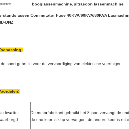
booglassenmachine
ultrasoon lassenmachine
rkeren:
,
rstandslassen
Commutator Fuse 40KVA/60KVA/80KVA Lasmachine
ND-DNZ
Toepassing:
 de soort gebruikt voor de vervaardiging van elektrische voertuigen
Voordelen:
ie-kwaliteit
De motorfabrikant gebruikt het 8 jaar, vervangt de o
waarborgd
de ene keer is klep vervangen, de andere keer is rela