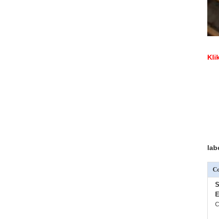
Kli
lab
Co
S
E
C