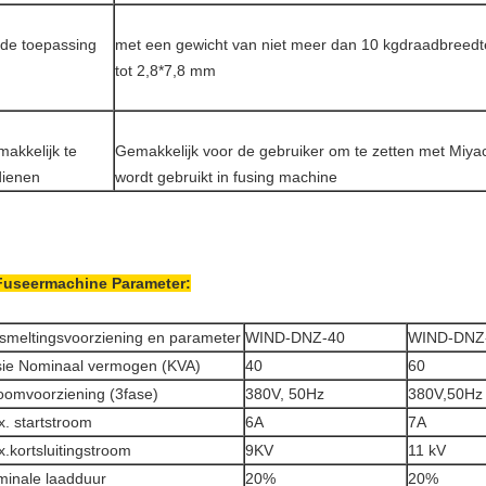
de toepassing
met een gewicht van niet meer dan 10 kg
draadbreedt
tot 2,8*7,8 mm
akkelijk te
Gemakkelijk voor de gebruiker om te zetten met Miyac
dienen
wordt gebruikt in fusing machine
Fuseermachine Parameter:
smeltingsvoorziening en parameter
WIND-DNZ-40
WIND-DNZ
ie Nominaal vermogen (KVA)
40
60
oomvoorziening (3fase)
380V, 50Hz
380V,50Hz
. startstroom
6A
7A
.kortsluitingstroom
9KV
11 kV
inale laadduur
20%
20%