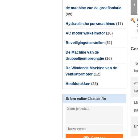
de machine van de groefisolatie
(49)
Hydraulische persmachines
(17)
AC motor wikkelmotor
(26)
Beveiligingstoestellen
(51)
Ged
De Machine van de
druppeltjeimpregnatie
(16)
To
De Windende Machine van de
lo
ventilatormotor
(12)
Af
Hoofdstukken
(25)
sp
Ik ben online Chatten Nu
Ma
pa
Br