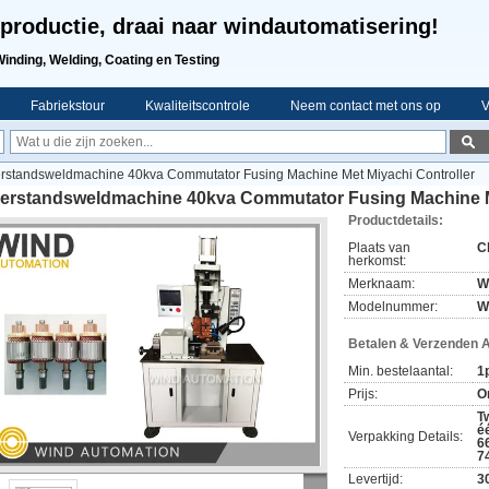
productie, draai naar windautomatisering!
Winding, Welding, Coating en Testing
Fabriekstour
Kwaliteitscontrole
Neem contact met ons op
V
rstandsweldmachine 40kva Commutator Fusing Machine Met Miyachi Controller
erstandsweldmachine 40kva Commutator Fusing Machine Me
Productdetails:
Plaats van
C
herkomst:
Merknaam:
W
Modelnummer:
W
Betalen & Verzenden 
Min. bestelaantal:
1
Prijs:
O
T
é
Verpakking Details:
6
7
Levertijd:
3