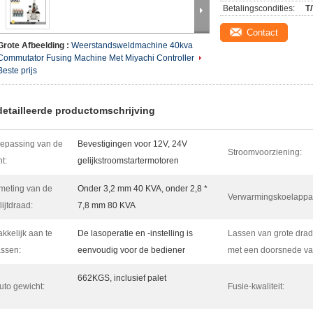
Betalingscondities:
T
Contact
Grote Afbeelding :
Weerstandsweldmachine 40kva
Commutator Fusing Machine Met Miyachi Controller
Beste prijs
etailleerde productomschrijving
epassing van de
Bevestigingen voor 12V, 24V
Stroomvoorziening:
nt:
gelijkstroomstartermotoren
meting van de
Onder 3,2 mm 40 KVA, onder 2,8 *
Verwarmingskoelappar
lijtdraad:
7,8 mm 80 KVA
kkelijk aan te
De lasoperatie en -instelling is
Lassen van grote dra
ssen:
eenvoudig voor de bediener
met een doorsnede va
662KGS, inclusief palet
uto gewicht:
Fusie-kwaliteit: