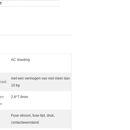
/T
AC Voeding
met een vermogen van niet meer dan
aat:
10 kg
den
2.8*7.8mm
n:
Fuse-stroom, fuse-tijd, druk,
contactweerstand