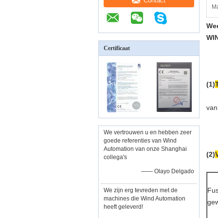
Contact
Ma
Wee
WI
Certificaat
(1)
van
We vertrouwen u en hebben zeer
goede referenties van Wind
Automation van onze Shanghai
(2)
collega's
—— Olayo Delgado
Fus
We zijn erg tevreden met de
machines die Wind Automation
ge
heeft geleverd!