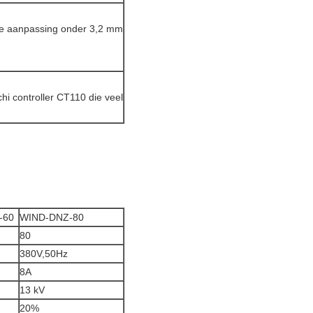
e aanpassing onder 3,2 mm
hi controller CT110 die veel
-60
WIND-DNZ-80
80
380V,50Hz
8A
13 kV
20%