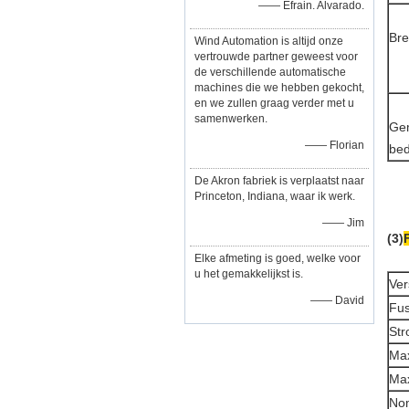
—— Efrain. Alvarado.
Bre
Wind Automation is altijd onze
vertrouwde partner geweest voor
de verschillende automatische
machines die we hebben gekocht,
en we zullen graag verder met u
samenwerken.
Gem
—— Florian
be
De Akron fabriek is verplaatst naar
Princeton, Indiana, waar ik werk.
—— Jim
(3)
Elke afmeting is goed, welke voor
u het gemakkelijkst is.
Ver
—— David
Fus
Str
Max
Max
Nom