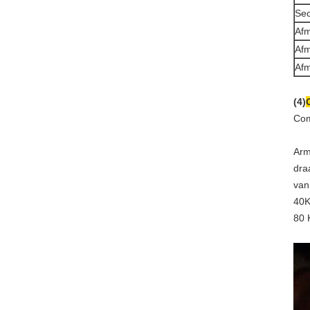
Sec
Afm
Afm
Afm
(4)
Com
Arm
dra
van
40K
80 