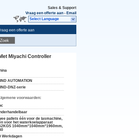
Sales & Support
Vraag een offerte aan
-
Email
Select Language
raag een offerte aan
Zoek
t Miyachi Controller
hina
IND AUTOMATION
IND-DNZ-serie
Algemene voorwaarden:
pc
nderhandelbaar
wee pallets één voor de lasmachine,
én voor het waterkoelapparaat
62KGS 1040mm*1040mm*1960mm,
40
0 Werkdagen