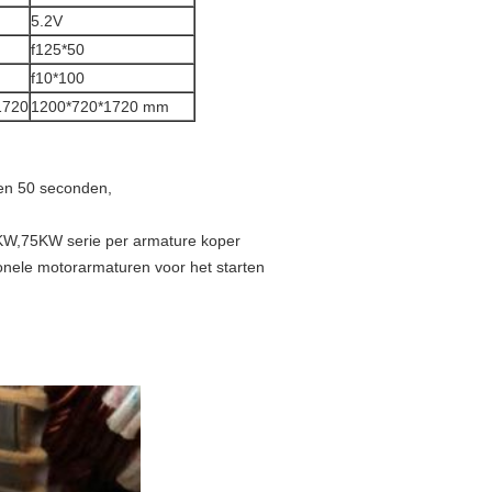
5.2V
f125*50
f10*100
1720
1200*720*1720 mm
en 50 seconden,
KW,75KW serie per armature koper
onele motorarmaturen voor het starten