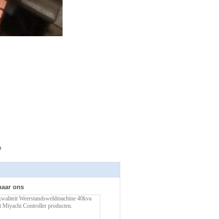
e
naar ons