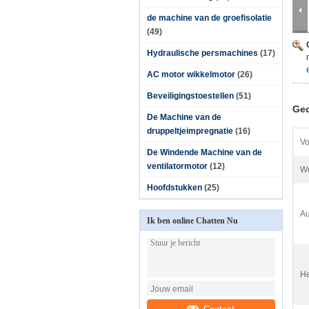
de machine van de groefisolatie
(49)
Hydraulische persmachines
(17)
AC motor wikkelmotor
(26)
Beveiligingstoestellen
(51)
Ged
De Machine van de
druppeltjeimpregnatie
(16)
Vo
De Windende Machine van de
ventilatormotor
(12)
We
Hoofdstukken
(25)
Au
Ik ben online Chatten Nu
He