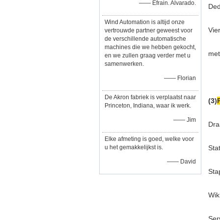
—— Efrain. Alvarado.
Ded
Wind Automation is altijd onze
Vie
vertrouwde partner geweest voor
de verschillende automatische
machines die we hebben gekocht,
met
en we zullen graag verder met u
samenwerken.
—— Florian
De Akron fabriek is verplaatst naar
(3)
Princeton, Indiana, waar ik werk.
—— Jim
Dra
Elke afmeting is goed, welke voor
u het gemakkelijkst is.
Sta
—— David
Sta
Wik
Ser