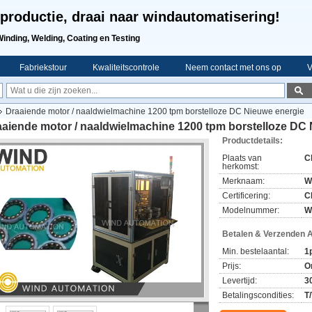
productie, draai naar windautomatisering!
Winding, Welding, Coating en Testing
Fabriekstour
Kwaliteitscontrole
Neem contact met ons op
V
Draaiende motor / naaldwielmachine 1200 tpm borstelloze DC Nieuwe energie
aaiende motor / naaldwielmachine 1200 tpm borstelloze DC
Productdetails:
Plaats van
C
herkomst:
Merknaam:
W
Certificering:
C
Modelnummer:
W
Betalen & Verzenden 
Min. bestelaantal:
1
Prijs:
O
Levertijd:
3
Betalingscondities:
T