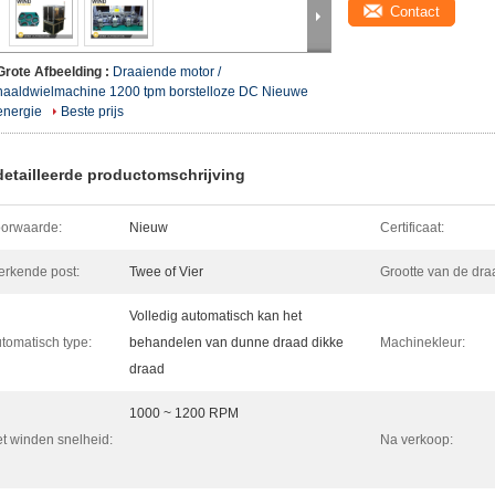
Contact
Grote Afbeelding :
Draaiende motor /
naaldwielmachine 1200 tpm borstelloze DC Nieuwe
energie
Beste prijs
etailleerde productomschrijving
orwaarde:
Nieuw
Certificaat:
rkende post:
Twee of Vier
Grootte van de dra
Volledig automatisch kan het
tomatisch type:
behandelen van dunne draad dikke
Machinekleur:
draad
1000 ~ 1200 RPM
t winden snelheid:
Na verkoop: