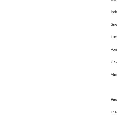
Ind
Sne
Luc
Ver
Gew
Afm
Voo
1St