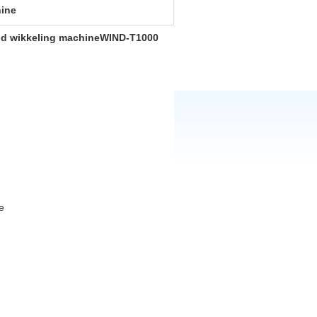
ine
ld wikkeling machine
WIND-T1000
e