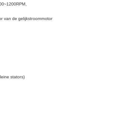
1000~1200RPM,
tor van de gelijkstroommotor
eine stators)