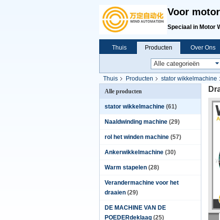
Voor motor
Speciaal in Motor 
Thuis
Producten
Over Ons
Thuis
Producten
stator wikkelmachine
Dr
Alle producten
stator wikkelmachine
(61)
Naaldwinding machine
(29)
rol het winden machine
(57)
Ankerwikkelmachine
(30)
Warm stapelen
(28)
Verandermachine voor het
draaien
(29)
DE MACHINE VAN DE
POEDERdeklaag
(25)