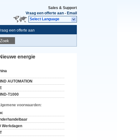
Sales & Support
Vraag een offerte aan
-
Email
Select Language
raag een offerte aan
Zoek
 Nieuwe energie
hina
IND AUTOMATION
E
IND-T1000
Algemene voorwaarden:
pc
nderhandelbaar
0 Werkdagen
/T