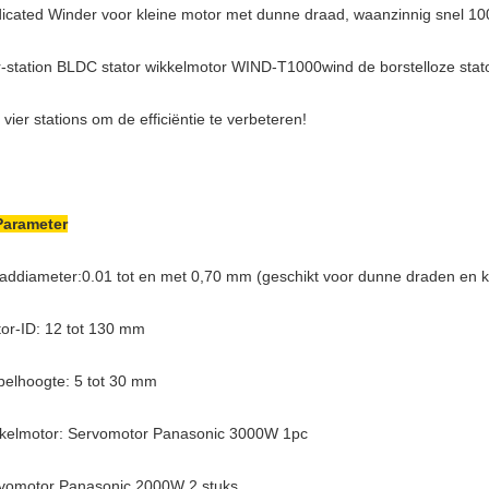
icated Winder voor kleine motor met dunne draad, waanzinnig snel 
r-station BLDC stator wikkelmotor WIND-T1000
wind de borstelloze sta
 vier stations om de efficiëntie te verbeteren!
Parameter
addiameter:0.01 tot en met 0,70 mm (geschikt voor dunne draden en kl
tor-ID: 12 tot 130 mm
pelhoogte: 5 tot 30 mm
kelmotor: Servomotor Panasonic 3000W 1pc
vomotor Panasonic 2000W 2 stuks