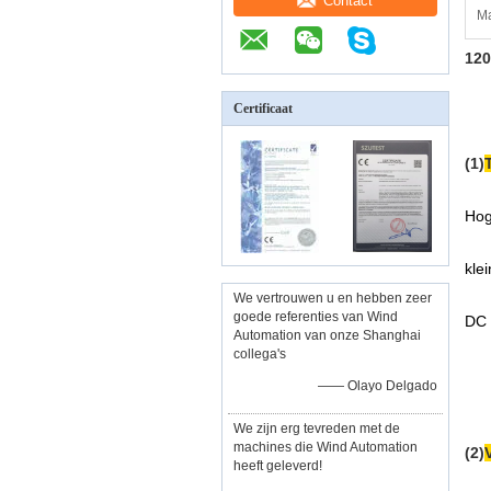
Contact
Ma
120
Certificaat
(1)
Hog
kle
We vertrouwen u en hebben zeer
goede referenties van Wind
DC 
Automation van onze Shanghai
collega's
—— Olayo Delgado
We zijn erg tevreden met de
machines die Wind Automation
(2)
heeft geleverd!