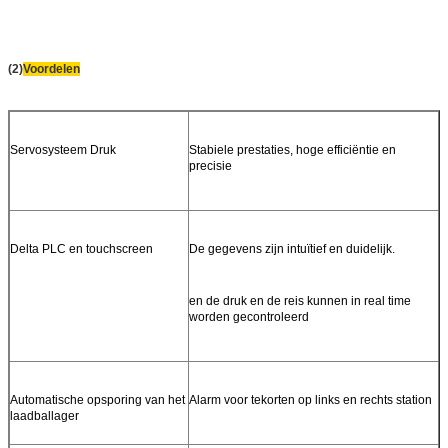
(2)
Voordelen
Servosysteem Druk
Stabiele prestaties, hoge efficiëntie en
precisie
Delta PLC en touchscreen
De gegevens zijn intuïtief en duidelijk.
en de druk en de reis kunnen in real time
worden gecontroleerd
Automatische opsporing van het
Alarm voor tekorten op links en rechts station
laadballager