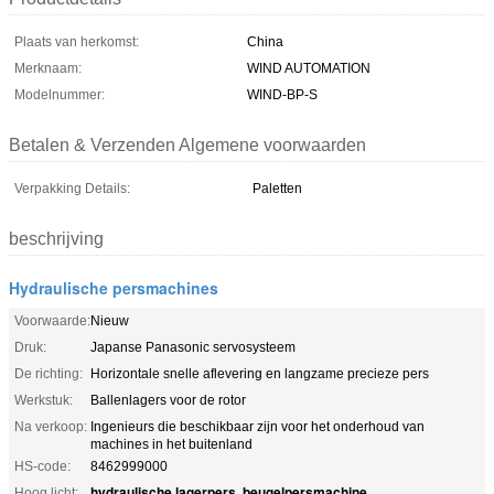
Plaats van herkomst:
China
Merknaam:
WIND AUTOMATION
Modelnummer:
WIND-BP-S
Betalen & Verzenden Algemene voorwaarden
Verpakking Details:
Paletten
beschrijving
Hydraulische persmachines
Voorwaarde:
Nieuw
Druk:
Japanse Panasonic servosysteem
De richting:
Horizontale snelle aflevering en langzame precieze pers
Werkstuk:
Ballenlagers voor de rotor
Na verkoop:
Ingenieurs die beschikbaar zijn voor het onderhoud van
machines in het buitenland
HS-code:
8462999000
hydraulische lagerpers
beugelpersmachine
Hoog licht:
,