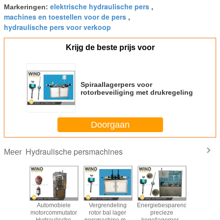
elektrische hydraulische pers
Markeringen:
,
machines en toestellen voor de pers
,
hydraulische pers voor verkoop
Krijg de beste prijs voor
Spiraallagerpers voor
rotorbeveiliging met drukregeling
Doorgaan
Hydraulische persmachines
Meer
2KW
Automobiele
Vergrendeling
Energiebesparende
Vierk
lische
motorcommutator
rotor bal lager
precieze
hydraul