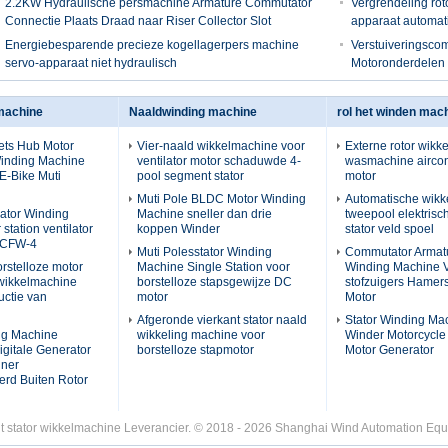
2.2KW Hydraulische persmachine Armature Commutator
Vergrendeling rot
Connectie Plaats Draad naar Riser Collector Slot
apparaat automat
Energiebesparende precieze kogellagerpers machine
Verstuiveringsco
servo-apparaat niet hydraulisch
Motoronderdelen p
lmachine
Naaldwinding machine
rol het winden mac
iets Hub Motor
Vier-naald wikkelmachine voor
Externe rotor wikk
Winding Machine
ventilator motor schaduwde 4-
wasmachine aircon
E-Bike Muti
pool segment stator
motor
Muti Pole BLDC Motor Winding
Automatische wik
lator Winding
Machine sneller dan drie
tweepool elektrisc
station ventilator
koppen Winder
stator veld spoel
-CFW-4
Muti Polesstator Winding
Commutator Armatu
orstelloze motor
Machine Single Station voor
Winding Machine 
 wikkelmachine
borstelloze stapsgewijze DC
stofzuigers Hamer
uctie van
motor
Motor
Afgeronde vierkant stator naald
Stator Winding Ma
ng Machine
wikkeling machine voor
Winder Motorcycl
igitale Generator
borstelloze stapmotor
Motor Generator
nner
rd Buiten Rotor
t stator wikkelmachine Leverancier. © 2018 - 2026 Shanghai Wind Automation Equi