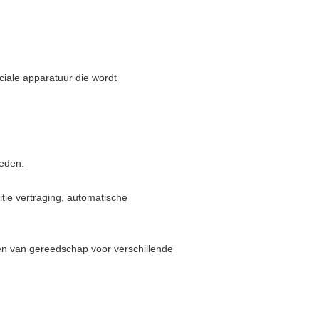
iale apparatuur die wordt
neden.
itie vertraging, automatische
gen van gereedschap voor verschillende