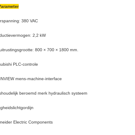
Parameter
rspanning: 380 VAC
ductievermogen: 2,2 kW
uitrustingsgrootte: 800 × 700 × 1800 mm.
subishi PLC-controle
NVIEW mens-machine-interface
shoudelijk beroemd merk hydraulisch systeem
igheidslichtgordijn
neider Electric Components