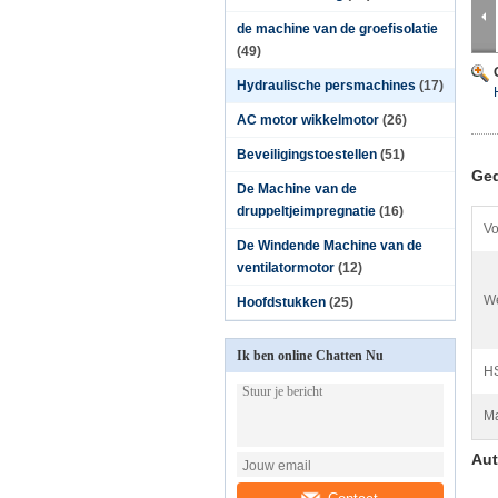
de machine van de groefisolatie
(49)
Hydraulische persmachines
(17)
AC motor wikkelmotor
(26)
Beveiligingstoestellen
(51)
Ged
De Machine van de
druppeltjeimpregnatie
(16)
Vo
De Windende Machine van de
ventilatormotor
(12)
We
Hoofdstukken
(25)
Ik ben online Chatten Nu
HS
Ma
Aut