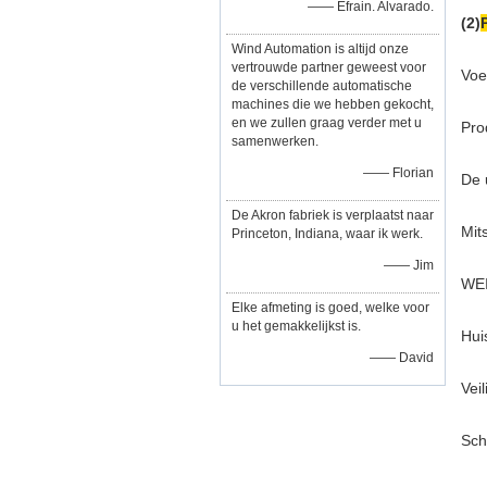
—— Efrain. Alvarado.
(2)
Wind Automation is altijd onze
vertrouwde partner geweest voor
Voe
de verschillende automatische
machines die we hebben gekocht,
en we zullen graag verder met u
Pro
samenwerken.
—— Florian
De 
De Akron fabriek is verplaatst naar
Mit
Princeton, Indiana, waar ik werk.
—— Jim
WEI
Elke afmeting is goed, welke voor
u het gemakkelijkst is.
Hui
—— David
Veil
Sch