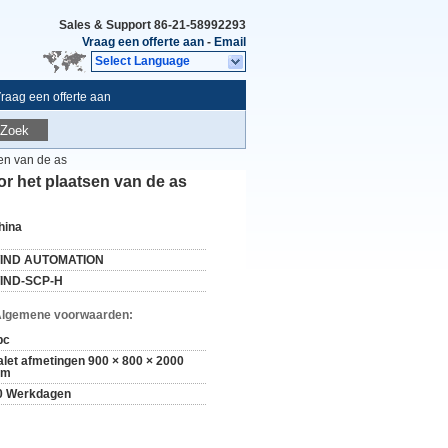
Sales & Support
86-21-58992293
Vraag een offerte aan
-
Email
Select Language
raag een offerte aan
Zoek
en van de as
 het plaatsen van de as
hina
IND AUTOMATION
IND-SCP-H
Algemene voorwaarden:
pc
alet afmetingen 900 × 800 × 2000
m
0 Werkdagen