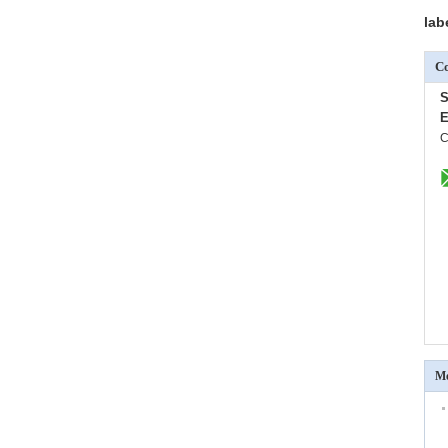
lab
Co
S
E
C
Me