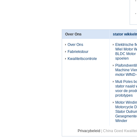
Over Ons
stator wikke
Over Ons
Elektrische f
Wiel Motor 
Fabriekstour
BLDC Motor 
spoelen
Kwaliteitscontrole
Plafondventi
Machine Vier 
motor WIND
Muti Poles b
stator naald
voor de prod
prototypes
Motor Windi
Motorcycle D
Stator Outru
Gesegmentee
Winder
Privacybeleid
| China Goed Kwalitei