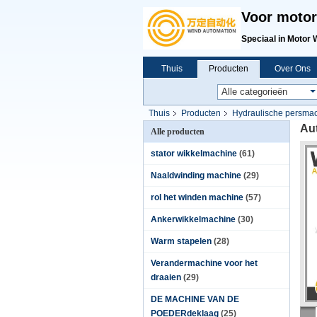
Voor motor
Speciaal in Motor 
Thuis
Producten
Over Ons
Thuis
Producten
Hydraulische persma
Au
Alle producten
stator wikkelmachine
(61)
Naaldwinding machine
(29)
rol het winden machine
(57)
Ankerwikkelmachine
(30)
Warm stapelen
(28)
Verandermachine voor het
draaien
(29)
DE MACHINE VAN DE
POEDERdeklaag
(25)