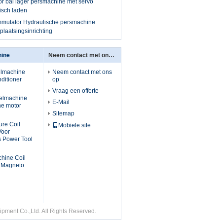
or bal lager persmachine met servo
isch laden
mmutator Hydraulische persmachine
laatsingsinrichting
hine
Neem contact met ons op
elmachine
Neem contact met ons
ditioner
op
Vraag een offerte
kelmachine
E-Mail
he motor
Sitemap
re Coil
Mobiele site
Voor
s Power Tool
chine Coil
e Magneto
pment Co.,Ltd. All Rights Reserved.