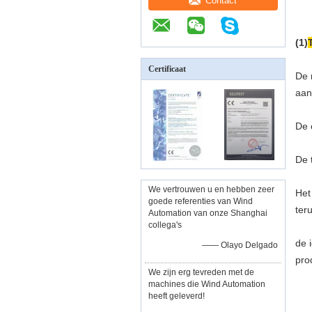
Contact
(1)
Certificaat
De 
aan
De 
De 
We vertrouwen u en hebben zeer
Het
goede referenties van Wind
ter
Automation van onze Shanghai
collega's
de 
—— Olayo Delgado
pro
We zijn erg tevreden met de
machines die Wind Automation
heeft geleverd!