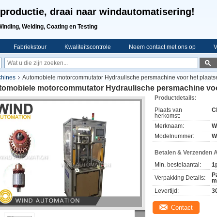
productie, draai naar windautomatisering!
Winding, Welding, Coating en Testing
Fabriekstour
Kwaliteitscontrole
Neem contact met ons op
V
chines
Automobiele motorcommutator Hydraulische persmachine voor het plaats
tomobiele motorcommutator Hydraulische persmachine voor
Productdetails:
Plaats van
C
herkomst:
Merknaam:
W
Modelnummer:
W
Betalen & Verzenden 
Min. bestelaantal:
1
P
Verpakking Details:
m
Levertijd:
3
Contact