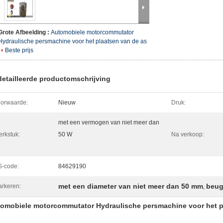
Grote Afbeelding :
Automobiele motorcommutator
Hydraulische persmachine voor het plaatsen van de as
Beste prijs
etailleerde productomschrijving
orwaarde:
Nieuw
Druk:
met een vermogen van niet meer dan
rkstuk:
50 W
Na verkoop:
-code:
84629190
met een diameter van niet meer dan 50 mm
beug
rkeren:
,
omobiele motorcommutator Hydraulische persmachine voor het 