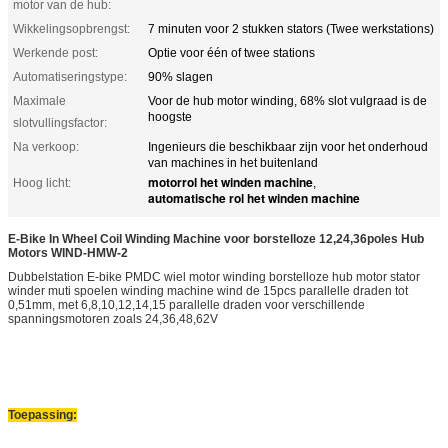
motor van de hub:
Wikkelingsopbrengst:
7 minuten voor 2 stukken stators (Twee werkstations)
Werkende post:
Optie voor één of twee stations
Automatiseringstype:
90% slagen
Maximale
Voor de hub motor winding, 68% slot vulgraad is de
hoogste
slotvullingsfactor:
Na verkoop:
Ingenieurs die beschikbaar zijn voor het onderhoud
van machines in het buitenland
motorrol het winden machine
Hoog licht:
,
automatische rol het winden machine
E-Bike In Wheel Coil Winding Machine voor borstelloze 12,24,36poles Hub
Motors WIND-HMW-2
Dubbelstation E-bike PMDC wiel motor winding borstelloze hub motor stator
winder muti spoelen winding machine wind de 15pcs parallelle draden tot
0,51mm, met 6,8,10,12,14,15 parallelle draden voor verschillende
spanningsmotoren zoals 24,36,48,62V
Toepassing: