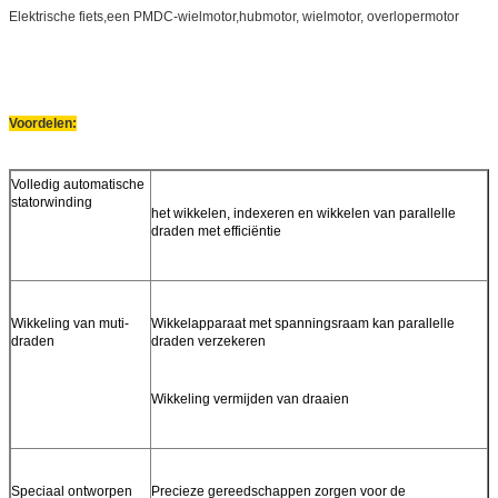
Elektrische fiets,
een PMDC-wielmotor,
hubmotor, wielmotor, overlopermotor
Voordelen:
Volledig automatische
statorwinding
het wikkelen, indexeren en wikkelen van parallelle
draden met efficiëntie
Wikkeling van muti-
Wikkelapparaat met spanningsraam kan parallelle
draden
draden verzekeren
Wikkeling vermijden van draaien
Speciaal ontworpen
Precieze gereedschappen zorgen voor de