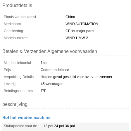
Productdetails
Plaats van herkomst:
China
Merknaam:
WIND AUTOMATION
Certificering:
CE for major parts
Modelnummer:
WIND-HMW-2
Betalen & Verzenden Algemene voorwaarden
Min. bestelaantal:
1pc
Prijs:
Onderhandelbaar
Verpakking Details:
Houten geval geschikt voor overzees vervoer
Levertijd:
45 werkdagen
Betalingscondities:
T/T
beschrijving
Rol het winden machine
Statorpoolen voor de
12 pol 24 pol 36 pol