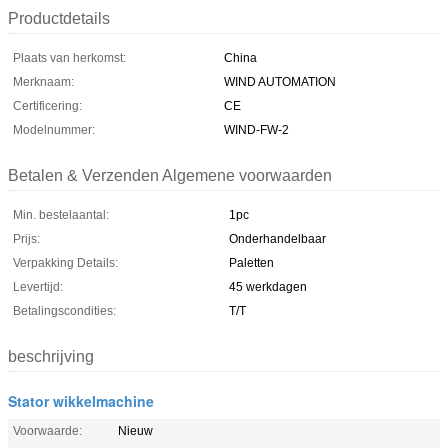
Productdetails
Plaats van herkomst:
China
Merknaam:
WIND AUTOMATION
Certificering:
CE
Modelnummer:
WIND-FW-2
Betalen & Verzenden Algemene voorwaarden
Min. bestelaantal:
1pc
Prijs:
Onderhandelbaar
Verpakking Details:
Paletten
Levertijd:
45 werkdagen
Betalingscondities:
T/T
beschrijving
Stator wikkelmachine
Voorwaarde:
Nieuw