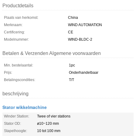
Productdetails
Plaats van herkomst:
China
Merknaam:
WIND AUTOMATION
Certificering:
CE
Modelnummer:
WIND-BLDC-2
Betalen & Verzenden Algemene voorwaarden
Min. bestelaantal:
1pc
Prijs:
Onderhandelbaar
Betalingscondities:
T/T
beschrijving
Stator wikkelmachine
Winder Station:
Twee of vier stations
Stator OD:
ø10~120 mm
Stapelhoogte:
10 tot 100 mm