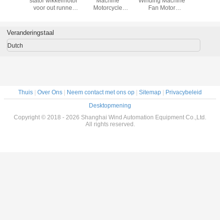
plafond
stator wikkelmotor
Machine
Winding Machine
prototyp
or Motor
voor out runner
Motorcycle
Fan Motor
glasvezell
machine
single phase 3-
Digitale Generator
Ventilator Externe
voor sta
productie
phase ventilator
Stator Outrunner
rotor Winder
totypes
motor
Gesegmenteerd
Veranderingstaal
tors
Buiten Rotor
Winder
Dutch
Thuis
|
Over Ons
|
Neem contact met ons op
|
Sitemap
|
Privacybeleid
Desktopmening
Copyright © 2018 - 2026 Shanghai Wind Automation Equipment Co.,Ltd.
All rights reserved.