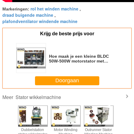
rol het winden machine
Markeringen:
,
draad buigende machine
,
plafondventilator windende machine
Krijg de beste prijs voor
Hoe maak je een kleine BLDC
50W-500W motorstator met
naaldwikkelmachine
Doorgaan
Stator wikkelmachine
Meer
ald
Dubbelstation
Motor Winding
Outrunner Stator
Elektrisch