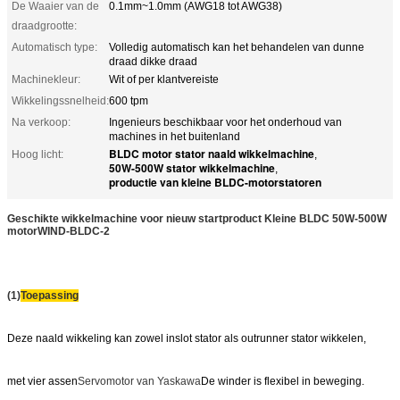
De Waaier van de
0.1mm~1.0mm (AWG18 tot AWG38)
draadgrootte:
Automatisch type:
Volledig automatisch kan het behandelen van dunne
draad dikke draad
Machinekleur:
Wit of per klantvereiste
Wikkelingssnelheid:
600 tpm
Na verkoop:
Ingenieurs beschikbaar voor het onderhoud van
machines in het buitenland
BLDC motor stator naald wikkelmachine
Hoog licht:
,
50W-500W stator wikkelmachine
,
productie van kleine BLDC-motorstatoren
Geschikte wikkelmachine voor nieuw startproduct Kleine BLDC 50W-500W
motor
WIND-BLDC-2
(1)
Toepassing
Deze naald wikkeling kan zowel inslot stator als outrunner stator wikkelen,
met vier assen
Servomotor van Yaskawa
De winder is flexibel in beweging.