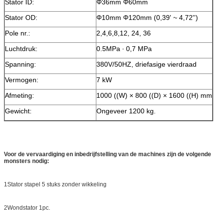
Stator ID:
Φ36mm Φ60mm
Stator OD:
Φ10mm Φ120mm (0,39' ~ 4,72'')
Pole nr.:
2,4,6,8,12, 24, 36
Luchtdruk:
0.5MPa ∙ 0,7 MPa
Spanning:
380V/50HZ, driefasige vierdraad
Vermogen:
7 kW
Afmeting:
1000 ((W) × 800 ((D) × 1600 ((H) mm
Gewicht:
Ongeveer 1200 kg.
Voor de vervaardiging en inbedrijfstelling van de machines zijn de volgende
monsters nodig:
1Stator stapel 5 stuks zonder wikkeling
2Wondstator 1pc.