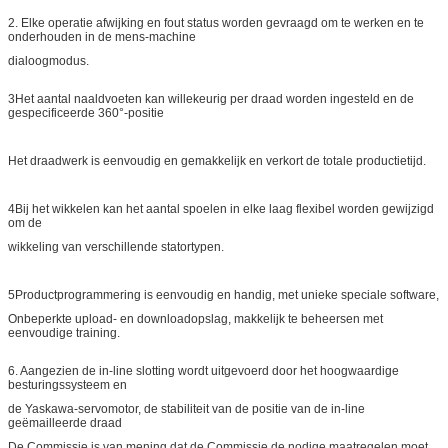
2. Elke operatie afwijking en fout status worden gevraagd om te werken en te
onderhouden in de mens-machine
dialoogmodus.
3Het aantal naaldvoeten kan willekeurig per draad worden ingesteld en de
gespecificeerde 360°-positie
Het draadwerk is eenvoudig en gemakkelijk en verkort de totale productietijd.
4Bij het wikkelen kan het aantal spoelen in elke laag flexibel worden gewijzigd
om de
wikkeling van verschillende statortypen.
5Productprogrammering is eenvoudig en handig, met unieke speciale software,
Onbeperkte upload- en downloadopslag, makkelijk te beheersen met
eenvoudige training.
6. Aangezien de in-line slotting wordt uitgevoerd door het hoogwaardige
besturingssysteem en
de Yaskawa-servomotor, de stabiliteit van de positie van de in-line
geëmailleerde draad
De Commissie is van mening dat de Commissie de nodige maatregelen moet