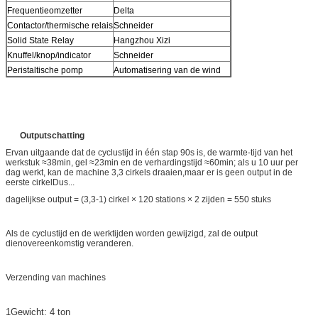
Frequentieomzetter
Delta
Contactor/thermische relais
Schneider
Solid State Relay
Hangzhou Xizi
Knuffel/knop/indicator
Schneider
Peristaltische pomp
Automatisering van de wind
Output
schatting
Ervan uitgaande dat de cyclustijd in één stap 90s is, de warmte-tijd van het
werkstuk ≈38min, gel ≈23min en de verhardingstijd ≈60min; als u 10 uur per
dag werkt, kan de machine 3,3 cirkels draaien,maar er is geen output in de
eerste cirkelDus...
dagelijkse output = (3,3-1) cirkel × 120 stations × 2 zijden = 550 stuks
Als de cyclustijd en de werktijden worden gewijzigd, zal de output
dienovereenkomstig veranderen.
Verzending van machines
1Gewicht: 4 ton