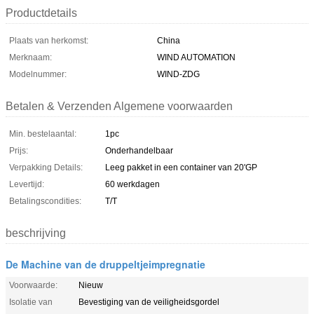
Productdetails
Plaats van herkomst:
China
Merknaam:
WIND AUTOMATION
Modelnummer:
WIND-ZDG
Betalen & Verzenden Algemene voorwaarden
Min. bestelaantal:
1pc
Prijs:
Onderhandelbaar
Verpakking Details:
Leeg pakket in een container van 20'GP
Levertijd:
60 werkdagen
Betalingscondities:
T/T
beschrijving
De Machine van de druppeltjeimpregnatie
Voorwaarde:
Nieuw
Isolatie van
Bevestiging van de veiligheidsgordel