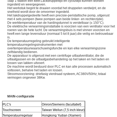
Stap 1-station één keer.Lackdruppeltijd en cyclustijd kunnen worden
ingesteld en weergegeven.
Het werkstuk begint te draaien voordat het druppelen verdwijnt, en de
snelheid wordt door de omvormer ingesteld.
Het lakdruppelgedeelte heeft een precisie-peristaltische pomp, uitgerust
met 4 sets pompen (twee pompen aan beide linker- en rechterzijde).
De werktemperatuur van de hardingstunnel is verstelbaar (≤ 150°C).
De elektrische verwarmingsinstallatie is voorzien van een ventilator voor het
roeren van de hete lucht. De verwarmingsbuis is met vinnen voorzien en
heeft een lange levensduur (normaal 5 tot 8 jaar).die veilig en betrouwbaar
is.
De temperatuurregeling gebruikt intelligente
temperatuurregelingsinstrumenten met
overtemperatuurwaarschuwingsfunctie en kan elke verwarmingszone
zelfstandig bedienen.
De apparatuur is uitgerust met een centrifuge uitlaatventilator, die de
uitlaatgassen en de uitlaatgasbehandeling op het laken en het laden en
lossen van lakken uitvoert.
De machine wordt bestuurd door PLC en kan alle processen automatisch
voltooien, behalve het laden en lossen.
Stroomvoorziening: driefasig vierdraad systeem, AC380V/50Hz; totaal
vermogen ongeveer 38Kw.
M
AIN-configuratie
PLC's
Omron/Siemens (facultatief)
Touchscreen
Taiwan Weilun (7,5 inch kleur)
Temperatuurregelaar
Hongkong Yudian (Xiamen)