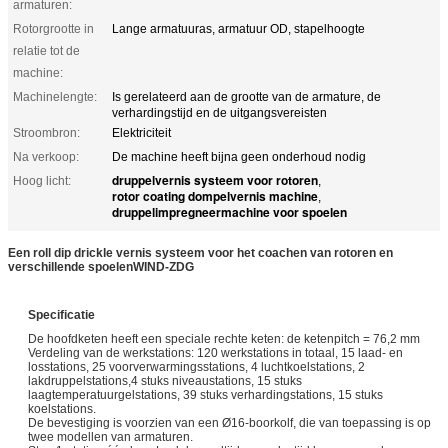
armaturen:
Rotorgrootte in
Lange armatuuras, armatuur OD, stapelhoogte
relatie tot de
machine:
Machinelengte:
Is gerelateerd aan de grootte van de armature, de
verhardingstijd en de uitgangsvereisten
Stroombron:
Elektriciteit
Na verkoop:
De machine heeft bijna geen onderhoud nodig
druppelvernis systeem voor rotoren
Hoog licht:
,
rotor coating dompelvernis machine
,
druppelimpregneermachine voor spoelen
Een roll dip drickle vernis systeem voor het coachen van rotoren en
verschillende spoelen
WIND-ZDG
Specificatie
De hoofdketen heeft een speciale rechte keten: de ketenpitch = 76,2 mm
Verdeling van de werkstations: 120 werkstations in totaal, 15 laad- en
losstations, 25 voorverwarmingsstations, 4 luchtkoelstations, 2
lakdruppelstations,4 stuks niveaustations, 15 stuks
laagtemperatuurgelstations, 39 stuks verhardingstations, 15 stuks
koelstations.
De bevestiging is voorzien van een Ø16-boorkolf, die van toepassing is op
twee modellen van armaturen.